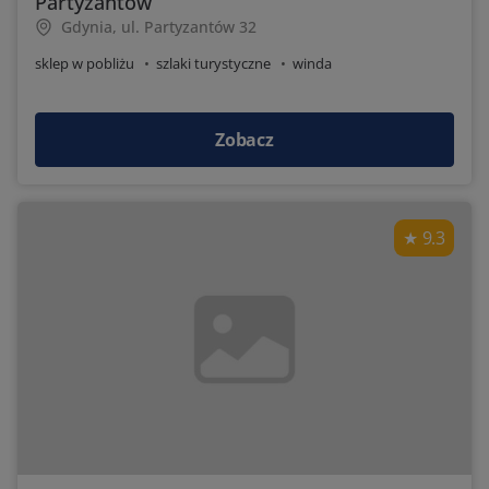
Partyzantów
Gdynia, ul. Partyzantów 32
sklep w pobliżu
szlaki turystyczne
winda
Zobacz
9.3