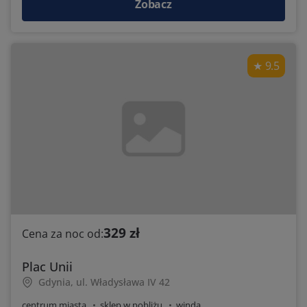
Zobacz
9.5
329 zł
Cena za noc od:
Plac Unii
Gdynia, ul. Władysława IV 42
centrum miasta
sklep w pobliżu
winda