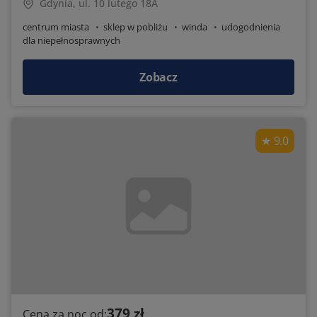
Gdynia, ul. 10 lutego 18A
centrum miasta
sklep w pobliżu
winda
udogodnienia
dla niepełnosprawnych
Zobacz
9.0
379 zł
Cena za noc od: