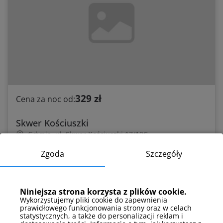
329 zł
Cena za noc od:
Skwer Kościuszki
Gdynia, ul. Skwer Kościuszki 17/19C
przy plaży
centrum miasta
sklep w pobliżu
Zgoda
Szczegóły
Zobacz
Niniejsza strona korzysta z plików cookie.
Wykorzystujemy pliki cookie do zapewnienia
prawidłowego funkcjonowania strony oraz w celach
statystycznych, a także do personalizacji reklam i