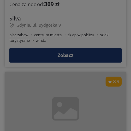
309 zł
Cena za noc od:
Silva
Gdynia, ul. Bydgoska 9
plac zabaw
centrum miasta
sklep w pobliżu
szlaki
turystyczne
winda
Zobacz
8.9