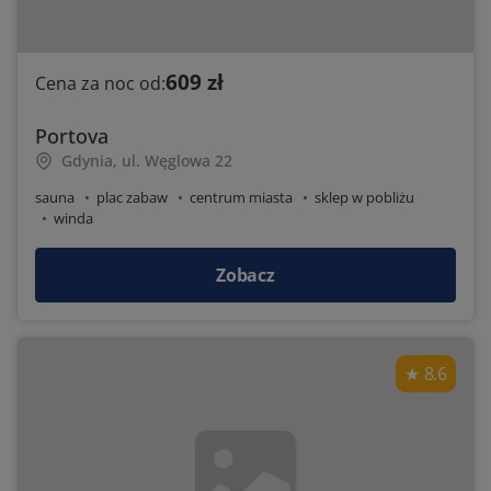
609 zł
Cena za noc od:
Portova
Gdynia, ul. Węglowa 22
sauna
plac zabaw
centrum miasta
sklep w pobliżu
winda
Zobacz
8.6