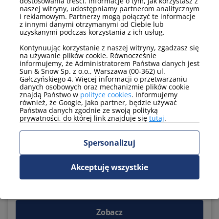
dostosowania treści. Informacje o tym, jak korzystasz z
9.8
naszej witryny, udostępniamy partnerom analitycznym
i reklamowym. Partnerzy mogą połączyć te informacje
z innymi danymi otrzymanymi od Ciebie lub
uzyskanymi podczas korzystania z ich usług.
Kontynuując korzystanie z naszej witryny, zgadzasz się
na używanie plików cookie. Równocześnie
informujemy, że Administratorem Państwa danych jest
Sun & Snow Sp. z o.o., Warszawa (00-362) ul.
Gałczyńskiego 4. Więcej informacji o przetwarzaniu
danych osobowych oraz mechanizmie plików cookie
znajdą Państwo w
polityce cookies
. Informujemy
również, że Google, jako partner, będzie używać
Państwa danych zgodnie ze swoją polityką
prywatności, do której link znajduje się
tutaj
.
269 zł
Cena za noc od:
Spersonalizuj
Modern Tower
Gdynia, ul. Kazimierza Górskiego 1
Akceptuję wszystkie
siłownia
sklep w pobliżu
winda
udogodnienia dla
niepełnosprawnych
Zobacz