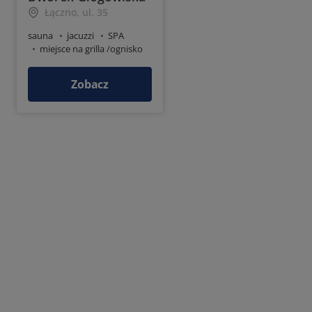
Łączno, ul. 35
sauna
jacuzzi
SPA
miejsce na grilla /ognisko
Zobacz