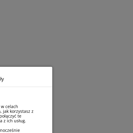
ły
 w celach
, jak korzystasz z
połączyć te
 z ich usług.
wnocześnie