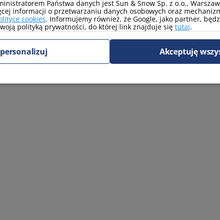
inistratorem Państwa danych jest Sun & Snow Sp. z o.o., Warszawa
ęcej informacji o przetwarzaniu danych osobowych oraz mechanizm
olityce cookies
. Informujemy również, że Google, jako partner, będ
oją polityką prywatności, do której link znajduje się
tutaj
.
personalizuj
Akceptuję wszy