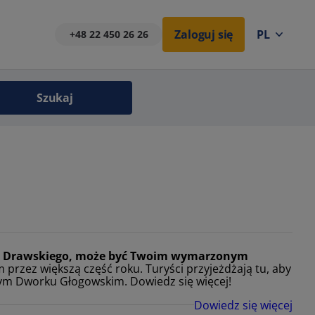
Zaloguj się
PL
+48 22 450 26 26
Szukaj
rza Drawskiego, może być Twoim wymarzonym
m przez większą część roku. Turyści przyjeżdżają tu, aby
wym Dworku Głogowskim. Dowiedz się więcej!
Dowiedz się więcej