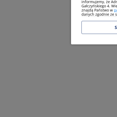
informujemy, że Adm
Gałczyńskiego 4. Wi
znajdą Państwo w
p
danych zgodnie ze sw
S