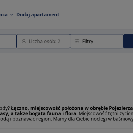
aca
Dodaj apartament
rody?
Łączno, miejscowość położona w obrębie Pojezie
asy, a także bogata fauna i flora
. Miejscowość tętni życie
wodą i poznawać region. Mamy dla Ciebie noclegi w baśnio