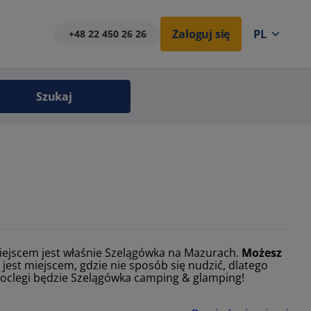
Zaloguj się
PL
+48 22 450 26 26
Szukaj
miejscem jest właśnie Szelągówka na Mazurach.
Możesz
r jest miejscem, gdzie nie sposób się nudzić, dlatego
clegi będzie Szelągówka camping & glamping!