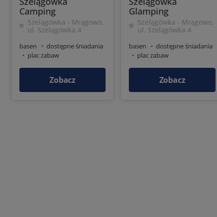
Szelągówka
Szelągówka
Camping
Glamping
Szelągówka - Mrągowo,
Szelągówka - Mrągowo,
ul. Szelągówka 4
ul. Szelągówka 4
basen
dostępne śniadania
basen
dostępne śniadania
plac zabaw
plac zabaw
Zobacz
Zobacz