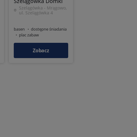
Szelągówka Domki
Szelągówka - Mrągowo,
ul. Szelągówka 4
basen
dostępne śniadania
plac zabaw
Zobacz