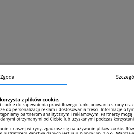
Zgoda
Szczegó
korzysta z plików cookie.
i cookie do zapewnienia prawidłowego funkcjonowania strony oraz
kże do personalizacji reklam i dostosowania treści. Informacje o tym
stępniamy partnerom analitycznym i reklamowym. Partnerzy mogą 
 danymi otrzymanymi od Ciebie lub uzyskanymi podczas korzystania
anie z naszej witryny, zgadzasz się na używanie plików cookie. Ró
inistratorem Państwa danych jest Sun & Snow Sp. z o.o., Warszawa