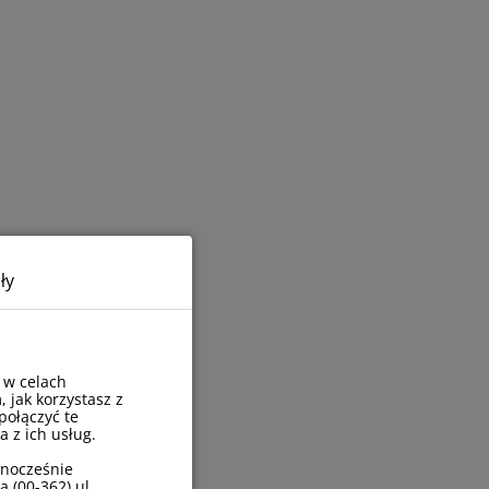
ły
 w celach
, jak korzystasz z
połączyć te
 z ich usług.
wnocześnie
 (00-362) ul.