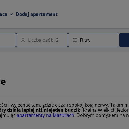
aca
Dodaj apartament
ce
i i wyjechać tam, gdzie cisza i spokój koją nerwy. Takim 
y działa lepiej niż niejeden budzik
. Kraina Wielkich Jezio
najmując
apartamenty na Mazurach
. Dobrym pomysłem na no