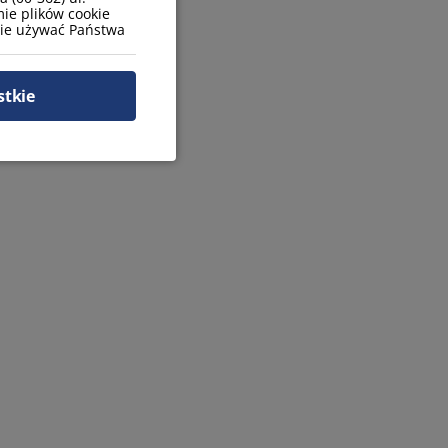
ie plików cookie
zie używać Państwa
stkie