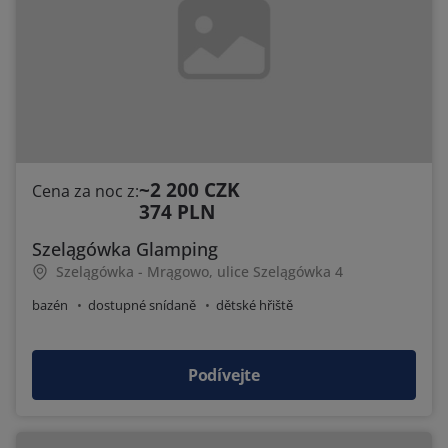
~2 200 CZK
Cena za noc z:
374 PLN
Szelągówka Glamping
Szelągówka - Mrągowo, ulice Szelągówka 4
bazén
dostupné snídaně
dětské hřiště
Podívejte