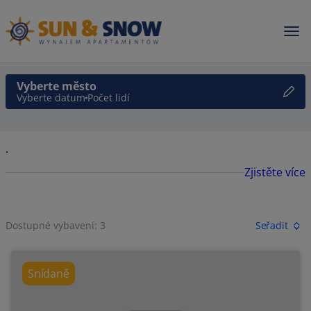
Vyberte město
Vyberte datum
Počet lidí
.
Zjistěte více
Dostupné vybavení: 3
Seřadit
Snídaně