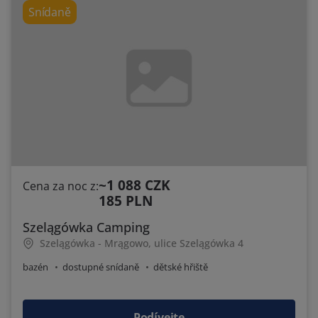
Snídaně
~1 088 CZK
Cena za noc z:
185 PLN
Szelągówka Camping
Szelągówka - Mrągowo, ulice Szelągówka 4
bazén
dostupné snídaně
dětské hřiště
Podívejte