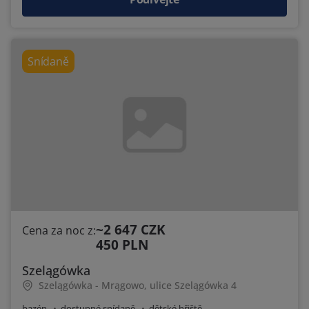
Snídaně
~2 647 CZK
Cena za noc z:
450 PLN
Szelągówka
Szelągówka - Mrągowo, ulice Szelągówka 4
bazén
dostupné snídaně
dětské hřiště