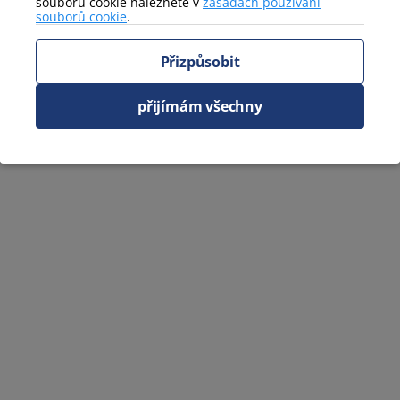
souborů cookie naleznete v
zásadách používání
souborů cookie
.
Přizpůsobit
přijímám všechny