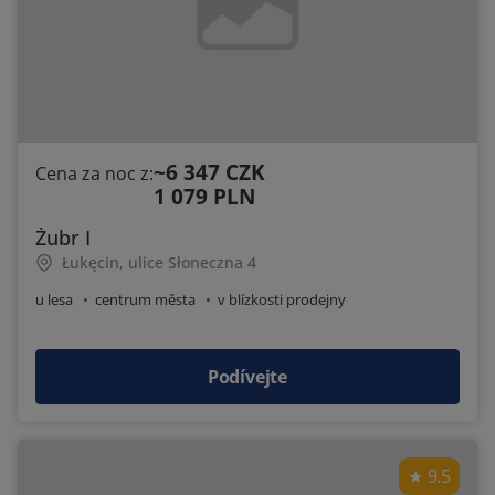
~6 347 CZK
Cena za noc z:
1 079 PLN
Żubr I
Łukęcin, ulice Słoneczna 4
u lesa
centrum města
v blízkosti prodejny
Podívejte
9.5