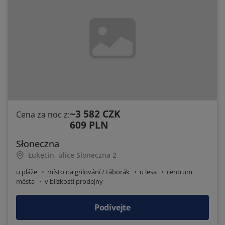
~3 582 CZK
Cena za noc z:
609 PLN
Słoneczna
Łukęcin, ulice Sloneczna 2
u pláže
místo na grilování / táborák
u lesa
centrum
města
v blízkosti prodejny
Podívejte