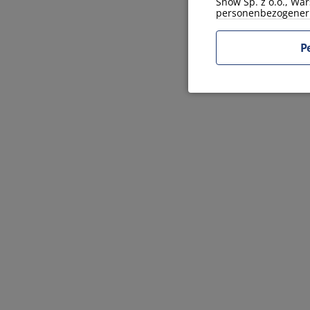
Snow Sp. z o.o., War
personenbezogener 
P