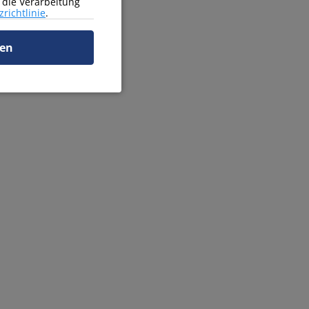
r die Verarbeitung
richtlinie
.
ren