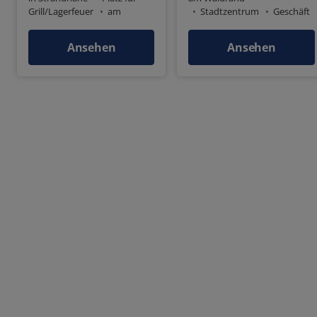
Grill/Lagerfeuer
am
Stadtzentrum
Geschäft
Waldrand
Stadtzentrum
in der Nähe
Geschäft in der Nähe
Ansehen
Ansehen