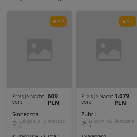
9.5
9.4
609
1.079
Preis je Nacht
Preis je Nacht
von:
PLN
von:
PLN
Słoneczna
Żubr I
Łukęcin, ul. Sloneczna
Łukęcin, ul. Słoneczna
2
4
in Strandnähe
Platz für
am Waldrand