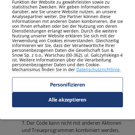
Reservierungsseite der Website einzugeben.
Funktion der Website zu gewährleisten sowie zu
statistischen Zwecken. Wir geben Informationen
3. Um den vom Administrator gesendeten
darüber, wie Sie unsere Website nutzen, an unsere
Rabattcode zu verwenden, geben Sie bei der
Analysepartner weiter. Die Partner können diese
Informationen mit anderen Daten kombinieren, die sie
Reservierung auf der Website die angegebene
von Ihnen erhalten oder bei der Nutzung von deren
Zeichenfolge in das Feld „Rabattcode“ ein.
Dienstleistungen erlangt werden. Durch die weitere
Nutzung unserer Website erklären Sie sich mit der
4. Durch die Eingabe des Rabattcodes in das
Verwendung von Cookies einverstanden. Gleichzeitig
entsprechende Feld wird der Wert der
informieren wir Sie, dass der Verantwortliche Ihrer
personenbezogenen Daten die Gesellschaft Sun &
Reservierung um den Prozentsatz oder Betrag
Snow Sp. z o.o., Warschau (00-362), ul. Galczyńskiego 4
des an den Kunden gesendeten Rabattcodes
ist. Weitere Informationen über die Verarbeitung
personenbezogener Daten und den Cookie-
reduziert.
Mechanismus finden Sie in der
Datenschutzrichtlinie
.
5. Rabattcodes sind nicht miteinander
stapelbar. In der Bestellung kann nur ein
Personifizieren
Rabattcode verwendet werden.
6. Der Rabattcode gilt für das gesamte
Alle akzeptieren
Angebot, ausgenommen folgende
Einrichtungen: Cypel Helski, Helski Brzeg,
Domki w Karpaczu SARNIA und Dom Sarnia 37.
7. Der Code kann nicht mit anderen Aktionen
und Treueprogrammen kombiniert werden,