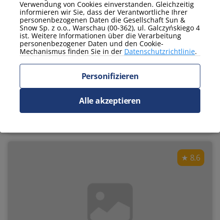
Verwendung von Cookies einverstanden. Gleichzeitig
informieren wir Sie, dass der Verantwortliche Ihrer
personenbezogenen Daten die Gesellschaft Sun &
229 PLN
Preis je Nacht von:
Snow Sp. z o.o., Warschau (00-362), ul. Galczyńskiego 4
ist. Weitere Informationen über die Verarbeitung
personenbezogener Daten und den Cookie-
Sanatoryjna
Mechanismus finden Sie in der
Datenschutzrichtlinie
.
Habichtsberg, ul. Sanatoryjna 2-4
Personifizieren
am Waldrand
Geschäft in der Nähe
Aufzug
Alle akzeptieren
Ansehen
8.6