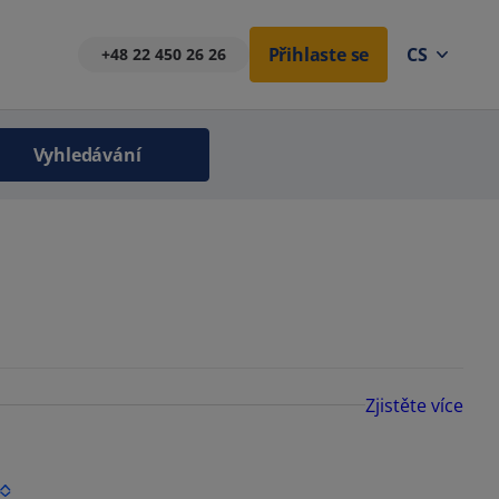
Přihlaste se
CS
+48 22 450 26 26
Vyhledávání
Zjistěte více