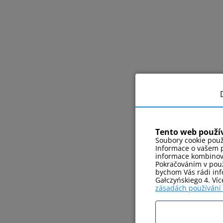
Tento web použí
Soubory cookie použ
Informace o vašem p
informace kombinovat
Pokračováním v použ
bychom Vás rádi info
Gałczyńskiego 4. Ví
zásadách používání