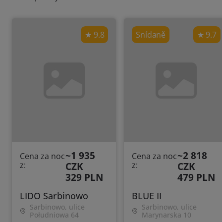
9.8
Snídaně
9.7
~1 935
~2 818
Cena za noc
Cena za noc
z:
CZK
z:
CZK
329 PLN
479 PLN
LIDO Sarbinowo
BLUE II
Sarbinowo, ulice
Sarbinowo, ulice
Południowa 64
Marynarska 10