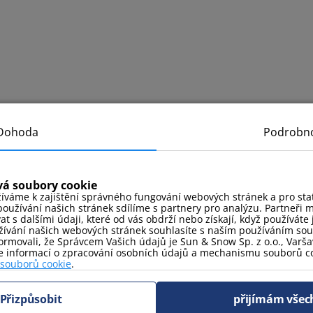
Dohoda
Podrobno
vá soubory cookie
íváme k zajištění správného fungování webových stránek a pro stati
oužívání našich stránek sdílíme s partnery pro analýzu. Partneři 
 s dalšími údaji, které od vás obdrží nebo získají, když používáte j
ívání našich webových stránek souhlasíte s naším používáním so
rmovali, že Správcem Vašich údajů je Sun & Snow Sp. z o.o., Varšav
ce informací o zpracování osobních údajů a mechanismu souborů co
 souborů cookie
.
Přizpůsobit
přijímám všec