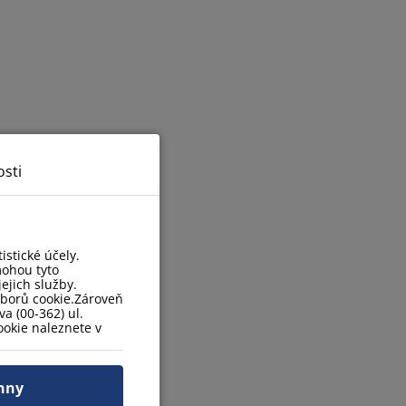
sti
stické účely.
mohou tyto
ejich služby.
uborů cookie.Zároveň
a (00-362) ul.
okie naleznete v
hny