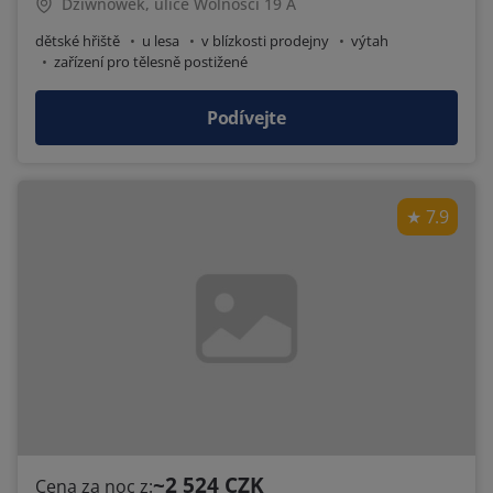
Dziwnówek, ulice Wolności 19 A
dětské hřiště
u lesa
v blízkosti prodejny
výtah
zařízení pro tělesně postižené
Podívejte
7.9
~2 524 CZK
Cena za noc z: