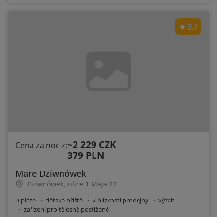
9.7
~2 229 CZK
Cena za noc z:
379 PLN
Mare Dziwnówek
Dziwnówek, ulice 1 Maja 22
u pláže
dětské hřiště
v blízkosti prodejny
výtah
zařízení pro tělesně postižené