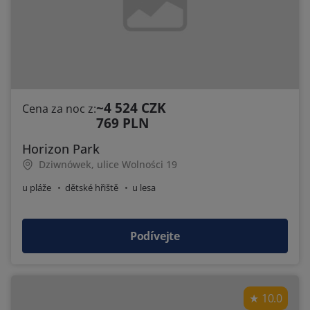
~4 524 CZK
Cena za noc z:
769 PLN
Horizon Park
Dziwnówek, ulice Wolności 19
u pláže
dětské hřiště
u lesa
Podívejte
10.0