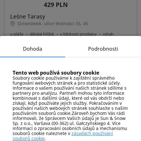
429 PLN
Leśne Tarasy
Dziwnówek, ulice Wolności 35, 45
u pláže
dětské hřiště
v blízkosti prodejny
výtah
zařízení pro tělesně postižené
Dohoda
Podrobnosti
Podívejte
Tento web používá soubory cookie
Soubory cookie používáme k zajištění správného
fungování webových stránek a pro statistické účely.
Informace o vašem používání našich stránek sdílíme s
partnery pro analýzu. Partneři mohou tyto informace
kombinovat s dalšími údaji, které od vás obdrží nebo
získají, když používáte jejich služby. Pokračováním v
používání našich webových stránek souhlasíte s naším
používáním souborů cookie.Zároveň bychom Vás rádi
informovali, že Správcem Vašich údajů je Sun & Snow
Sp. z o.o., Varšava (00-362) ul. Gałczyńskiego 4. Více
informací o zpracování osobních údajů a mechanismu
souborů cookie naleznete v
zásadách používání
souborů cookie
.