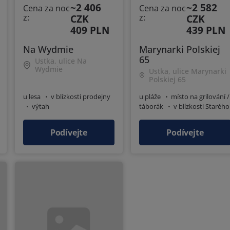
~2 406
~2 582
Cena za noc
Cena za noc
z:
CZK
z:
CZK
409 PLN
439 PLN
Na Wydmie
Marynarki Polskiej
65
Ustka, ulice Na
Wydmie
Ustka, ulice Marynarki
Polskiej 65
u lesa
v blízkosti prodejny
u pláže
místo na grilování /
výtah
táborák
v blízkosti Starého
Města
centrum města
v
blízkosti prodejny
Podívejte
Podívejte