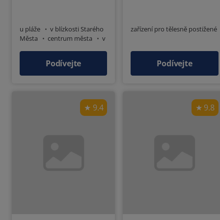
u pláže
v blízkosti Starého
zařízení pro tělesně postižené
Města
centrum města
v
blízkosti prodejny
Podívejte
Podívejte
9.4
9.8