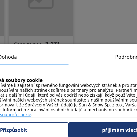
~3 171
Cena za noc
z:
CZK
539 PLN
Dohoda
Podrobno
Kopernika 16
Ustka, ulice Kopernika
vá soubory cookie
16
íváme k zajištění správného fungování webových stránek a pro stati
oužívání našich stránek sdílíme s partnery pro analýzu. Partneři 
 s dalšími údaji, které od vás obdrží nebo získají, když používáte j
u pláže
dětské hřiště
ívání našich webových stránek souhlasíte s naším používáním so
centrum města
v
rmovali, že Správcem Vašich údajů je Sun & Snow Sp. z o.o., Varšav
blízkosti prodejny
ce informací o zpracování osobních údajů a mechanismu souborů co
 souborů cookie
.
Podívejte
Přizpůsobit
přijímám všec