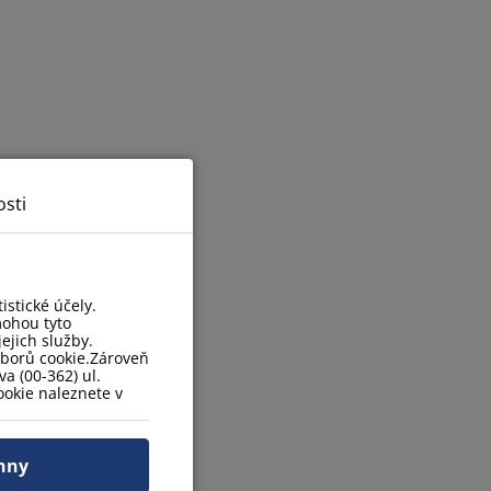
sti
stické účely.
mohou tyto
ejich služby.
uborů cookie.Zároveň
a (00-362) ul.
okie naleznete v
hny