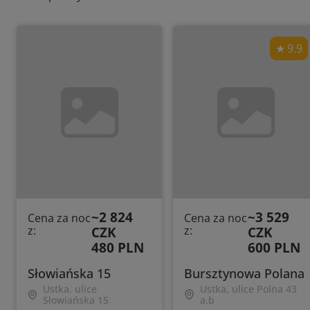
9.9
~2 824
~3 529
Cena za noc
Cena za noc
z:
CZK
z:
CZK
480 PLN
600 PLN
Słowiańska 15
Bursztynowa Polana
Ustka, ulice
Ustka, ulice Polna 43
Słowiańska 15
a,b