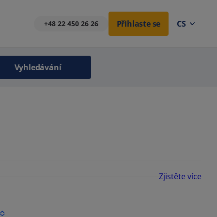
Přihlaste se
CS
+48 22 450 26 26
Vyhledávání
Zjistěte více