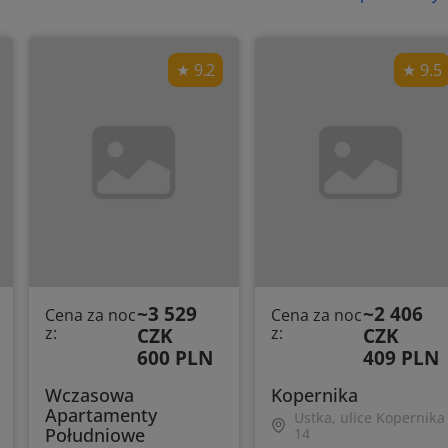
9.2
9.5
~3 529
~2 406
Cena za noc
Cena za noc
z:
CZK
z:
CZK
600 PLN
409 PLN
Wczasowa
Kopernika
Apartamenty
Ustka, ulice Kopernika
Południowe
14