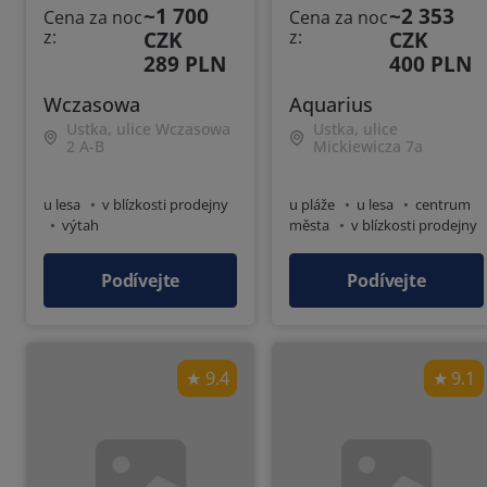
~1 700
~2 353
Cena za noc
Cena za noc
z:
CZK
z:
CZK
289 PLN
400 PLN
Wczasowa
Aquarius
Ustka, ulice Wczasowa
Ustka, ulice
2 A-B
Mickiewicza 7a
u lesa
v blízkosti prodejny
u pláže
u lesa
centrum
výtah
města
v blízkosti prodejny
výtah
Podívejte
Podívejte
9.4
9.1