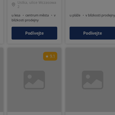
Ustka, ulice Wczasowa
2
u lesa
centrum města
v
u pláže
v blízkosti prodejn
blízkosti prodejny
turistické trasy
výtah
Podívejte
Podívejte
9.1