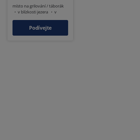
místo na grilování / táborák
v blízkosti jezera
v
blízkosti prodejny
Podívejte