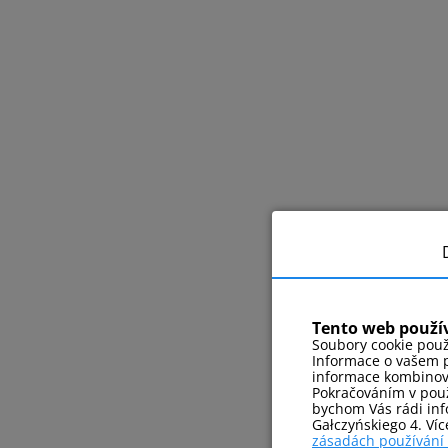
Tento web použí
Soubory cookie použ
Informace o vašem p
informace kombinovat
Pokračováním v použ
bychom Vás rádi info
Gałczyńskiego 4. Ví
zásadách používání