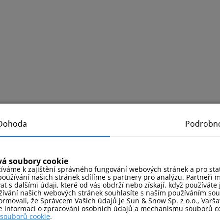
Dohoda
Podrobno
vá soubory cookie
íváme k zajištění správného fungování webových stránek a pro stati
oužívání našich stránek sdílíme s partnery pro analýzu. Partneři 
 s dalšími údaji, které od vás obdrží nebo získají, když používáte j
ívání našich webových stránek souhlasíte s naším používáním so
rmovali, že Správcem Vašich údajů je Sun & Snow Sp. z o.o., Varšav
ce informací o zpracování osobních údajů a mechanismu souborů co
 souborů cookie
.