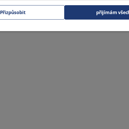
Přizpůsobit
přijímám všec