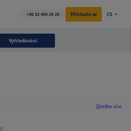
Přihlaste se
CS
+48 22 450 26 26
Vyhledávání
Zjistěte více