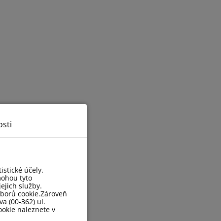
sti
stické účely.
mohou tyto
ejich služby.
uborů cookie.Zároveň
a (00-362) ul.
okie naleznete v