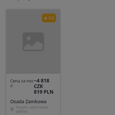
9.5
~4 818
Cena za noc
z:
CZK
819 PLN
Osada Zamkowa
Pasym, ulice różne
adresy