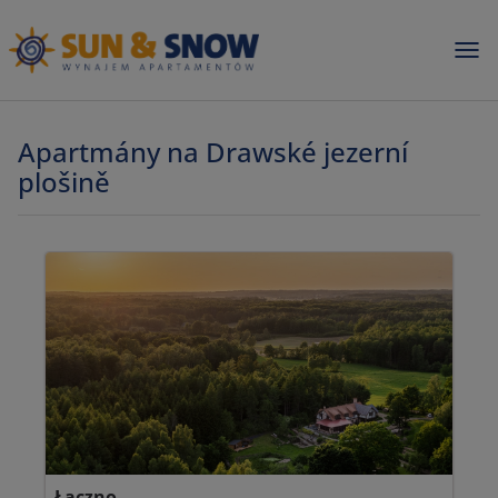
Apartmány na Drawské jezerní
plošině
Łączno