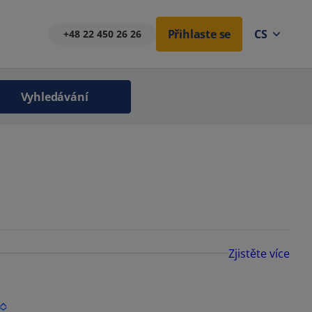
Přihlaste se
CS
+48 22 450 26 26
Vyhledávání
Zjistěte více