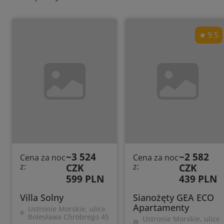
9.5
~3 524
~2 582
Cena za noc
Cena za noc
z:
CZK
z:
CZK
599 PLN
439 PLN
Villa Solny
Sianożęty GEA ECO
Apartamenty
Ustronie Morskie, ulice
Bolesława Chrobrego 45
Ustronie Morskie, ulice