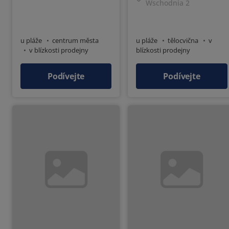
Wschodnia 2
u pláže
centrum města
u pláže
tělocvična
v
v blízkosti prodejny
blízkosti prodejny
výtah
Podívejte
Podívejte