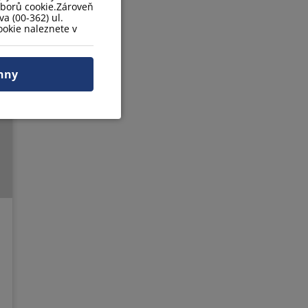
uborů cookie.Zároveň
a (00-362) ul.
okie naleznete v
hny