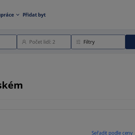
upráce
Přidat byt
rském
Seřadit podle ceny