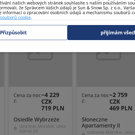
ívání našich webových stránek souhlasíte s naším používáním so
rmovali, že Správcem Vašich údajů je Sun & Snow Sp. z o.o., Varšav
ce informací o zpracování osobních údajů a mechanismu souborů co
 souborů cookie
.
9.3
9.2
Přizpůsobit
přijímám všec
~4 229
~2 759
Cena za noc
Cena za noc
z:
CZK
z:
CZK
719 PLN
469 PLN
Osiedle Wybrzeże
Słoneczne
Apartamenty II
Ustronie Morskie, ulice
Górna 29
Ustronie Morskie, ulice