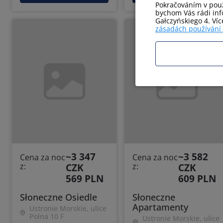
Pokračováním v použ
bychom Vás rádi info
Gałczyńskiego 4. Ví
zásadách používání
~3 347
~3 582
Cena za noc
Cena za noc
z:
CZK
z:
CZK
569 PLN
609 PLN
Słoneczne Osiedle
Słoneczne
Apartamenty
Ustronie Morskie, ulice
Polna 10 F
Ustronie Morskie, ulice