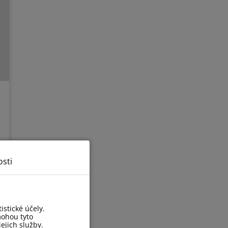
sti
stické účely.
mohou tyto
ejich služby.