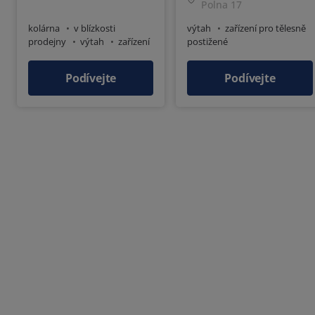
Polna 17
kolárna
v blízkosti
výtah
zařízení pro tělesně
prodejny
výtah
zařízení
postižené
pro tělesně postižené
Podívejte
Podívejte