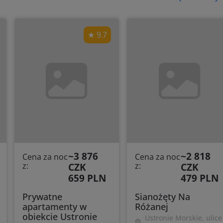
9.7
~3 876
~2 818
Cena za noc
Cena za noc
z:
CZK
z:
CZK
659 PLN
479 PLN
Prywatne
Sianożęty Na
apartamenty w
Różanej
obiekcie Ustronie
Ustronie Morskie, ulice