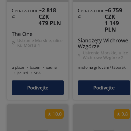
~2 818
~6 759
Cena za noc
Cena za noc
z:
CZK
z:
CZK
479 PLN
1 149
PLN
The One
Sianożęty Wichrowe
Ustronie Morskie, ulice
Ku Morzu 4
Wzgórze
Ustronie Morskie, ulice
Wichrowe Wzgórze 2
u pláže
bazén
sauna
místo na grilování / táborák
jacuzzi
SPA
Podívejte
Podívejte
10.0
9.8