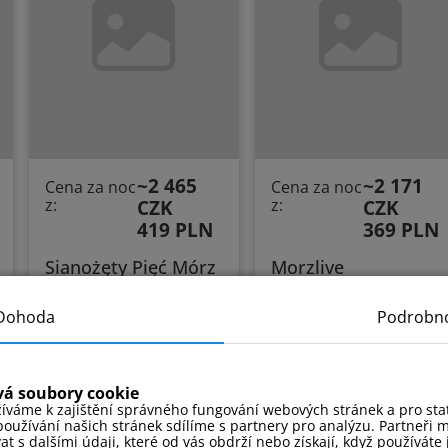
~2 465
~2 171
Cena za noc
Cena za noc
z:
CZK
z:
CZK
419 PLN
369 PLN
Sianożęty Pięć Mórz
Morzlive
Ustronie Morskie, ulice
Ustronie Morskie, ulice
Lotnicza 1
Graniczna 4
Dohoda
Podrobno
u pláže
bazén
sauna
u pláže
centrum města
jacuzzi
tělocvična
kolárna
v blízkosti
vá soubory cookie
prodejny
výtah
íváme k zajištění správného fungování webových stránek a pro stati
oužívání našich stránek sdílíme s partnery pro analýzu. Partneři 
Podívejte
Podívejte
 s dalšími údaji, které od vás obdrží nebo získají, když používáte j