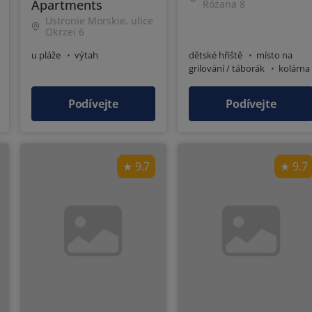
Apartments
Różana 8
Ustronie Morskie, ulice
Okrzei 6
u pláže
výtah
dětské hřiště
místo na
grilování / táborák
kolárna
v blízkosti prodejny
výtah
Podívejte
Podívejte
9.7
9.7