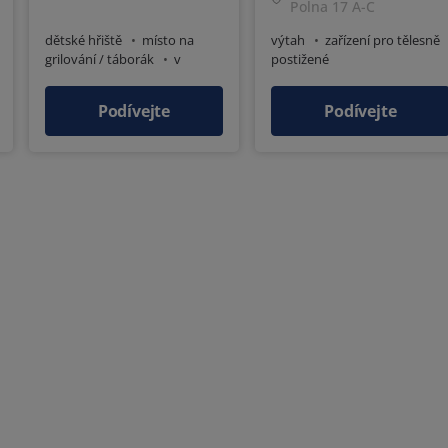
Polna 17 A-C
dětské hřiště
místo na
výtah
zařízení pro tělesně
grilování / táborák
v
postižené
blízkosti prodejny
Podívejte
Podívejte