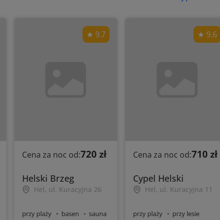
9.7
9.6
720 zł
710 zł
Cena za noc od:
Cena za noc od:
Helski Brzeg
Cypel Helski
Hel, ul. Kuracyjna 26
Hel, ul. Kuracyjna 11
przy plaży
basen
sauna
przy plaży
przy lesie