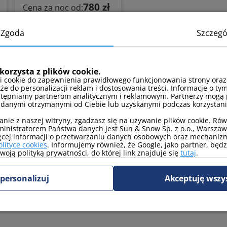
780 zł
Cena za noc od:
Belnihel
Zgoda
Szczegó
Hel, ul.
Przybyszewskiego 12
centrum miasta
sklep w
korzysta z plików cookie.
pobliżu
winda
i cookie do zapewnienia prawidłowego funkcjonowania strony oraz
kże do personalizacji reklam i dostosowania treści. Informacje o tym
udogodnienia dla
stępniamy partnerom analitycznym i reklamowym. Partnerzy mogą 
niepełnosprawnych
Zobacz
 danymi otrzymanymi od Ciebie lub uzyskanymi podczas korzystania
anie z naszej witryny, zgadzasz się na używanie plików cookie. Ró
inistratorem Państwa danych jest Sun & Snow Sp. z o.o., Warszawa
ęcej informacji o przetwarzaniu danych osobowych oraz mechanizm
olityce cookies
. Informujemy również, że Google, jako partner, będ
oją polityką prywatności, do której link znajduje się
tutaj
.
personalizuj
Akceptuję wszy