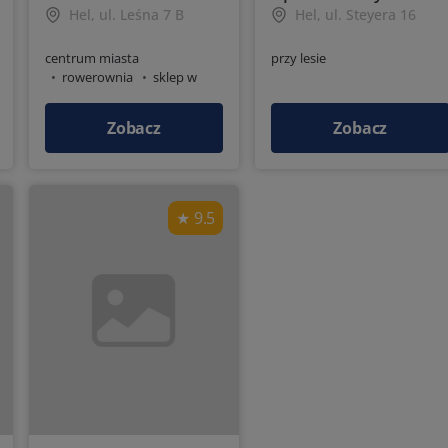
Hel, ul. Leśna 7 B
Hel, ul. Steyera 16
centrum miasta
przy lesie
rowerownia
sklep w
pobliżu
Zobacz
Zobacz
9.5