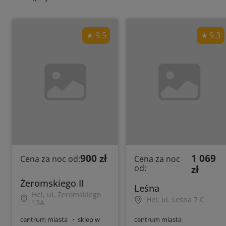
9.5
9.3
900 zł
1 069
Cena za noc od:
Cena za noc
od:
zł
Żeromskiego II
Leśna
Hel, ul. Żeromskiego
Hel, ul. Leśna 7 C
13A
centrum miasta
sklep w
centrum miasta