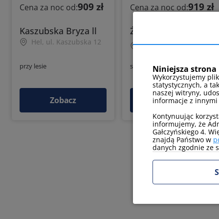
909 zł
919 zł
Cena za noc od:
Cena za noc od:
Kaszubska Bryza ll
Żeromskiego Hel
Hel, ul. Kaszubska 12
Hel, ul. Żeromskiego
20
przy lesie
sklep w pobliżu
Niniejsza strona 
Wykorzystujemy plik
statystycznych, a ta
naszej witryny, udo
Zobacz
Zobacz
informacje z innymi
Kontynuując korzyst
informujemy, że Adm
Gałczyńskiego 4. Wi
znajdą Państwo w
p
danych zgodnie ze sw
S