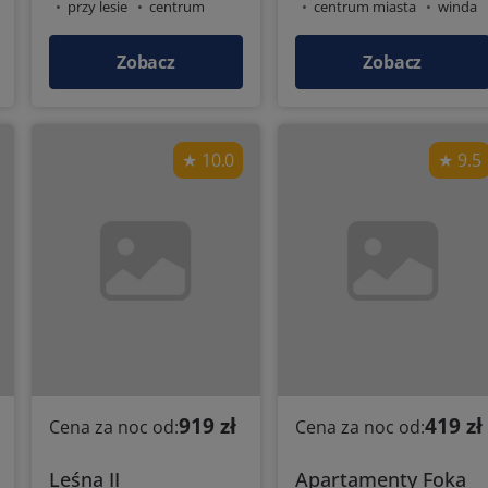
przy lesie
centrum
centrum miasta
winda
miasta
Zobacz
Zobacz
10.0
9.5
919 zł
419 zł
Cena za noc od:
Cena za noc od:
Leśna II
Apartamenty Foka