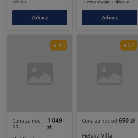
pobliżu
rowerownia
sklep w
pobliżu
Zobacz
Zobacz
9.5
9.2
1 049
650 zł
Cena za noc
Cena za noc od:
od:
zł
Helska Villa