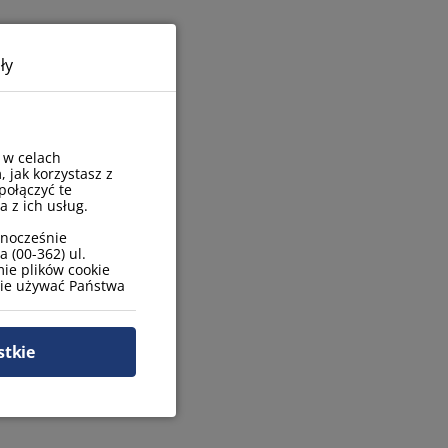
ły
 w celach
, jak korzystasz z
połączyć te
 z ich usług.
wnocześnie
 (00-362) ul.
ie plików cookie
zie używać Państwa
stkie