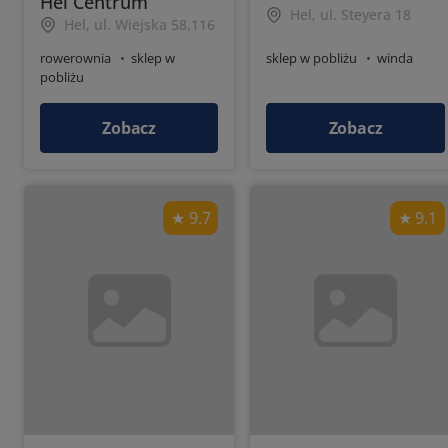
Hel Centrum
Hel, ul. Steyera 18
Hel, ul. Wiejska 58,116
rowerownia
sklep w
sklep w pobliżu
winda
pobliżu
Zobacz
Zobacz
9.7
9.1