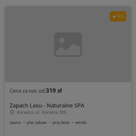
9.5
319 zł
Cena za noc od:
Zapach Lasu - Naturalne SPA
Karwica, ul. Karwica 30E
sauna
plac zabaw
przy lesie
winda