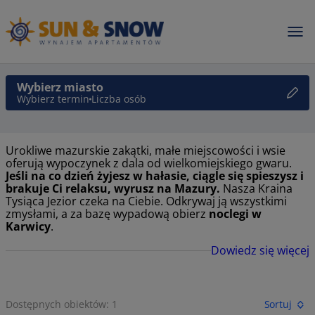
Wybierz miasto
Wybierz termin
Liczba osób
Urokliwe mazurskie zakątki, małe miejscowości i wsie
oferują wypoczynek z dala od wielkomiejskiego gwaru.
Jeśli na co dzień żyjesz w hałasie, ciągle się spieszysz i
brakuje Ci relaksu, wyrusz na Mazury.
Nasza Kraina
Tysiąca Jezior czeka na Ciebie. Odkrywaj ją wszystkimi
zmysłami, a za bazę wypadową obierz
noclegi w
Karwicy
.
Dowiedz się więcej
Dostępnych obiektów: 1
Sortuj