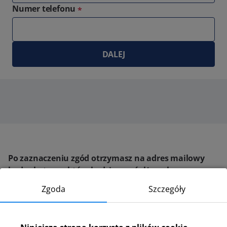
Numer telefonu
*
Po zaznaczeniu zgód otrzymasz na adres mailowy
kod rabatowy, który będziesz mógł/mogła
wykorzystać przy kolejnej rezerwacji. Kod Rabatowy
Zgoda
Szczegóły
jest ważny 6 miesięcy od daty otrzymania.
Podając adres e-mail wyrażasz zgodę na otrzymywanie treści
marketingowych zawierających w szczególności informacje o