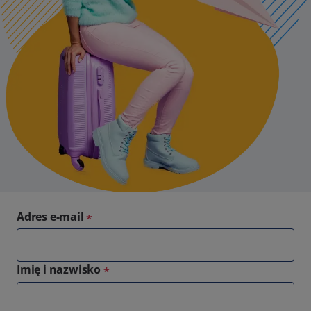
Adres e-mail
*
Imię i nazwisko
*