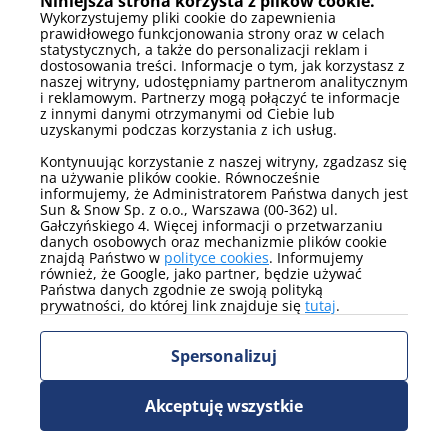
Niniejsza strona korzysta z plików cookie.
produktach i usługach Grupy Sun & Snow w postaci
Wykorzystujemy pliki cookie do zapewnienia
newsletteru pocztą elektroniczną od Sun & Snow Sp. z o.o.
prawidłowego funkcjonowania strony oraz w celach
(administratora danych osobowych) z siedzibą w Warszawie
statystycznych, a także do personalizacji reklam i
dostosowania treści. Informacje o tym, jak korzystasz z
(00-363), ul. Gałczyńskiego 4. Zgoda na zapis do newslettera jest
naszej witryny, udostępniamy partnerom analitycznym
równoznaczna ze zgodą na utworzenie konta w naszym
i reklamowym. Partnerzy mogą połączyć te informacje
systemie.
z innymi danymi otrzymanymi od Ciebie lub
uzyskanymi podczas korzystania z ich usług.
Wyrażam zgodę na otrzymywanie od Sun & Snow Sp. z o.o. z
siedzibą w Warszawie (00-362), ul. Gałczyńskiego 4 treści
Kontynuując korzystanie z naszej witryny, zgadzasz się
na używanie plików cookie. Równocześnie
marketingowych zawierających w szczególności informacje o
informujemy, że Administratorem Państwa danych jest
produktach i usługach Grupy Sun & Snow na podany przeze
Sun & Snow Sp. z o.o., Warszawa (00-362) ul.
mnie numer telefonu.
Gałczyńskiego 4. Więcej informacji o przetwarzaniu
danych osobowych oraz mechanizmie plików cookie
Administratorem Pani/Pana danych osobowych jest Sun &
znajdą Państwo w
polityce cookies
. Informujemy
Snow Sp. z o.o. z siedzibą w Warszawie, 00-362, przy ul.
również, że Google, jako partner, będzie używać
Gałczyńskiego 4. W przypadku wyrażenia stosownych zgód
Państwa danych zgodnie ze swoją polityką
prywatności, do której link znajduje się
tutaj
.
dane będą przetwarzane w celu przesyłania komunikatów
marketingowych o produktach i usługach Grupy Sun & Snow w
tym przedstawiania oferty wynajmu apartamentów. Więcej
Spersonalizuj
informacji dotyczących przetwarzania przez nas Państwa
danych osobowych, w tym informacje o przysługujących
Akceptuję wszystkie
Państwu prawach, znajdziesz
TUTAJ