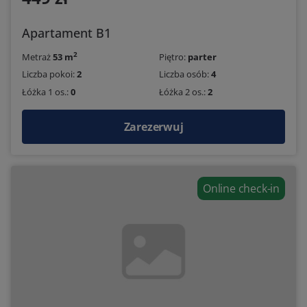
Apartament B1
2
Metraż
53 m
Piętro:
parter
Liczba pokoi:
2
Liczba osób:
4
Łóżka 1 os.:
0
Łóżka 2 os.:
2
Zarezerwuj
Online check-in