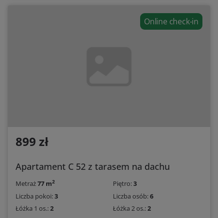
Online check-in
899 zł
Apartament C 52 z tarasem na dachu
2
Metraż
77 m
Piętro:
3
Liczba pokoi:
3
Liczba osób:
6
Łóżka 1 os.:
2
Łóżka 2 os.:
2