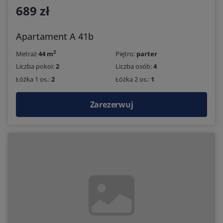
689 zł
Apartament A 41b
2
Metraż
44 m
Piętro:
parter
Liczba pokoi:
2
Liczba osób:
4
Łóżka 1 os.:
2
Łóżka 2 os.:
1
Zarezerwuj