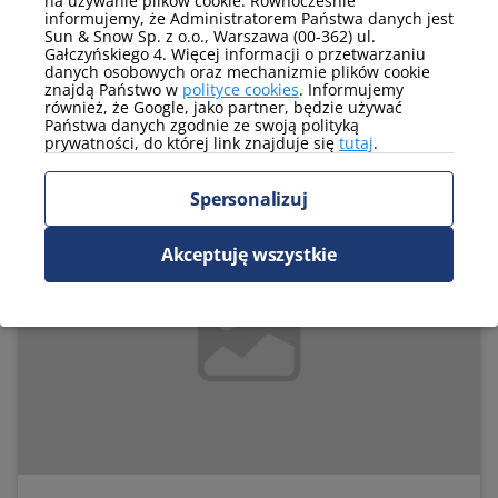
na używanie plików cookie. Równocześnie
informujemy, że Administratorem Państwa danych jest
2
Metraż
140 m
Piętro:
2
Sun & Snow Sp. z o.o., Warszawa (00-362) ul.
Liczba pokoi:
6
Liczba osób:
12
Gałczyńskiego 4. Więcej informacji o przetwarzaniu
danych osobowych oraz mechanizmie plików cookie
Łóżka 1 os.:
0
Łóżka 2 os.:
6
znajdą Państwo w
polityce cookies
. Informujemy
również, że Google, jako partner, będzie używać
Państwa danych zgodnie ze swoją polityką
Zarezerwuj
prywatności, do której link znajduje się
tutaj
.
Spersonalizuj
Online check-in
Akceptuję wszystkie