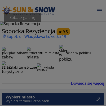
Zobacz galerię
Sopocka Rezydencja
9,5
Sopot, ul. Władysława Łokietka 19
plac zabaw
centrum miasta
sklep w pobliżu
szlaki turystyczne
winda
Dowiedz się więcej
Wybierz miasto
Wybierz termin
Liczba osób