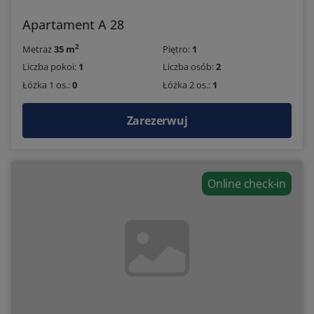
Apartament A 28
2
Metraż
35 m
Piętro:
1
Liczba pokoi:
1
Liczba osób:
2
Łóżka 1 os.:
0
Łóżka 2 os.:
1
Zarezerwuj
Online check-in