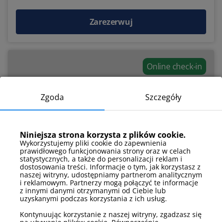
Zarezerwuj
Online check-in
Zgoda
Szczegóły
Niniejsza strona korzysta z plików cookie.
Wykorzystujemy pliki cookie do zapewnienia
prawidłowego funkcjonowania strony oraz w celach
statystycznych, a także do personalizacji reklam i
dostosowania treści. Informacje o tym, jak korzystasz z
naszej witryny, udostępniamy partnerom analitycznym
i reklamowym. Partnerzy mogą połączyć te informacje
1 400 zł
z innymi danymi otrzymanymi od Ciebie lub
uzyskanymi podczas korzystania z ich usług.
Apartament B 38
Kontynuując korzystanie z naszej witryny, zgadzasz się