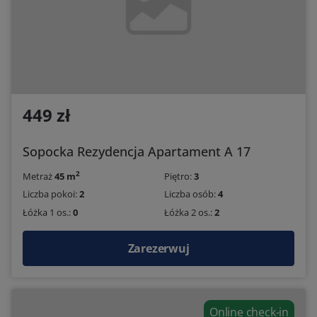
449 zł
Sopocka Rezydencja Apartament A 17
2
Metraż
45 m
Piętro:
3
Liczba pokoi:
2
Liczba osób:
4
Łóżka 1 os.:
0
Łóżka 2 os.:
2
Zarezerwuj
Online check-in