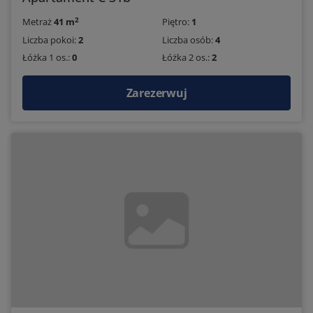
2
Metraż
41 m
Piętro:
1
Liczba pokoi:
2
Liczba osób:
4
Łóżka 1 os.:
0
Łóżka 2 os.:
2
Zarezerwuj