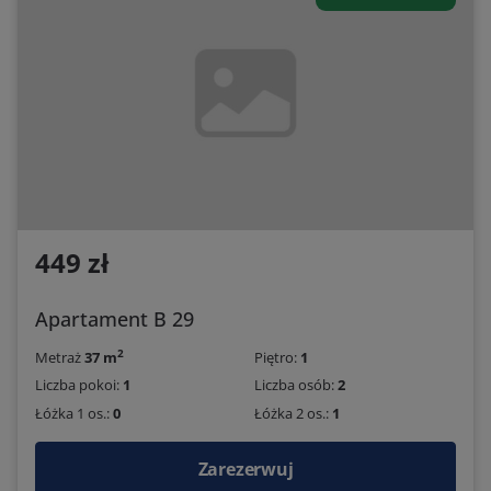
449 zł
Apartament B 29
2
Metraż
37 m
Piętro:
1
Liczba pokoi:
1
Liczba osób:
2
Łóżka 1 os.:
0
Łóżka 2 os.:
1
Zarezerwuj