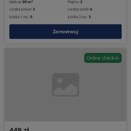
2
Metraż
89 m
Piętro:
3
Liczba pokoi:
3
Liczba osób:
6
Łóżka 1 os.:
0
Łóżka 2 os.:
3
Zarezerwuj
Online check-in
449 zł