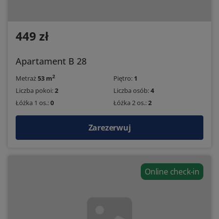
449 zł
Apartament B 28
2
Metraż
53 m
Piętro:
1
Liczba pokoi:
2
Liczba osób:
4
Łóżka 1 os.:
0
Łóżka 2 os.:
2
Zarezerwuj
Online check-in