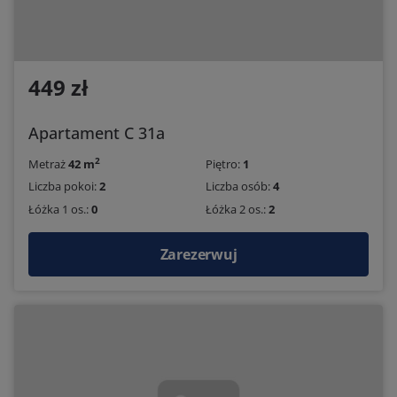
449 zł
Apartament C 31a
2
Metraż
42 m
Piętro:
1
Liczba pokoi:
2
Liczba osób:
4
Łóżka 1 os.:
0
Łóżka 2 os.:
2
Zarezerwuj