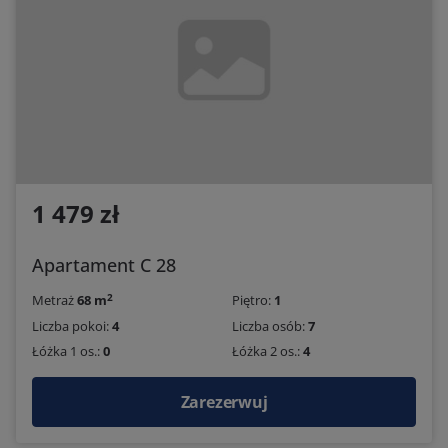
1 479 zł
Apartament C 28
2
Metraż
68 m
Piętro:
1
Liczba pokoi:
4
Liczba osób:
7
Łóżka 1 os.:
0
Łóżka 2 os.:
4
Zarezerwuj