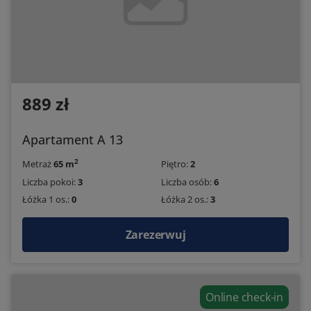
889 zł
Apartament A 13
2
Metraż
65 m
Piętro:
2
Liczba pokoi:
3
Liczba osób:
6
Łóżka 1 os.:
0
Łóżka 2 os.:
3
Zarezerwuj
Online check-in