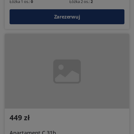
Łóżka 1 os.:
0
Łóżka 2 os.:
2
Zarezerwuj
449 zł
Apartament C 31b