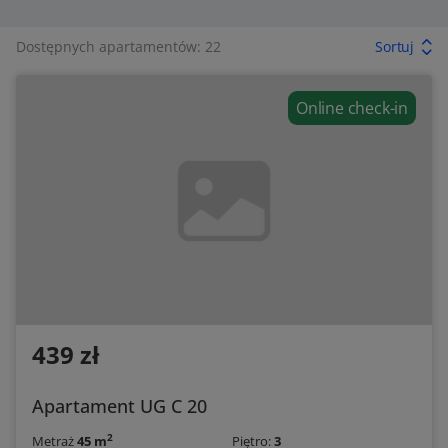
Dostępnych apartamentów: 22
Sortuj
Online check-in
439 zł
Apartament UG C 20
2
Metraż
45 m
Piętro:
3