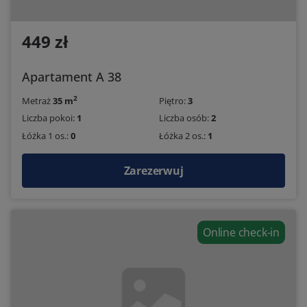
449 zł
Apartament A 38
2
Metraż
35 m
Piętro:
3
Liczba pokoi:
1
Liczba osób:
2
Łóżka 1 os.:
0
Łóżka 2 os.:
1
Zarezerwuj
Online check-in