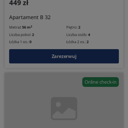
449 zł
Apartament B 32
2
Metraż
56 m
Piętro:
2
Liczba pokoi:
2
Liczba osób:
4
Łóżka 1 os.:
0
Łóżka 2 os.:
2
Zarezerwuj
Online check-in