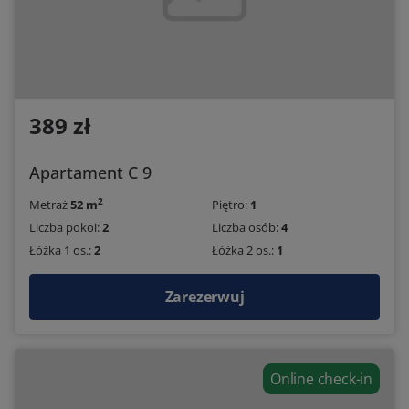
389 zł
Apartament C 9
2
Metraż
52 m
Piętro:
1
Liczba pokoi:
2
Liczba osób:
4
Łóżka 1 os.:
2
Łóżka 2 os.:
1
Zarezerwuj
Online check-in