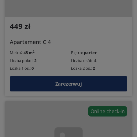
449 zł
Apartament C 4
2
Metraż
45 m
Piętro:
parter
Liczba pokoi:
2
Liczba osób:
4
Łóżka 1 os.:
0
Łóżka 2 os.:
2
Zarezerwuj
Online check-in