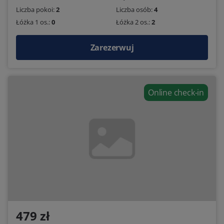
Liczba pokoi:
2
Liczba osób:
4
Łóżka 1 os.:
0
Łóżka 2 os.:
2
Zarezerwuj
Online check-in
479 zł