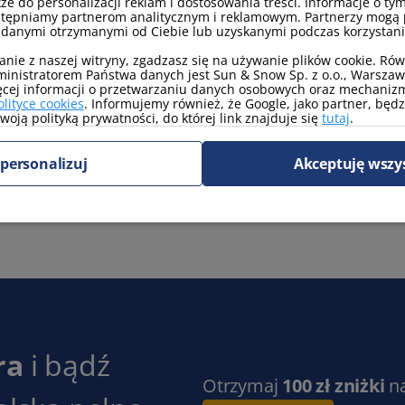
kże do personalizacji reklam i dostosowania treści. Informacje o tym
stępniamy partnerom analitycznym i reklamowym. Partnerzy mogą 
 danymi otrzymanymi od Ciebie lub uzyskanymi podczas korzystania
anie z naszej witryny, zgadzasz się na używanie plików cookie. Ró
inistratorem Państwa danych jest Sun & Snow Sp. z o.o., Warszawa
ęcej informacji o przetwarzaniu danych osobowych oraz mechanizm
olityce cookies
. Informujemy również, że Google, jako partner, będ
oją polityką prywatności, do której link znajduje się
tutaj
.
TV kablowa/satelitarna
personalizuj
Akceptuję wszy
ra
i bądź
Otrzymaj
100 zł zniżki
n