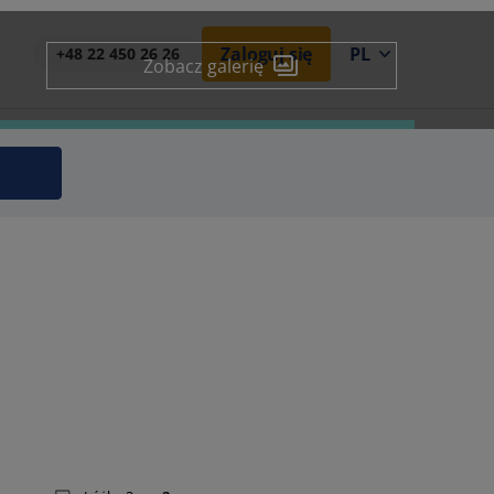
Zaloguj się
PL
+48 22 450 26 26
Zobacz galerię