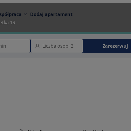
spółpraca
Dodaj apartament
etka 19
Zarezerwuj