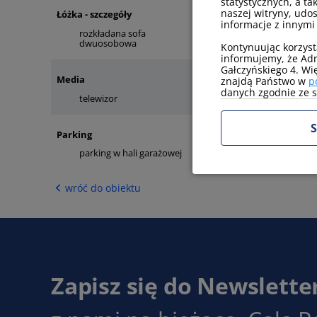
statystycznych, a ta
naszej witryny, udo
Łóżka - szczegóły
informacje z innymi
rozkładana sofa
łóżko małżeńskie
dwuosobowa
Kontynuując korzyst
informujemy, że Adm
Gałczyńskiego 4. Wi
Media
znajdą Państwo w
p
danych zgodnie ze sw
telewizor
internet
S
Parking
parking w hali garażowej
wróć do obiektu
Zapisz się do Newslette