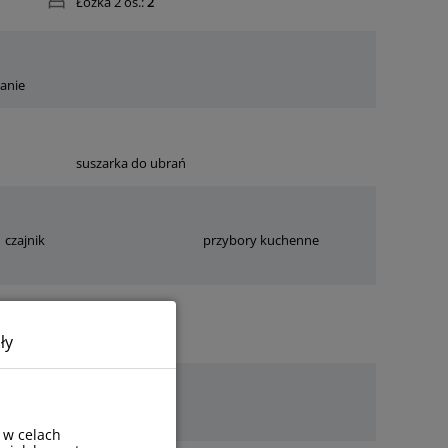
Łóżka 2 os.:
2
anie
suszarka do ubrań
czajnik
przybory kuchenne
ły
 w celach