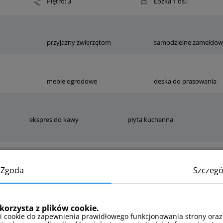
Piętro:
3
Łóżka 1 os.:
przyjazny zwierzętom
samodzielne zameldow
meble ogrodowe
deska do prasowania
ekspres do kawy
płyta kuchenna
Zgoda
Szczegó
suszarka do włosów
ręczniki
korzysta z plików cookie.
i cookie do zapewnienia prawidłowego funkcjonowania strony oraz