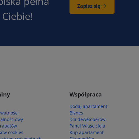
olska pełna
Zapisz się
Ciebie!
iny
Współpraca
Dodaj apartament
ywatności
Biznes
jalnościowy
Dla deweloperów
 rabatów
Panel Właściciela
ików cookies
Kup apartament
ochrony małoletnich
Dla mediów