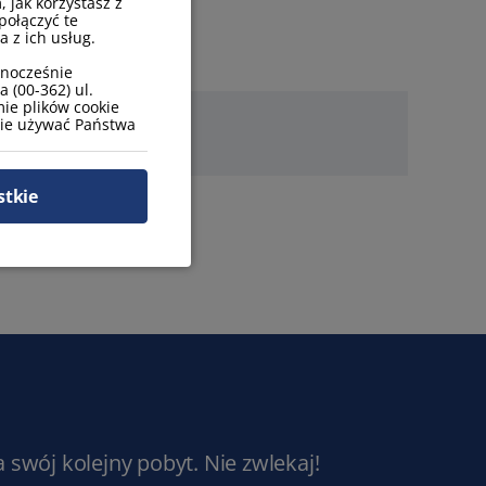
, jak korzystasz z
połączyć te
 z ich usług.
wnocześnie
 (00-362) ul.
ie plików cookie
zie używać Państwa
stkie
a swój kolejny pobyt. Nie zwlekaj!