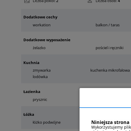
Liczba pokoi:
2
Liczba osób:
4
Dodatkowe cechy
workation
balkon / taras
Dodatkowe wyposażenie
żelazko
pościel i ręczniki
Kuchnia
zmywarka
kuchenka mikrofalowa
lodówka
Łazienka
prysznic
pralka
Łóżka
Niniejsza strona 
łóżko podwójne
Wykorzystujemy plik