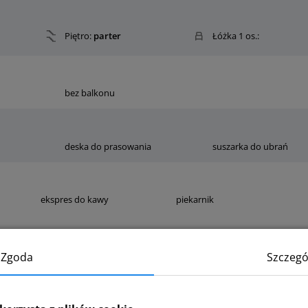
Piętro:
parter
Łóżka 1 os.:
bez balkonu
deska do prasowania
suszarka do ubrań
ekspres do kawy
piekarnik
Zgoda
Szczegó
suszarka do włosów
ręczniki