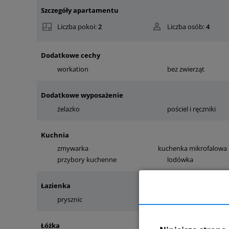
Szczegóły apartamentu
Liczba pokoi:
2
Liczba osób:
4
Dodatkowe cechy
workation
bez zwierząt
Dodatkowe wyposażenie
żelazko
pościel i ręczniki
Kuchnia
zmywarka
kuchenka mikrofalowa
przybory kuchenne
lodówka
Łazienka
prysznic
pralka
Łóżka