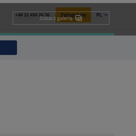
Zaloguj się
PL
+48 22 450 26 26
Zobacz galerię