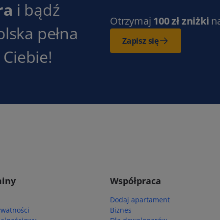
ra
i bądź
Otrzymaj
100 zł zniżki
n
olska pełna
Zapisz się
Ciebie!
iny
Współpraca
Dodaj apartament
ywatności
Biznes