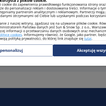
korzysta z plików cookie.
i cookie do zapewnienia prawidłowego funkcjonowania strony oraz
kże do personalizacji reklam i dostosowania treści. Informacje o tym
stępniamy partnerom analitycznym i reklamowym. Partnerzy mogą 
 danymi otrzymanymi od Ciebie lub uzyskanymi podczas korzystania
anie z naszej witryny, zgadzasz się na używanie plików cookie. Ró
inistratorem Państwa danych jest Sun & Snow Sp. z o.o., Warszawa
ęcej informacji o przetwarzaniu danych osobowych oraz mechanizm
olityce cookies
. Informujemy również, że Google, jako partner, będ
oją polityką prywatności, do której link znajduje się
tutaj
.
TV kablowa/satelitarna
personalizuj
Akceptuję wszy