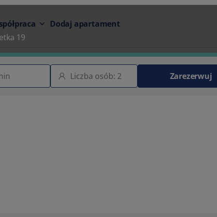
spółpraca
Dodaj apartament
etka 19
Zarezerwuj