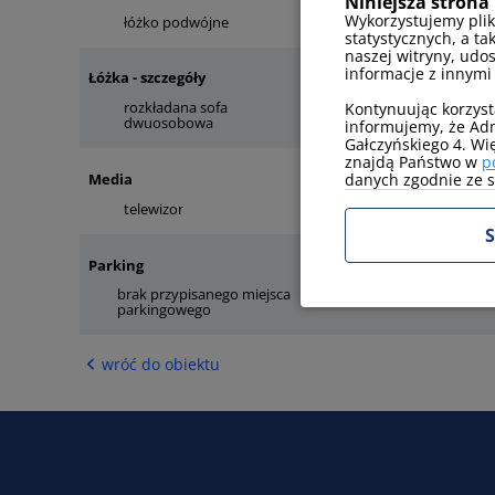
Niniejsza strona 
Wykorzystujemy plik
łóżko podwójne
statystycznych, a ta
naszej witryny, udo
informacje z innymi
Łóżka - szczegóły
rozkładana sofa
Kontynuując korzyst
łóżko małżeńskie
dwuosobowa
informujemy, że Adm
Gałczyńskiego 4. Wi
znajdą Państwo w
p
danych zgodnie ze sw
Media
telewizor
internet
S
Parking
brak przypisanego miejsca
parkingowego
wróć do obiektu