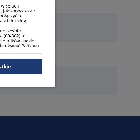
 w celach
, jak korzystasz z
połączyć te
 z ich usług.
wnocześnie
 (00-362) ul.
ie plików cookie
zie używać Państwa
stkie