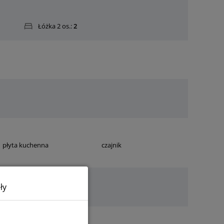
Łóżka 2 os.:
2
płyta kuchenna
czajnik
ły