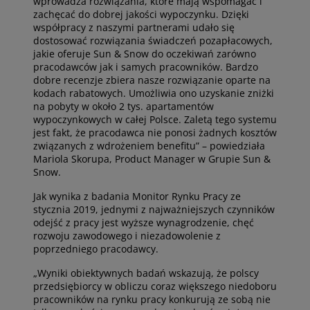
wprowadza rozwiązania, które mają wspomagać i
zachęcać do dobrej jakości wypoczynku. Dzięki
współpracy z naszymi partnerami udało się
dostosować rozwiązania świadczeń pozapłacowych,
jakie oferuje Sun & Snow do oczekiwań zarówno
pracodawców jak i samych pracowników. Bardzo
dobre recenzje zbiera nasze rozwiązanie oparte na
kodach rabatowych. Umożliwia ono uzyskanie zniżki
na pobyty w około 2 tys. apartamentów
wypoczynkowych w całej Polsce. Zaletą tego systemu
jest fakt, że pracodawca nie ponosi żadnych kosztów
związanych z wdrożeniem benefitu” – powiedziała
Mariola Skorupa, Product Manager w Grupie Sun &
Snow.
Jak wynika z badania Monitor Rynku Pracy ze
stycznia 2019, jednymi z najważniejszych czynników
odejść z pracy jest wyższe wynagrodzenie, chęć
rozwoju zawodowego i niezadowolenie z
poprzedniego pracodawcy.
„Wyniki obiektywnych badań wskazują, że polscy
przedsiębiorcy w obliczu coraz większego niedoboru
pracowników na rynku pracy konkurują ze sobą nie