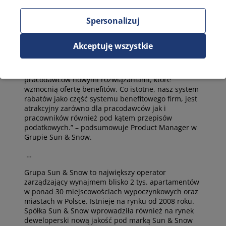
podejścia i wdrożenia zmian.
Spersonalizuj
„Trend, w którym pracownicy oczekują elastycznego,
dostosowanego do zmieniających się potrzeb
systemu benefitów będzie w przyszłości kluczowy
Akceptuję wszystkie
dla firm w zatrzymaniu najlepszych pracowników i
pozyskaniu nowych. Wraz ze zbliżającym się końcem
roku finansowego widać większe zainteresowanie
pracodawców nowymi rozwiązaniami, które
wzmocnią ofertę benefitów. Co istotne, nasz system
rabatów jako część systemu benefitowego firm, jest
atrakcyjny zarówno dla pracodawców jak i
pracowników również pod kątem przepisów
podatkowych.” – podsumowuje Product Manager w
Grupie Sun & Snow.
…
Grupa Sun & Snow to największy operator
zarządzający wynajmem blisko 2 tys. apartamentów
w ponad 30 miejscowościach wypoczynkowych oraz
miastach w Polsce. Istnieje na rynku od 2008 roku.
Spółka Sun & Snow wprowadziła również na rynek
deweloperski nową jakość pod marką Sun & Snow