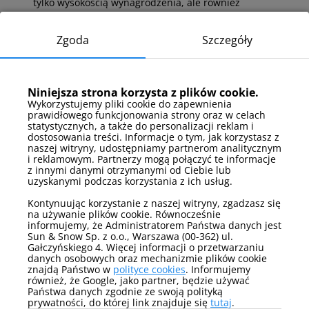
tylko wysokością wynagrodzenia, ale również
atmosferą czy dodatkowymi korzyściami, jakie
zapewnia pracodawca. Bardzo wiele o tym, jak
Zgoda
Szczegóły
zmienia się rynek świadczeń pozapłacowych mówi
badanie przeprowadzone przy okazji raportu
„Świadczenia dodatkowe w oczach pracowników w
2018 roku” firmy Sedlak&Sedlak. Jak wynika z
Niniejsza strona korzysta z plików cookie.
badania 76,6% pracowników jest skłonnych
Wykorzystujemy pliki cookie do zapewnienia
do współfinansowania benefitów w zamian
prawidłowego funkcjonowania strony oraz w celach
za poszerzenie oferty i odsetek ten rokrocznie
statystycznych, a także do personalizacji reklam i
rośnie. Oznacza to coraz większą świadomość
dostosowania treści. Informacje o tym, jak korzystasz z
pracowników i nowe wyzwania dla pracodawców. To
naszej witryny, udostępniamy partnerom analitycznym
i reklamowym. Partnerzy mogą połączyć te informacje
jest też pośrednio odpowiedź na tak pozytywny
z innymi danymi otrzymanymi od Ciebie lub
odbiór naszej oferty przez rynek” – dodała Mariola
uzyskanymi podczas korzystania z ich usług.
Skorupa.
Kontynuując korzystanie z naszej witryny, zgadzasz się
Rynek pracy zmienia się również z powodów
na używanie plików cookie. Równocześnie
demograficznych. Obecnie prawie 30% pracowników
informujemy, że Administratorem Państwa danych jest
Sun & Snow Sp. z o.o., Warszawa (00-362) ul.
to tzw. millenialsi, a już w 2020 będzie ich ponad
Gałczyńskiego 4. Więcej informacji o przetwarzaniu
50%. Zdaniem specjalistów, pracownicy będą
danych osobowych oraz mechanizmie plików cookie
oczekiwać świadczeń pozapłacowych
znajdą Państwo w
polityce cookies
. Informujemy
dostosowanych indywidualnie do ich preferencji.
również, że Google, jako partner, będzie używać
Zmienia to klasyczne podejście pracodawców do
Państwa danych zgodnie ze swoją polityką
oferowanych benefitów oraz wymaga elastycznego
prywatności, do której link znajduje się
tutaj
.