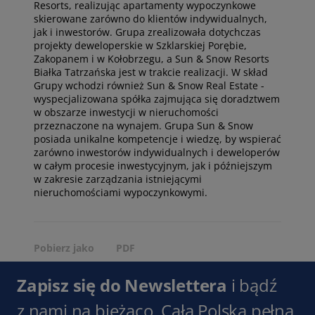
Resorts, realizując apartamenty wypoczynkowe
skierowane zarówno do klientów indywidualnych,
jak i inwestorów. Grupa zrealizowała dotychczas
projekty deweloperskie w Szklarskiej Porębie,
Zakopanem i w Kołobrzegu, a Sun & Snow Resorts
Białka Tatrzańska jest w trakcie realizacji. W skład
Grupy wchodzi również Sun & Snow Real Estate -
wyspecjalizowana spółka zajmująca się doradztwem
w obszarze inwestycji w nieruchomości
przeznaczone na wynajem. Grupa Sun & Snow
posiada unikalne kompetencje i wiedzę, by wspierać
zarówno inwestorów indywidualnych i deweloperów
w całym procesie inwestycyjnym, jak i późniejszym
w zakresie zarządzania istniejącymi
nieruchomościami wypoczynkowymi.
Pobierz jako
PDF
Zapisz się do Newslettera
i bądź
z nami na bieżąco. Cała Polska pełna