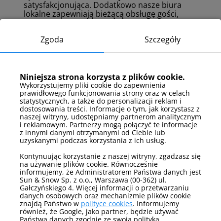
satysfakcjonująca. Dodatkowo nasze biura
lokalne zapewniają bieżącą obsługę gości,
którzy w sytuacjach nagłych mogą liczyć na 24-
godzinny telefon awaryjny” – mówi
Bartłomiej
Zgoda
Szczegóły
Majdak – Dyrektor ds. Kluczowych Klientów
w Sun & Snow.
Firma stale pracuje nad rozwijaniem korzyści
dla właścicieli. Jedną z nich jest „Klub
Właściciela”, dzięki któremu mogą oni
Niniejsza strona korzysta z plików cookie.
wymieniać się tzw. „pobytami właścicielskimi”.
Wykorzystujemy pliki cookie do zapewnienia
prawidłowego funkcjonowania strony oraz w celach
Członek klubu może przez 10 dni w roku
statystycznych, a także do personalizacji reklam i
nieodpłatnie korzystać z apartamentów, które
dostosowania treści. Informacje o tym, jak korzystasz z
znajdują się w klubie, zlokalizowanych w 36
naszej witryny, udostępniamy partnerom analitycznym
kurortach w Polsce. Obecnie w ramach klubu
i reklamowym. Partnerzy mogą połączyć te informacje
zrzeszonych jest blisko 700 apartamentów.
z innymi danymi otrzymanymi od Ciebie lub
„Rozwijając kolejne udogodnienia dla
uzyskanymi podczas korzystania z ich usług.
właścicieli, wprowadziliśmy m.in. elastyczność
we współpracy z wybranymi pośrednikami i
Kontynuując korzystanie z naszej witryny, zgadzasz się
na używanie plików cookie. Równocześnie
możliwość wyłączenia niektórych z nich – co
informujemy, że Administratorem Państwa danych jest
ma przełożenie na koszty ponoszone przez
Sun & Snow Sp. z o.o., Warszawa (00-362) ul.
poszczególne apartamenty. Właściciele mogą
Gałczyńskiego 4. Więcej informacji o przetwarzaniu
też ustalić minimalną cenę za wynajem
danych osobowych oraz mechanizmie plików cookie
swojego apartamentu lub zrezygnować z akcji
znajdą Państwo w
polityce cookies
. Informujemy
promocyjnych. Dzięki temu mają realny wpływ
również, że Google, jako partner, będzie używać
na osiągane dochody. Stale udoskonalamy
Państwa danych zgodnie ze swoją polityką