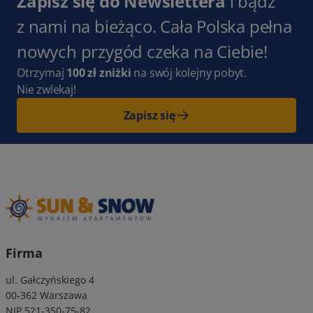
Zapisz się do Newslettera
i bądź
z nami na bieżąco. Cała Polska pełna
nowych przygód czeka na Ciebie!
Otrzymaj
100 zł zniżki
na swój kolejny pobyt.
Nie zwlekaj!
Zapisz się
Firma
ul. Gałczyńskiego 4
00-362 Warszawa
NIP 521-350-75-82