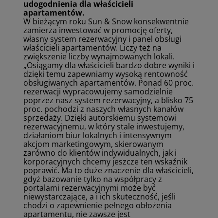
udogodnienia dla właścicieli
apartamentów.
W bieżącym roku Sun & Snow konsekwentnie
zamierza inwestować w promocję oferty,
własny system rezerwacyjny i panel obsługi
właścicieli apartamentów. Liczy też na
zwiększenie liczby wynajmowanych lokali.
„Osiągamy dla właścicieli bardzo dobre wyniki i
dzięki temu zapewniamy wysoką rentowność
obsługiwanych apartamentów. Ponad 60 proc.
rezerwacji wypracowujemy samodzielnie
poprzez nasz system rezerwacyjny, a blisko 75
proc. pochodzi z naszych własnych kanałów
sprzedaży. Dzięki autorskiemu systemowi
rezerwacyjnemu, w który stale inwestujemy,
działaniom biur lokalnych i intensywnym
akcjom marketingowym, skierowanym
zarówno do klientów indywidualnych, jak i
korporacyjnych chcemy jeszcze ten wskaźnik
poprawić. Ma to duże znaczenie dla właścicieli,
gdyż bazowanie tylko na współpracy z
portalami rezerwacyjnymi może być
niewystarczające, a i ich skuteczność, jeśli
chodzi o zapewnienie pełnego obłożenia
apartamentu, nie zawsze jest