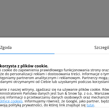
Zgoda
Szczegó
korzysta z plików cookie.
i cookie do zapewnienia prawidłowego funkcjonowania strony oraz
kże do personalizacji reklam i dostosowania treści. Informacje o tym
stępniamy partnerom analitycznym i reklamowym. Partnerzy mogą 
 danymi otrzymanymi od Ciebie lub uzyskanymi podczas korzystania
anie z naszej witryny, zgadzasz się na używanie plików cookie. Ró
inistratorem Państwa danych jest Sun & Snow Sp. z o.o., Warszawa
ęcej informacji o przetwarzaniu danych osobowych oraz mechanizm
olityce cookies
. Informujemy również, że Google, jako partner, będ
oją polityką prywatności, do której link znajduje się
tutaj
.