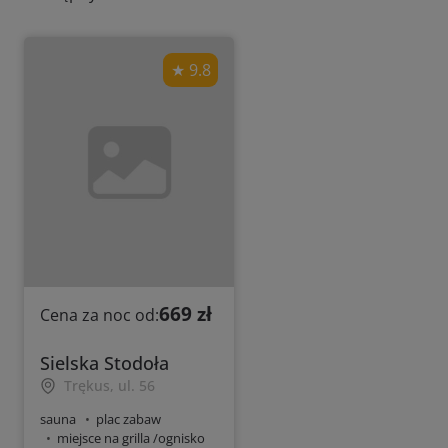
9.8
669 zł
Cena za noc od:
Sielska Stodoła
Trękus, ul. 56
sauna
plac zabaw
miejsce na grilla /ognisko