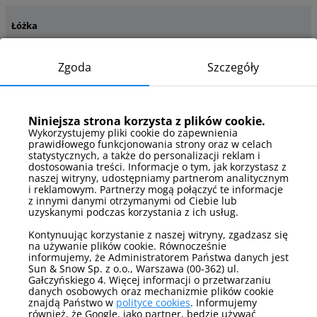
Łóżka
łóżko pojedyncze
Zgoda
Szczegóły
Pokaż więcej
Łóżka - szczegóły
Niniejsza strona korzysta z plików cookie.
łóżko w systemie hotelowym
Wykorzystujemy pliki cookie do zapewnienia
prawidłowego funkcjonowania strony oraz w celach
Pokaż więcej
statystycznych, a także do personalizacji reklam i
dostosowania treści. Informacje o tym, jak korzystasz z
naszej witryny, udostępniamy partnerom analitycznym
Media
i reklamowym. Partnerzy mogą połączyć te informacje
telewizor
internet
z innymi danymi otrzymanymi od Ciebie lub
uzyskanymi podczas korzystania z ich usług.
Pokaż więcej
Kontynuując korzystanie z naszej witryny, zgadzasz się
na używanie plików cookie. Równocześnie
informujemy, że Administratorem Państwa danych jest
Parking
Sun & Snow Sp. z o.o., Warszawa (00-362) ul.
parking zewnętrzny
Gałczyńskiego 4. Więcej informacji o przetwarzaniu
danych osobowych oraz mechanizmie plików cookie
Pokaż więcej
znajdą Państwo w
polityce cookies
. Informujemy
również, że Google, jako partner, będzie używać