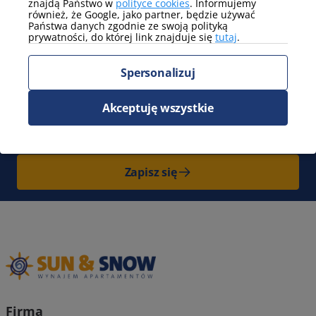
znajdą Państwo w
polityce cookies
. Informujemy
również, że Google, jako partner, będzie używać
Pokaż więcej
Państwa danych zgodnie ze swoją polityką
prywatności, do której link znajduje się
tutaj
.
Zapisz się do Newslettera
i bądź
Spersonalizuj
z nami na bieżąco. Cała Polska pełna
nowych przygód czeka na Ciebie!
Akceptuję wszystkie
Otrzymaj
100 zł zniżki
na swój kolejny pobyt.
Nie zwlekaj!
Zapisz się
Firma