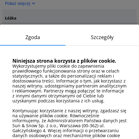
Pokaż więcej
Łóżka
łóżko podwójne
Zgoda
Szczegóły
Pokaż więcej
Łóżka - szczegóły
Niniejsza strona korzysta z plików cookie.
rozkładana sofa
łóżko małżeńskie
dwuosobowa
Wykorzystujemy pliki cookie do zapewnienia
prawidłowego funkcjonowania strony oraz w celach
Pokaż więcej
statystycznych, a także do personalizacji reklam i
dostosowania treści. Informacje o tym, jak korzystasz z
naszej witryny, udostępniamy partnerom analitycznym
Media
i reklamowym. Partnerzy mogą połączyć te informacje
z innymi danymi otrzymanymi od Ciebie lub
telewizor
uzyskanymi podczas korzystania z ich usług.
Pokaż więcej
Kontynuując korzystanie z naszej witryny, zgadzasz się
na używanie plików cookie. Równocześnie
informujemy, że Administratorem Państwa danych jest
Parking
Sun & Snow Sp. z o.o., Warszawa (00-362) ul.
Gałczyńskiego 4. Więcej informacji o przetwarzaniu
brak przypisanego miejsca
danych osobowych oraz mechanizmie plików cookie
parkingowego