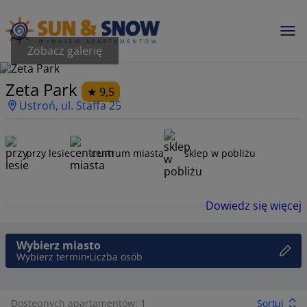
Zobacz galerię
Zeta Park
9,5
Ustroń, ul. Staffa 25
przy lesie
centrum miasta
sklep w pobliżu
Dowiedz się więcej
Wybierz miasto
Wybierz termin
Liczba osób
Dostępnych apartamentów: 1
Sortuj