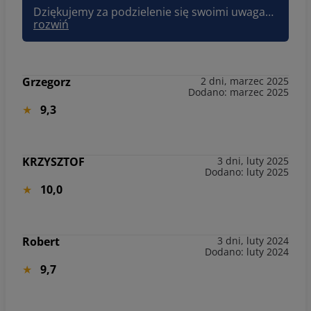
Dziękujemy za podzielenie się swoimi uwagami. Pani opinia jest dla nas cenną wskazówką. Wyciągamy z niej wnioski i postaramy się poprawić jakość naszych usług. Pozdrawiam, Asia Sun&Snow
rozwiń
Grzegorz
2 dni, marzec 2025
Dodano: marzec 2025
9,3
KRZYSZTOF
3 dni, luty 2025
Dodano: luty 2025
10,0
Robert
3 dni, luty 2024
Dodano: luty 2024
9,7