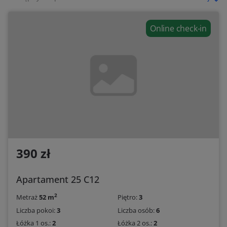
Online check-in
390 zł
Apartament 25 C12
2
Metraż
52 m
Piętro:
3
Liczba pokoi:
3
Liczba osób:
6
Łóżka 1 os.:
2
Łóżka 2 os.:
2