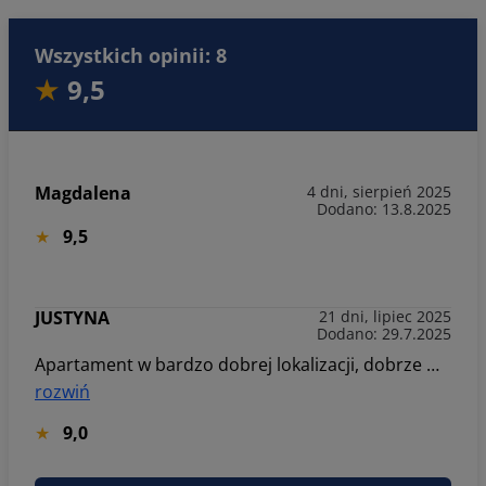
Wszystkich opinii: 8
9,5
Magdalena
4 dni, sierpień 2025
Dodano: 13.8.2025
9,5
JUSTYNA
21 dni, lipiec 2025
Dodano: 29.7.2025
Apartament w bardzo dobrej lokalizacji, dobrze wyposażony ale mam 2 minusy. A mianowicie czystość pod łóżkiem w dużej sypialni. Jeżeli chowa się tam deskę do prasowania to warto by było tam sprzątnąć, bo wyciągając deskę wychodzi również mnóstwo kurzu. Apartament powinien być wynajmowany na max 4 osoby. Sofa w salonie nie powinna być liczona jako miejsce do spania ponieważ jej rozłożenie to niezła walka i jest bardzo nie wygodna. Niestety jest też bardzo zniszczona i po rozłożeniu albo spada zagłówek z prawej albo lewej strony co jest dosyć nie przyjemne jak się już leży. O porządek pod rogówką też warto zadbać. Jeżeli w dalszym ciągu chcą państwo wynajmować apartament jako 6 osobowy to warto zastanowić się nad wymianą sofy w salonie. Pozdrawiam Justyna
rozwiń
9,0