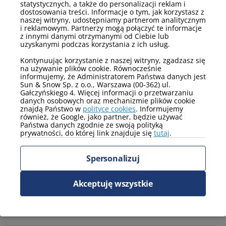
statystycznych, a także do personalizacji reklam i
Cisza nocna:
obowiązuje w godzinach 22:00–6:00
dostosowania treści. Informacje o tym, jak korzystasz z
naszej witryny, udostępniamy partnerom analitycznym
Orientacyjne odległości
i reklamowym. Partnerzy mogą połączyć te informacje
z innymi danymi otrzymanymi od Ciebie lub
uzyskanymi podczas korzystania z ich usług.
restauracja: 200 m
Kontynuując korzystanie z naszej witryny, zgadzasz się
stok/wyciąg narciarski: 3,4 km
na używanie plików cookie. Równocześnie
informujemy, że Administratorem Państwa danych jest
sklep: 200 m
Sun & Snow Sp. z o.o., Warszawa (00-362) ul.
apteka: 400 m
Gałczyńskiego 4. Więcej informacji o przetwarzaniu
danych osobowych oraz mechanizmie plików cookie
dworzec: 600 m
znajdą Państwo w
polityce cookies
. Informujemy
również, że Google, jako partner, będzie używać
Kolej linowa Czantoria: 3,4 km
Państwa danych zgodnie ze swoją polityką
prywatności, do której link znajduje się
tutaj
.
Pijalnia wód mineralnych: 2,7 km
Sokolarnia: 5,3 km
Spersonalizuj
Skocznia Adama Małysza: 1,4 km
Leśny kościół: 9 km
Akceptuję wszystkie
Dolina Białej Wisełki: 1,9 km
Jezioro Czerniańskie: 16 km