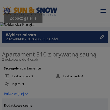
Zobacz galerię
Wybierz miasto
2026-08-08 - 2026-08-09
2 Gości
Apartament 310 z prywatną sauną
2 pokojowy, do 4 osób
Szczegóły apartamentu
Liczba pokoi:
2
Liczba osób:
4
Piętro:
3
Pokaż więcej
Dodatkowe cechy