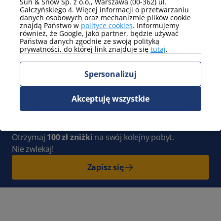
Sun & Snow Sp. z o.o., Warszawa (00-362) ul.
Pokaż więcej
Gałczyńskiego 4. Więcej informacji o przetwarzaniu
danych osobowych oraz mechanizmie plików cookie
znajdą Państwo w
polityce cookies
. Informujemy
Widok
również, że Google, jako partner, będzie używać
Państwa danych zgodnie ze swoją polityką
częściowy widok na góry
prywatności, do której link znajduje się
tutaj
.
Pokaż więcej
Spersonalizuj
Zapisz się do Newslettera
i bądź
Akceptuję wszystkie
z nami na bieżąco. Cała Polska pełna
nowych przygód czeka na Ciebie!
Otrzymaj
100 zł zniżki
na swój kolejny pobyt.
Nie zwlekaj!
Zapisz się