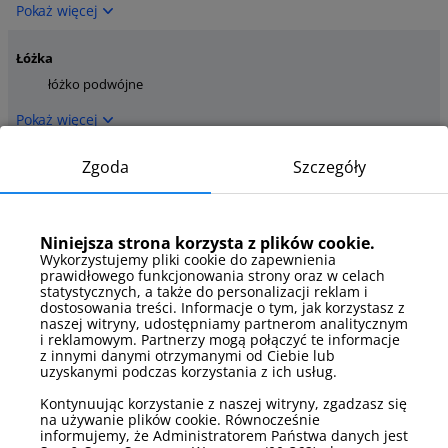
Pokaż więcej
Łóżka
łóżko podwójne
Pokaż więcej
Zgoda
Szczegóły
Łóżka - szczegóły
rozkładana sofa
łóżko małżeńskie
dwuosobowa
Niniejsza strona korzysta z plików cookie.
Pokaż więcej
Wykorzystujemy pliki cookie do zapewnienia
prawidłowego funkcjonowania strony oraz w celach
Media
statystycznych, a także do personalizacji reklam i
dostosowania treści. Informacje o tym, jak korzystasz z
telewizor
naszej witryny, udostępniamy partnerom analitycznym
i reklamowym. Partnerzy mogą połączyć te informacje
Pokaż więcej
z innymi danymi otrzymanymi od Ciebie lub
uzyskanymi podczas korzystania z ich usług.
Parking
Kontynuując korzystanie z naszej witryny, zgadzasz się
na używanie plików cookie. Równocześnie
parking zewnętrzny
informujemy, że Administratorem Państwa danych jest