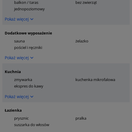
balkon / taras
bez zwierząt
jednopoziomowy
Pokaż więcej
Dodatkowe wyposażenie
sauna
żelazko
pościel i ręczniki
Pokaż więcej
Kuchnia
zmywarka
kuchenka mikrofalowa
ekspres do kawy
Pokaż więcej
Łazienka
prysznic
pralka
suszarka do włosów