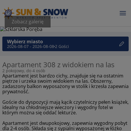
Zobacz galerię
Wybierz miasto
2026-08-07 - 2026-08-08
2 Gości
Apartament 308 z widokiem na las
2 pokojowy, do 4 osób
Apartament jest bardzo cichy, znajduje się na ostatnim
piętrze i urzeka swoim widokiem na las. Obszerny,
zadaszony balkon wyposażony w stolik i krzesła zapewnia
prywatność.
Goście do dyspozycji mają kącik czytelniczy pełen książek,
idealny na chłodniejsze wieczory i wygodny fotel w
którym można się oddać lekturze.
Apartament jest dwupokojowy, zapewnia wygodny pobyt
dla 2-4 osób. Składa się z sypialni wyposażonej w łóżko