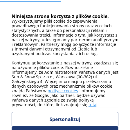
Łazienka
prysznic
pralka
suszarka do włosów
Niniejsza strona korzysta z plików cookie.
Wykorzystujemy pliki cookie do zapewnienia
Pokaż więcej
prawidłowego funkcjonowania strony oraz w celach
statystycznych, a także do personalizacji reklam i
dostosowania treści. Informacje o tym, jak korzystasz z
Łóżka
naszej witryny, udostępniamy partnerom analitycznym
i reklamowym. Partnerzy mogą połączyć te informacje
łóżko podwójne
z innymi danymi otrzymanymi od Ciebie lub
uzyskanymi podczas korzystania z ich usług.
Pokaż więcej
Kontynuując korzystanie z naszej witryny, zgadzasz się
na używanie plików cookie. Równocześnie
Łóżka - szczegóły
informujemy, że Administratorem Państwa danych jest
Sun & Snow Sp. z o.o., Warszawa (00-362) ul.
rozkładana sofa
łóżko małżeńskie
Gałczyńskiego 4. Więcej informacji o przetwarzaniu
dwuosobowa
danych osobowych oraz mechanizmie plików cookie
znajdą Państwo w
polityce cookies
. Informujemy
Pokaż więcej
również, że Google, jako partner, będzie używać
Państwa danych zgodnie ze swoją polityką
prywatności, do której link znajduje się
tutaj
.
Media
telewizor
internet
Spersonalizuj
Pokaż więcej