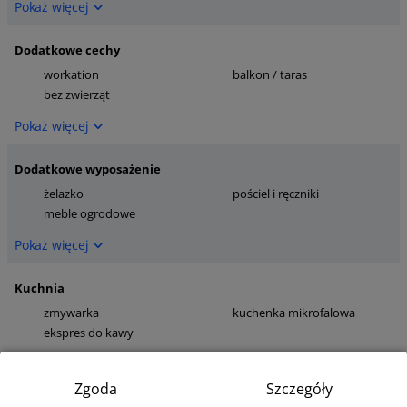
Pokaż więcej
Dodatkowe cechy
workation
balkon / taras
bez zwierząt
Pokaż więcej
Dodatkowe wyposażenie
żelazko
pościel i ręczniki
meble ogrodowe
Pokaż więcej
Kuchnia
zmywarka
kuchenka mikrofalowa
ekspres do kawy
Pokaż więcej
Zgoda
Szczegóły