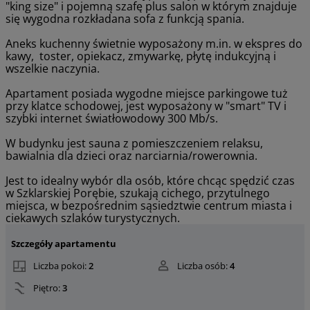
"king size" i pojemną szafę plus salon w którym znajduje
się wygodna rozkładana sofa z funkcją spania.
Aneks kuchenny świetnie wyposażony m.in. w ekspres do
kawy, toster, opiekacz, zmywarkę, płytę indukcyjną i
wszelkie naczynia.
Apartament posiada wygodne miejsce parkingowe tuż
przy klatce schodowej, jest wyposażony w "smart" TV i
szybki internet światłowodowy 300 Mb/s.
W budynku jest sauna z pomieszczeniem relaksu,
bawialnia dla dzieci oraz narciarnia/rowerownia.
Jest to idealny wybór dla osób, które chcąc spędzić czas
w Szklarskiej Porębie, szukają cichego, przytulnego
miejsca, w bezpośrednim sąsiedztwie centrum miasta i
ciekawych szlaków turystycznych.
Szczegóły apartamentu
Liczba pokoi:
2
Liczba osób:
4
Piętro:
3