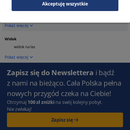
Akceptuję wszystkie
Parking
parking zewnętrzny
Pokaż więcej
Widok
widok na las
Pokaż więcej
Zapisz się do Newslettera
i bądź
z nami na bieżąco. Cała Polska pełna
nowych przygód czeka na Ciebie!
Otrzymaj
100 zł zniżki
na swój kolejny pobyt.
Nie zwlekaj!
Zapisz się