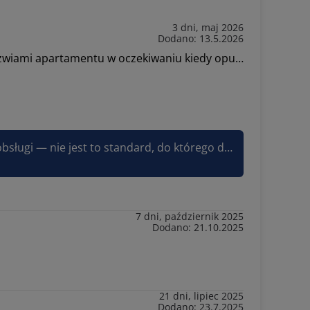
3 dni, maj 2026
Dodano: 13.5.2026
Bardzo nie miła Pani w obsłudze telefonicznej, od rana w dniu wyjazdu podstawione wiadro i worki pod drzwiami apartamentu w oczekiwaniu kiedy opuścimy apartament. Niestety nie polecam obsługi w Świnoujściu.
Dziękujemy za opinię. Bardzo nam przykro z powodu opisanej sytuacji i nieodpowiedniego zachowania obsługi — nie jest to standard, do którego dążymy. Sprawa zostanie przekazana do wyjaśnienia, aby uniknąć takich sytuacji w przyszłości. Pozdrawiam, Joanna Sun&Snow
7 dni, październik 2025
Dodano: 21.10.2025
21 dni, lipiec 2025
Dodano: 23.7.2025