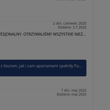
2 dni, czerwiec 2025
Dodano: 3.7.2025
REZERWACJA APARTAMENTU ZAJĘŁA DOSŁOWNE CHWILĘ. KONTAKT Z OBSŁUGĄ BIURA BARDZO MIŁY I PROFESJONALNY. OTRZYMALIŚMY WSZYSTKIE NIEZBĘDNE INFORMACJE. APARTAMENT PRZEŚLICZNY I WPEŁNI WYPOSAŻONY. DUŻYM ATUTEM APARTAMENTU JEST PRZESTRONY BALKON ORAZ DUŻA JASNA SYPIALNIA. DO PLAŻY I CENTRUM MIASTA NAPRAWDĘ BLISKO , DOSŁOWNIE KILKA MINUT SPACEREM. POBYT BYŁ BARDZO UDANY I NAPEWNO SKORZYSTAMY Z PONOWNEGO PRZYJAZDU.
Bardzo dziękujemy za tak szczegółową i pozytywną opinię! Cieszymy się, że zarówno rezerwacja, kontakt z biurem, jak i sam apartament spełniły Państwa oczekiwania. To dla nas ogromna satysfakcja. Miło nam też, że docenili Państwo lokalizację i wyposażenie apartamentu. Zapraszamy ponownie - będzie nam bardzo miło Państwa gościć!
7 dni, maj 2025
Dodano: maj 2025