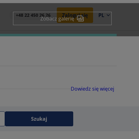
Zaloguj się
PL
+48 22 450 26 26
Zobacz galerię
Dowiedz się więcej
Szukaj