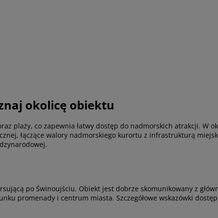
znaj okolicę obiektu
az plaży, co zapewnia łatwy dostęp do nadmorskich atrakcji. W oko
tycznej, łączące walory nadmorskiego kurortu z infrastrukturą miejs
ędzynarodowej.
kursującą po Świnoujściu. Obiekt jest dobrze skomunikowany z głó
unku promenady i centrum miasta. Szczegółowe wskazówki dostępn