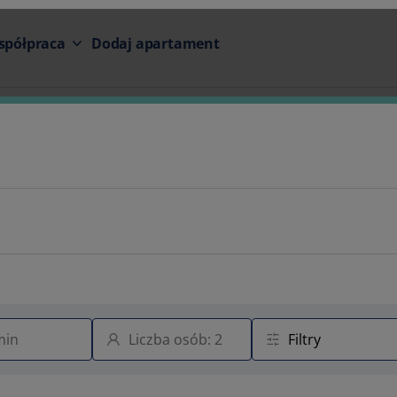
spółpraca
Dodaj apartament