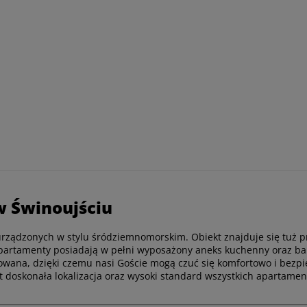
w Świnoujściu
rządzonych w stylu śródziemnomorskim. Obiekt znajduje się tuż p
e apartamenty posiadają w pełni wyposażony aneks kuchenny oraz ba
orowana, dzięki czemu nasi Goście mogą czuć się komfortowo i bezp
t doskonała lokalizacja oraz wysoki standard wszystkich apartame