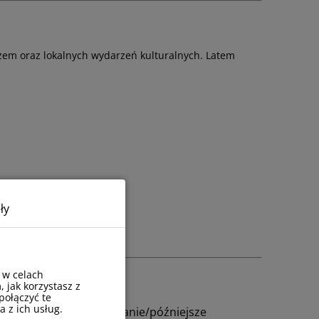
zem oraz lokalnych wydarzeń kulturalnych. Latem
ły
 w celach
, jak korzystasz z
połączyć te
 z ich usług.
Wcześniejsze zameldowanie/późniejsze