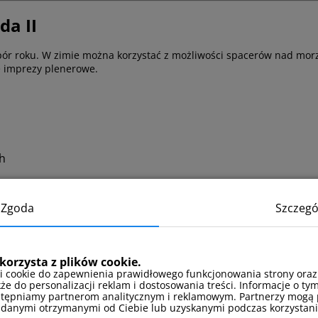
a II
pór roku. W zimie można korzystać z możliwości spacerów nad mor
ne imprezy plenerowe.
ch
Zgoda
Szczegó
ch
stiwalach
korzysta z plików cookie.
i cookie do zapewnienia prawidłowego funkcjonowania strony oraz
kże do personalizacji reklam i dostosowania treści. Informacje o tym
stępniamy partnerom analitycznym i reklamowym. Partnerzy mogą 
 danymi otrzymanymi od Ciebie lub uzyskanymi podczas korzystania
anie od godziny 16:00, Wymeldowanie do godziny 11:00. 