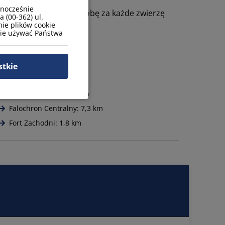
wnocześnie
wierzęcia to 40zł za dobę za każde zwierzę
 (00-362) ul.
ie plików cookie
zie używać Państwa
restauracja: 100 m
stkie
dworzec polski: 2,3 km
Latarnia morska: 7,3 km
Falochron Centralny: 7,3 km
Fort Zachodni: 1,8 km