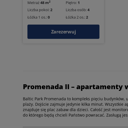
2
Metraż
48 m
Piętro:
1
Liczba pokoi:
2
Liczba osób:
4
Łóżka 1 os.:
0
Łóżka 2 os.:
2
Zarezerwuj
Promenada II – apartamenty 
Baltic Park Promenada to kompleks pięciu budynków, u
plaży. Dojście zajmuje jedynie kilka minut. Wszystki
znajduje się plac zabaw dla dzieci. Całość jest monit
do którego będą chcieli Państwo powracać. Zasługą jes