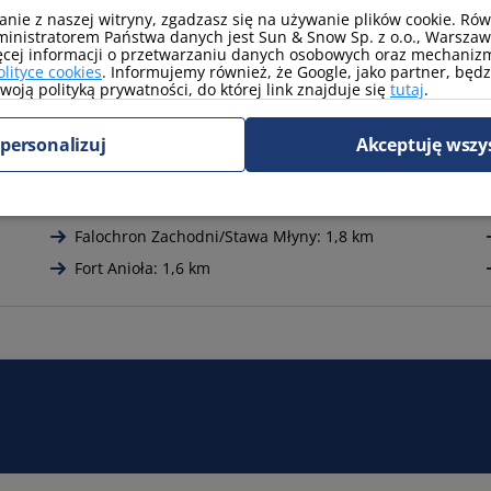
 w biurze lokalnym.
anie z naszej witryny, zgadzasz się na używanie plików cookie. Ró
amentach (wymagany kontakt telefoniczny) - Koszt pobytu z
inistratorem Państwa danych jest Sun & Snow Sp. z o.o., Warszawa
0–6:00
ęcej informacji o przetwarzaniu danych osobowych oraz mechanizm
olityce cookies
. Informujemy również, że Google, jako partner, będ
oją polityką prywatności, do której link znajduje się
tutaj
.
plaża dla psów: 1,7 km
personalizuj
Akceptuję wszy
apteka: 450 m
Promenada: 150 m
Falochron Zachodni/Stawa Młyny: 1,8 km
Fort Anioła: 1,6 km