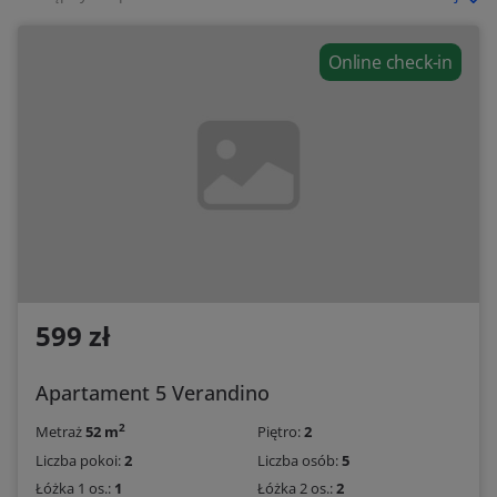
Online check-in
599 zł
Apartament 5 Verandino
2
Metraż
52 m
Piętro:
2
Liczba pokoi:
2
Liczba osób:
5
Łóżka 1 os.:
1
Łóżka 2 os.:
2