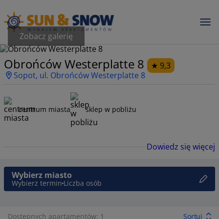
Zobacz galerię
Obrońców Westerplatte 8
9,3
Sopot, ul. Obrońców Westerplatte 8
centrum miasta
sklep w pobliżu
Dowiedz się więcej
Wybierz miasto
Wybierz termin
Liczba osób
Dostępnych apartamentów: 1
Sortuj