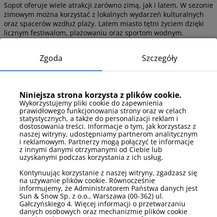
Sopot oferuje wiele atrakcji zarówno zimą, jak i latem. W sezonie
zimowym można korzystać z lokalnych wydarzeń kulturalnych
oraz spacerów wzdłuż plaży. Latem miasto tętni życiem dzięki
licznym festiwalom, plażowaniu oraz sportom wodnym.
Co warto zrobić w Sopocie zimą?
Zgoda
Szczegóły
Spacer po plaży i molo
Zwiedzanie muzeów i galerii sztuki
Uczestnictwo w lokalnych wydarzeniach
Niniejsza strona korzysta z plików cookie.
kulturalnych
Wykorzystujemy pliki cookie do zapewnienia
prawidłowego funkcjonowania strony oraz w celach
statystycznych, a także do personalizacji reklam i
Co warto zrobić w Sopocie latem?
dostosowania treści. Informacje o tym, jak korzystasz z
naszej witryny, udostępniamy partnerom analitycznym
Relaks na plaży i kąpiele morskie
i reklamowym. Partnerzy mogą połączyć te informacje
Wypożyczenie rowerów i korzystanie ze ścieżek
z innymi danymi otrzymanymi od Ciebie lub
rowerowych
uzyskanymi podczas korzystania z ich usług.
Uczestnictwo w festiwalach i koncertach
Kontynuując korzystanie z naszej witryny, zgadzasz się
plenerowych
na używanie plików cookie. Równocześnie
informujemy, że Administratorem Państwa danych jest
Sun & Snow Sp. z o.o., Warszawa (00-362) ul.
Zasady panujące w obiekcie
Gałczyńskiego 4. Więcej informacji o przetwarzaniu
danych osobowych oraz mechanizmie plików cookie