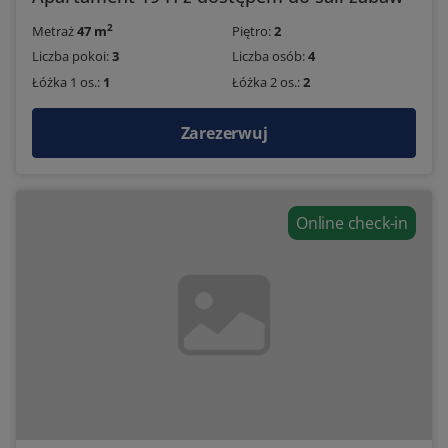
2
Metraż
47 m
Piętro:
2
Liczba pokoi:
3
Liczba osób:
4
Łóżka 1 os.:
1
Łóżka 2 os.:
2
Zarezerwuj
Online check-in