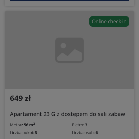
Online check-in
649 zł
Apartament 23 G z dostępem do sali zabaw
2
Metraż
56 m
Piętro:
3
Liczba pokoi:
3
Liczba osób:
6