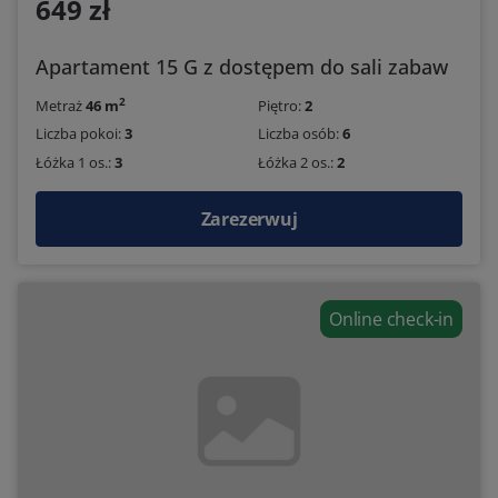
649 zł
Apartament 15 G z dostępem do sali zabaw
2
Metraż
46 m
Piętro:
2
Liczba pokoi:
3
Liczba osób:
6
Łóżka 1 os.:
3
Łóżka 2 os.:
2
Zarezerwuj
Online check-in