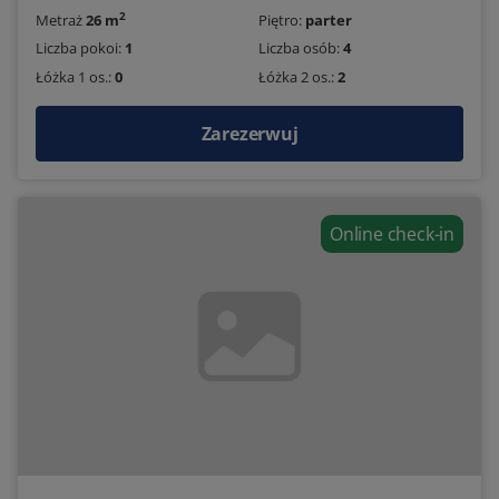
2
Metraż
26 m
Piętro:
parter
Liczba pokoi:
1
Liczba osób:
4
Łóżka 1 os.:
0
Łóżka 2 os.:
2
Zarezerwuj
Online check-in