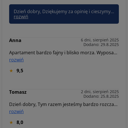
Dzień dobry, Dziękujemy za opinię i cieszymy się, że mimo wszystko pobyt był udany. Przepraszamy za niedogodność związaną z brakiem karty dostępu do sali zabaw – rozumiemy, jak ważne są zgodność oferty z rzeczywistością oraz dostęp do udogodnień, zwłaszcza dla rodzin z dziećmi. Pozdrawiam, Joanna Sun&Snow
rozwiń
Anna
6 dni, sierpień 2025
Dodano: 29.8.2025
Apartament bardzo fajny i blisko morza. Wyposażony bardzo dobrze. Ogródek daje dodatkową przestrzeń, + za moskitiery. Całość oceniam bardzo dobrze Niestety podobnie jak poprzednim razem ( nikt nie wyciągnął wniosków) zabrakło kostek do zmywarki i papieru toaletowego. Wydzielony przydział starczył by na 3-4 dni a nie 6-7.
rozwiń
9,5
Tomasz
2 dni, sierpień 2025
Dodano: 25.8.2025
Dzień dobry, Tym razem jesteśmy bardzo rozczarowani apartamentem. Trawa na ogródku nie skoszona, brak pilota do bramy wjazdowej, sofa w salonie rozwalona, brudno pleśń na silikonie w łazience , wentylacja zabrudzona, ogólnie apartament wymaga odświeżenia. Nie polecam tego apartamenty za takie pieniądze. Pozdrawiam serdecznie Tomasz Szlachetka
rozwiń
8,0