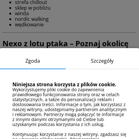
strefa chillout
sklep w pobliżu
winda
nordic walking
wędkowanie
Nexo z lotu ptaka – Poznaj okolicę
obiektu
Zgoda
Szczegóły
Obiekt znajduje się blisko morza i zielonych terenów, co sprzyja
wypoczynkowi. W okolicy są ścieżki rowerowe, nadmorski park
oraz Zatoka Pucka. W Pucku można korzystać z lokalnych
punktów gastronomicznych oraz spacerować w spokojnej
Niniejsza strona korzysta z plików cookie.
atmosferze nadmorskiego miasta.
Wykorzystujemy pliki cookie do zapewnienia
prawidłowego funkcjonowania strony oraz w celach
statystycznych, a także do personalizacji reklam i
Dojazd do obiektu
dostosowania treści. Informacje o tym, jak korzystasz z
naszej witryny, udostępniamy partnerom analitycznym
i reklamowym. Partnerzy mogą połączyć te informacje
Do obiektu najłatwiej dojechać komunikacją miejską kursującą
z innymi danymi otrzymanymi od Ciebie lub
do centrum Pucka. Obiekt znajduje się w pobliżu głównych
uzyskanymi podczas korzystania z ich usług.
dróg, a parking publiczny jest dostępny przy budynku (brak
Kontynuując korzystanie z naszej witryny, zgadzasz się
możliwości rezerwacji miejsc). Lokalizacja jest dobrze