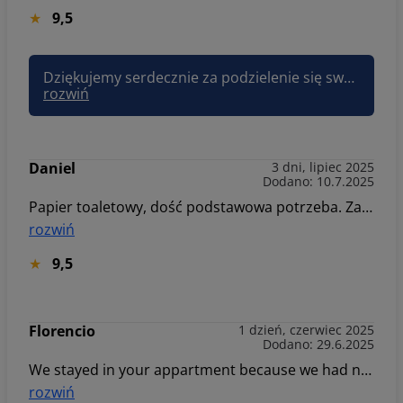
9,5
Dziękujemy serdecznie za podzielenie się swoją opinią i cennymi uwagami. Bardzo się cieszymy, że lokalizacja oraz przestronność apartamentu spełniły Państwa oczekiwania – to dla nas ogromna radość. Jednocześnie bardzo przepraszamy za niedogodności związane z czystością salonu oraz brakiem odkurzacza – już przekazaliśmy te uwagi naszemu zespołowi sprzątającemu, aby podobne sytuacje nie miały miejsca w przyszłości. Dziękujemy również za spostrzeżenia dotyczące sali zabaw – rozumiemy, jak ważne jest, aby najmłodsi goście również mieli zapewnione atrakcje dostosowane do ich wieku. Pracujemy nad ulepszeniem tej przestrzeni, by była bardziej przyjazna dla dzieci w różnym wieku. Cieszymy się, że mimo tych niedociągnięć rozważają Państwo ponowny pobyt – będzie nam bardzo miło gościć Państwa ponownie i zapewnić jeszcze lepsze warunki. Pozdrawiam, Joanna Sun&Snow
rozwiń
Daniel
3 dni, lipiec 2025
Dodano: 10.7.2025
Papier toaletowy, dość podstawowa potrzeba. Zauważyłem, że bez względu na ilość osób, zawsze są tylko 2/3 rolki. Dokonując rezerwacji byłem przekonany po zdjęciach, że mamy dostęp do placu zabaw oraz pogramy w bilard. Niestety okazało się, że jest to ulokowane w innym budynku... Wiem, że o odmętach opisu było to zawarte, ale zdjęcia były trochę mylące. Rezerwuje wyjazd wakacyjny, a nie podpisuje umowę kredytową, więc fajnie jakby było to bardziej czytelnie przedstawione. Możliwe, że wybralibyśmy inny apartament - w naszym był dostęp do sauny, z której nikt nie korzystał.
rozwiń
9,5
Florencio
1 dzień, czerwiec 2025
Dodano: 29.6.2025
We stayed in your appartment because we had no choice. We were double booked and you did not cancel this reservation. You are not honest since you cancelled our reservation thru booking twice claiming that our credit card was declined and rising the price by 200 euros each time….not honest at all. You did the same to our friends…And then you charged the card without any notification. We did not we had the booking. We had an awfull experience with this booking.
rozwiń