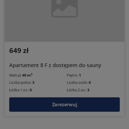
649 zł
Apartament 8 F z dostępem do sauny
2
Metraż
49 m
Piętro:
1
Liczba pokoi:
3
Liczba osób:
6
Łóżka 1 os.:
0
Łóżka 2 os.:
3
Zarezerwuj