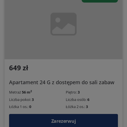
649 zł
Apartament 24 G z dostępem do sali zabaw
2
Metraż
56 m
Piętro:
3
Liczba pokoi:
3
Liczba osób:
6
Łóżka 1 os.:
0
Łóżka 2 os.:
3
Zarezerwuj