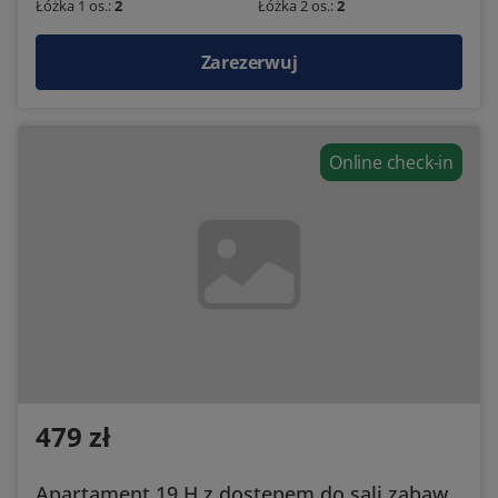
Łóżka 1 os.:
2
Łóżka 2 os.:
2
Zarezerwuj
Online check-in
479 zł
Apartament 19 H z dostępem do sali zabaw