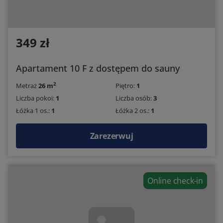
349 zł
Apartament 10 F z dostępem do sauny
2
Metraż
26 m
Piętro:
1
Liczba pokoi:
1
Liczba osób:
3
Łóżka 1 os.:
1
Łóżka 2 os.:
1
Zarezerwuj
Online check-in