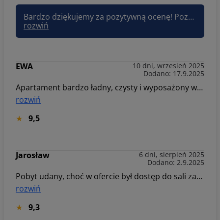
Bardzo dziękujemy za pozytywną ocenę! Pozdrawiam, Joanna Sun&Snow
rozwiń
EWA
10 dni, wrzesień 2025
Dodano: 17.9.2025
Apartament bardzo ładny, czysty i wyposażony we wszystkie potrzebne sprzęty. Lokalizacja bardzo dobra, wszędzie blisko. Apartament znajduje się w budynku wielopiętrowym na zamkniętym osiedlu. Z minusów: mieszkania są bardzo blisko siebie z cienkimi ścianami, które nie zapewniają ciszy i prywatności. Nie ma gwarancji kto będzie mieszkał obok i jak będzie się zachowywać. Brak całodobowego kontaktu z personelem Sun & Snow.
rozwiń
9,5
Jarosław
6 dni, sierpień 2025
Dodano: 2.9.2025
Pobyt udany, choć w ofercie był dostęp do sali zabaw a na miejscu okazało się, że brak jest karty dostępu.
rozwiń
9,3