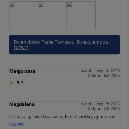
Dzień dobry Panie Tomaszu, Dziękujemy za podzielenie się swoją opinią – bardzo nam przykro, że tym razem pobyt nie spełnił Pańskich oczekiwań. Przepraszamy za niedogodności, które Pan napotkał – brak pilota, stan sofy, czystość łazienki oraz niekoszona trawa to kwestie, które nie powinny mieć miejsca. Pańska opinia została już przekazana do odpowiednich działów, abyśmy mogli jak najszybciej podjąć działania naprawcze i zadbać o standard, który nasi Goście słusznie oczekują. Doceniamy, że mimo rozczarowania zdecydował się Pan nas poinformować – każda uwaga jest dla nas bardzo cenna i pomaga nam się rozwijać. Mamy nadzieję, że w przyszłości będziemy mieli okazję pokazać, że potrafimy zadbać o komfort naszych Gości na najwyższym poziomie. Pozdrawiam, Joanna Sun&Snow
rozwiń
Małgorzata
4 dni, sierpień 2025
Dodano: 6.8.2025
9,7
Magdalena
4 dni, sierpień 2025
Dodano: 4.8.2025
Lokalizacja świetna, wszędzie bliziutko, apartament bardzo przestronny i ogólnie wszystko na swoim miejscu, jedyny minus był taki że w salonie przy suficie wszędzie wisiały pajęczyny wraz z pająkami. Przydał by się też odkurzacz bo po plażowaniu trzeba było zamiatać chyba z 10 razy, a przy małych dzieciach człowiek nie nadąża. Specjalnie wybraliśmy też apartament z dostępem do sali zabaw, którą niestety oceniamy na duży minus, ponieważ poza bilardem i piłkarzykami, którymi mogą się zająć starsze dzieci to dla maluchów nie było nic. Dzieci niestety niezadowolone. Jeżeli będzie okazja to z pewnością wrócimy. Pozdrawiam
rozwiń