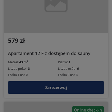
579 zł
Apartament 12 F z dostępem do sauny
2
Metraż
43 m
Piętro:
1
Liczba pokoi:
3
Liczba osób:
6
Łóżka 1 os.:
0
Łóżka 2 os.:
3
Zarezerwuj
Online check-in