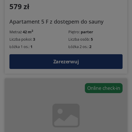
579 zł
Apartament 5 F z dostępem do sauny
2
Metraż
42 m
Piętro:
parter
Liczba pokoi:
3
Liczba osób:
5
Łóżka 1 os.:
1
Łóżka 2 os.:
2
Zarezerwuj
Online check-in