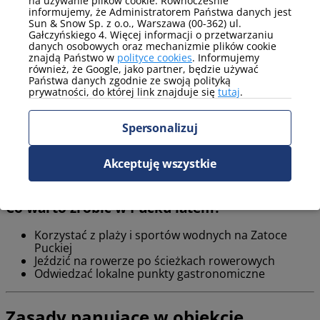
na używanie plików cookie. Równocześnie
skomunikowana z resztą miasta.
informujemy, że Administratorem Państwa danych jest
Sun & Snow Sp. z o.o., Warszawa (00-362) ul.
Gałczyńskiego 4. Więcej informacji o przetwarzaniu
danych osobowych oraz mechanizmie plików cookie
Sezonowe atrakcje w Nexo
znajdą Państwo w
polityce cookies
. Informujemy
również, że Google, jako partner, będzie używać
Państwa danych zgodnie ze swoją polityką
W Pucku dostępne są atrakcje zarówno zimowe, jak i letnie,
prywatności, do której link znajduje się
tutaj
.
które urozmaicają pobyt w mieście. Warto zaplanować czas na
aktywności dostosowane do pory roku.
Spersonalizuj
Co warto zrobić w Pucku zimą?
Akceptuję wszystkie
Spacerować po nadmorskich terenach i parkach
Co warto zrobić w Pucku latem?
Korzystać z plaży i sportów wodnych na Zatoce
Puckiej
Jeździć na rowerze po ścieżkach rowerowych
Odwiedzać lokalne punkty gastronomiczne
Zasady panujące w obiekcie