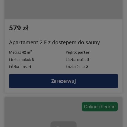
579 zł
Apartament 2 E z dostępem do sauny
2
Metraż
42 m
Piętro:
parter
Liczba pokoi:
3
Liczba osób:
5
Łóżka 1 os.:
1
Łóżka 2 os.:
2
Zarezerwuj
Online check-in