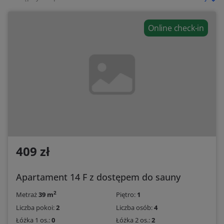
Online check-in
409 zł
Apartament 14 F z dostępem do sauny
2
Metraż
39 m
Piętro:
1
Liczba pokoi:
2
Liczba osób:
4
Łóżka 1 os.:
0
Łóżka 2 os.:
2