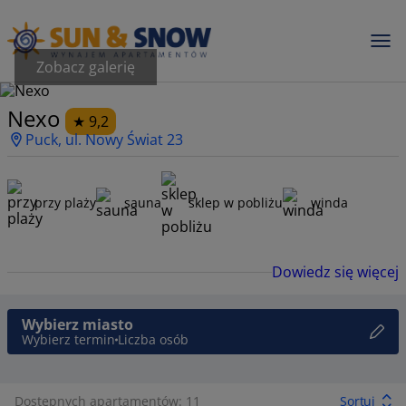
Zobacz galerię
Nexo
9,2
Puck, ul. Nowy Świat 23
przy plaży
sauna
sklep w pobliżu
winda
Dowiedz się więcej
Wybierz miasto
Wybierz termin
Liczba osób
Dostępnych apartamentów: 11
Sortuj