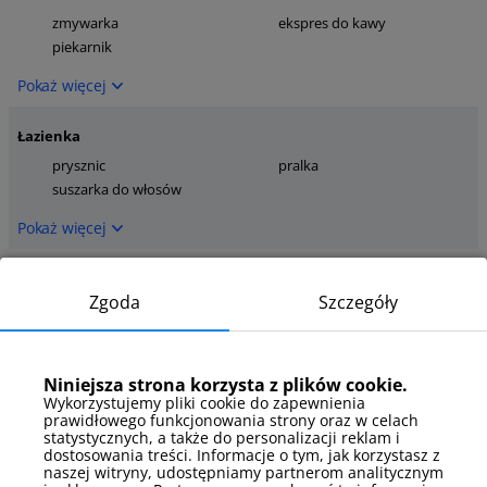
zmywarka
ekspres do kawy
piekarnik
Pokaż więcej
Łazienka
prysznic
pralka
suszarka do włosów
Pokaż więcej
Łóżka
Zgoda
Szczegóły
łóżko pojedyncze
łóżko podwójne
Pokaż więcej
Niniejsza strona korzysta z plików cookie.
Łóżka - szczegóły
Wykorzystujemy pliki cookie do zapewnienia
prawidłowego funkcjonowania strony oraz w celach
rozkładana sofa
łóżko małżeńskie
statystycznych, a także do personalizacji reklam i
dwuosobowa
dostosowania treści. Informacje o tym, jak korzystasz z
łóżko pojedyncze
naszej witryny, udostępniamy partnerom analitycznym