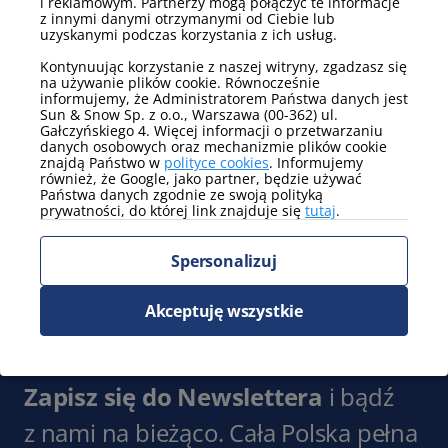
i reklamowym. Partnerzy mogą połączyć te informacje
Pokaż więcej
z innymi danymi otrzymanymi od Ciebie lub
uzyskanymi podczas korzystania z ich usług.
Media
Kontynuując korzystanie z naszej witryny, zgadzasz się
na używanie plików cookie. Równocześnie
telewizor
internet
informujemy, że Administratorem Państwa danych jest
Sun & Snow Sp. z o.o., Warszawa (00-362) ul.
Pokaż więcej
Gałczyńskiego 4. Więcej informacji o przetwarzaniu
danych osobowych oraz mechanizmie plików cookie
znajdą Państwo w
polityce cookies
. Informujemy
Parking
również, że Google, jako partner, będzie używać
Państwa danych zgodnie ze swoją polityką
parking zewnętrzny
prywatności, do której link znajduje się
tutaj
.
Pokaż więcej
Spersonalizuj
Widok
widok na jezioro
Akceptuję wszystkie
Pokaż więcej
Zapisz się do Newslettera
i bądź
z nami na bieżąco. Cała Polska pełna