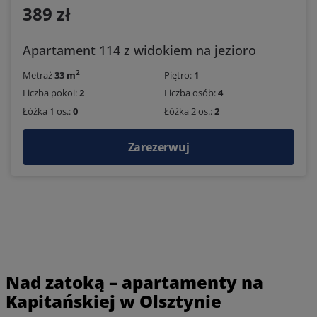
389 zł
Apartament 114 z widokiem na jezioro
2
Metraż
33 m
Piętro:
1
Liczba pokoi:
2
Liczba osób:
4
Łóżka 1 os.:
0
Łóżka 2 os.:
2
Zarezerwuj
Nad zatoką – apartamenty na
Kapitańskiej w Olsztynie