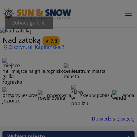
Zobacz galerię
Nad zatoką
7,8
Olsztyn, ul. Kapitańska 2
miejsce na grilla /ognisko
centrum miasta
przy jeziorze
rowerownia
sklep w pobliżu
winda
Dowiedz się więcej
Wybierz miasto