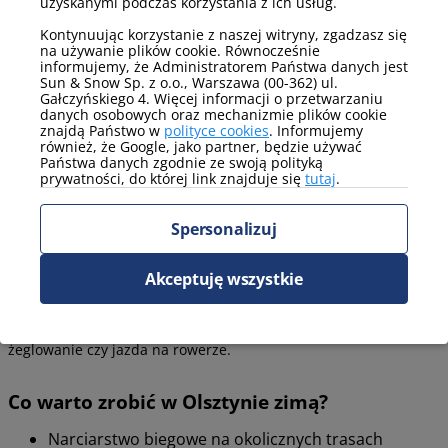
uzyskanymi podczas korzystania z ich usług.
Do obiektu można dojechać komunikacją miejską kursującą do
Kontynuując korzystanie z naszej witryny, zgadzasz się
rejonu jeziora Ukiel. Z centrum Olsztyna kursują autobusy, które
na używanie plików cookie. Równocześnie
zatrzymują się w pobliżu obiektu. Dla podróżujących
informujemy, że Administratorem Państwa danych jest
samochodem dostępne są lokalne drogi z wygodnym dojazdem
Sun & Snow Sp. z o.o., Warszawa (00-362) ul.
od głównych tras. Wskazówka: jadąc od centrum, należy
Gałczyńskiego 4. Więcej informacji o przetwarzaniu
danych osobowych oraz mechanizmie plików cookie
kierować się w stronę jeziora Ukiel i następnie na ulicę
znajdą Państwo w
polityce cookies
. Informujemy
Kapitańską.
również, że Google, jako partner, będzie używać
Państwa danych zgodnie ze swoją polityką
prywatności, do której link znajduje się
tutaj
.
Sezonowe atrakcje w Nad zatoką
Spersonalizuj
Olsztyn oferuje wiele atrakcji dostosowanych do różnych pór
roku. W zimie można korzystać z okolicznych tras do narciarstwa
Akceptuję wszystkie
biegowego i spacerów po zaśnieżonych terenach. Latem
natomiast miasto i okolice jeziora Ukiel zapraszają do
aktywności na świeżym powietrzu, takich jak pływanie,
żeglowanie czy jazda na rowerze.
Co warto zrobić w Olsztynie zimą?
Narciarstwo biegowe na okolicznych trasach