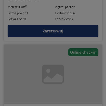
2
Metraż
33 m
Piętro:
parter
Liczba pokoi:
2
Liczba osób:
4
Łóżka 1 os.:
0
Łóżka 2 os.:
2
Zarezerwuj
Online check-in