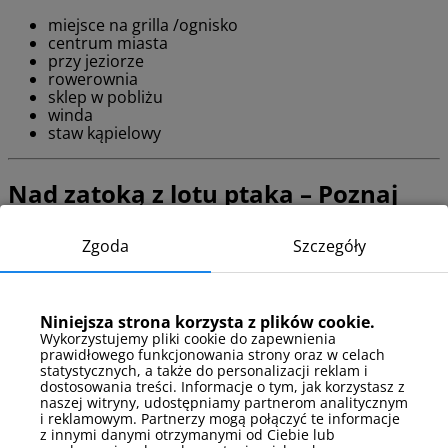
miejsce na grilla /ognisko
centrum miasta
przy jeziorze
rowerownia
sklep w pobliżu
winda
staw kąpielowy
Nad zatoką z lotu ptaka – Poznaj
okolicę obiektu
Zgoda
Szczegóły
Obiekt położony jest nad jeziorem Ukiel, otoczony zielenią i
ścieżkami spacerowymi oraz rowerowymi. W okolicy znajdują się
punkty widokowe i miejsca do obserwacji ptaków, co sprzyja
Niniejsza strona korzysta z plików cookie.
kontaktowi z naturą. Olsztyn to miasto z bogatą ofertą
Wykorzystujemy pliki cookie do zapewnienia
kulturalną i rekreacyjną, gdzie można zwiedzać muzea, parki
prawidłowego funkcjonowania strony oraz w celach
oraz korzystać z licznych tras rowerowych i spacerowych. To
statystycznych, a także do personalizacji reklam i
doskonałe miejsce zarówno na relaks, jak i aktywny wypoczynek.
dostosowania treści. Informacje o tym, jak korzystasz z
naszej witryny, udostępniamy partnerom analitycznym
i reklamowym. Partnerzy mogą połączyć te informacje
Dojazd do obiektu
z innymi danymi otrzymanymi od Ciebie lub