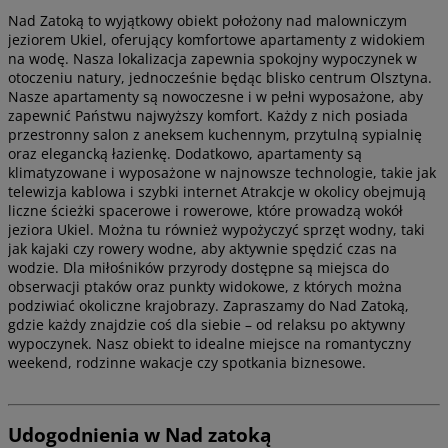
Nad Zatoką to wyjątkowy obiekt położony nad malowniczym
jeziorem Ukiel, oferujący komfortowe apartamenty z widokiem
na wodę. Nasza lokalizacja zapewnia spokojny wypoczynek w
otoczeniu natury, jednocześnie będąc blisko centrum Olsztyna.
Nasze apartamenty są nowoczesne i w pełni wyposażone, aby
zapewnić Państwu najwyższy komfort. Każdy z nich posiada
przestronny salon z aneksem kuchennym, przytulną sypialnię
oraz elegancką łazienkę. Dodatkowo, apartamenty są
klimatyzowane i wyposażone w najnowsze technologie, takie jak
telewizja kablowa i szybki internet Atrakcje w okolicy obejmują
liczne ścieżki spacerowe i rowerowe, które prowadzą wokół
jeziora Ukiel. Można tu również wypożyczyć sprzęt wodny, taki
jak kajaki czy rowery wodne, aby aktywnie spędzić czas na
wodzie. Dla miłośników przyrody dostępne są miejsca do
obserwacji ptaków oraz punkty widokowe, z których można
podziwiać okoliczne krajobrazy. Zapraszamy do Nad Zatoką,
gdzie każdy znajdzie coś dla siebie – od relaksu po aktywny
wypoczynek. Nasz obiekt to idealne miejsce na romantyczny
weekend, rodzinne wakacje czy spotkania biznesowe.
Udogodnienia w Nad zatoką