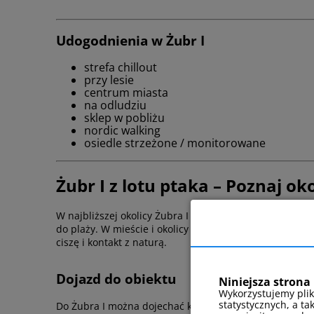
Udogodnienia w Żubr I
strefa chillout
przy lesie
centrum miasta
na odludziu
sklep w pobliżu
nordic walking
osiedle strzeżone / monitorowane
Żubr I z lotu ptaka – Poznaj ok
W najbliższej okolicy Żubra I znajduje się las oraz mo
do plaży. W mieście i okolicy można korzystać z różny
ciszę i kontakt z naturą.
Dojazd do obiektu
Niniejsza strona 
Wykorzystujemy plik
statystycznych, a ta
Do Żubra I można dojechać komunikacją miejską kursu