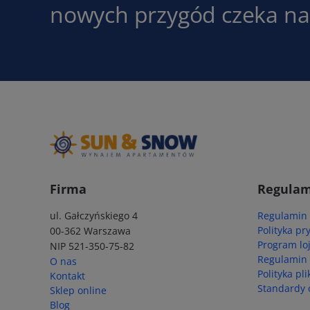
nowych przygód czeka na 
Firma
Regulam
ul. Gałczyńskiego 4
Regulamin
Polityka pr
00-362 Warszawa
Program lo
NIP 521-350-75-82
Regulamin
O nas
Polityka pl
Kontakt
Standardy 
Sklep online
Blog