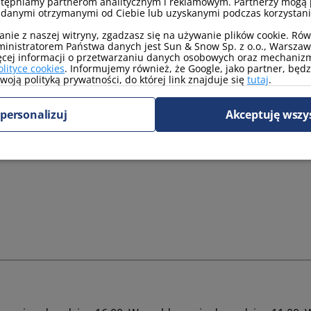
stępniamy partnerom analitycznym i reklamowym. Partnerzy mogą 
 danymi otrzymanymi od Ciebie lub uzyskanymi podczas korzystania
anie z naszej witryny, zgadzasz się na używanie plików cookie. Ró
inistratorem Państwa danych jest Sun & Snow Sp. z o.o., Warszawa
ęcej informacji o przetwarzaniu danych osobowych oraz mechanizm
olityce cookies
. Informujemy również, że Google, jako partner, będ
oją polityką prywatności, do której link znajduje się
tutaj
.
roku, umożliwiając aktywny wypoczynek zarówno latem, jak i zimą. 
personalizuj
Akceptuję wszy