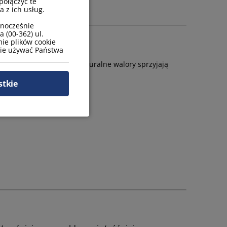
połączyć te
 z ich usług.
wnocześnie
 (00-362) ul.
ie plików cookie
zie używać Państwa
Sezonowe wydarzenia i naturalne walory sprzyjają
stkie