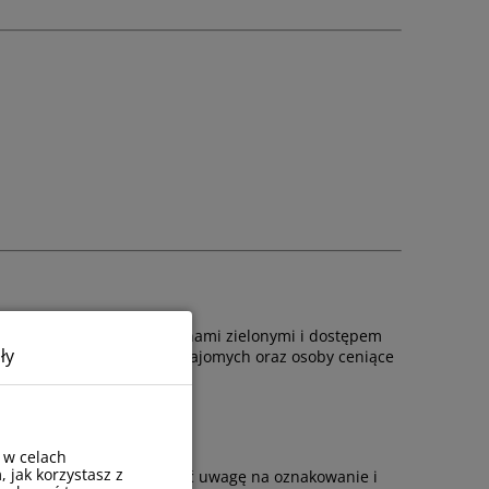
miejscowość z licznymi terenami zielonymi i dostępem
ły
ane przez rodziny, grupy znajomych oraz osoby ceniące
 w celach
, jak korzystasz z
dojazdowych. Warto zwrócić uwagę na oznakowanie i