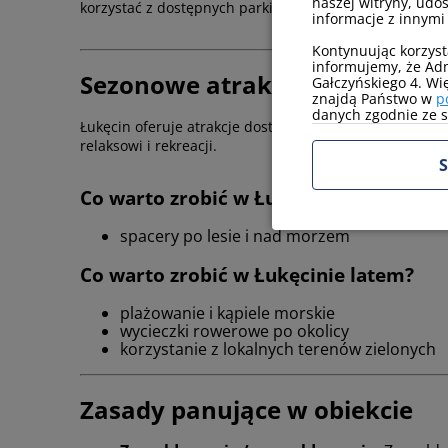
naszej witryny, udo
korzystać z dostępnych parkingów w pobliżu obiektu.
informacje z innymi
Kontynuując korzyst
informujemy, że Adm
Sezonowe atrakcje w Żubr I
Gałczyńskiego 4. Wi
znajdą Państwo w
p
danych zgodnie ze sw
Łukęcin oferuje atrakcje dostosowane do różnych pór 
relaksowi i rekreacji.
S
Co warto zrobić w Łukęcinie zimą?
spacery po lesie i nad morzem
Co warto zrobić w Łukęcinie latem?
plażowanie i kąpiele morskie
wycieczki rowerowe po okolicy
korzystanie z lokalnych terenów zielonych
Zasady panujące w obiekcie