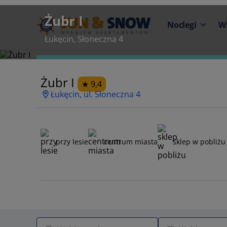
Żubr I
Noclegi
W
Łukęcin, Słoneczna 4
Żubr I
9,4
Łukęcin, ul. Słoneczna 4
przy lesie
centrum miasta
sklep w pobliżu