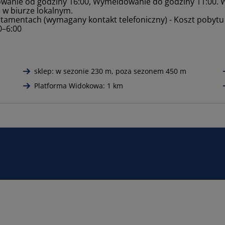
anie od godziny 16:00, Wymeldowanie do godziny 11:00. 
 w biurze lokalnym.
amentach (wymagany kontakt telefoniczny) - Koszt pobytu z
0–6:00
sklep: w sezonie 230 m, poza sezonem 450 m
Platforma Widokowa: 1 km