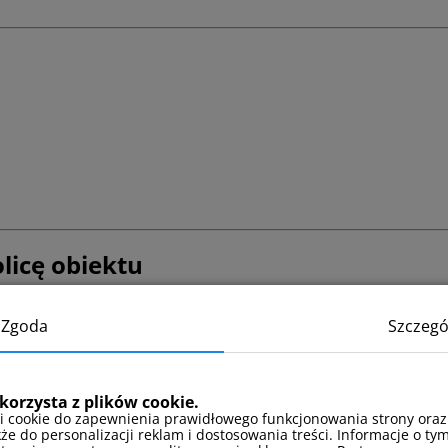
olicę obiektu
rze, co sprzyja wypoczynkowi na łonie natury. Łukęcin to spokojna 
Zgoda
Szczegó
ch atrakcji rekreacyjnych i spacerowych. To miejsce chętnie wybier
korzysta z plików cookie.
i cookie do zapewnienia prawidłowego funkcjonowania strony oraz
kże do personalizacji reklam i dostosowania treści. Informacje o tym
jącą do Łukęcina oraz samochodem, korzystając z lokalnych dróg 