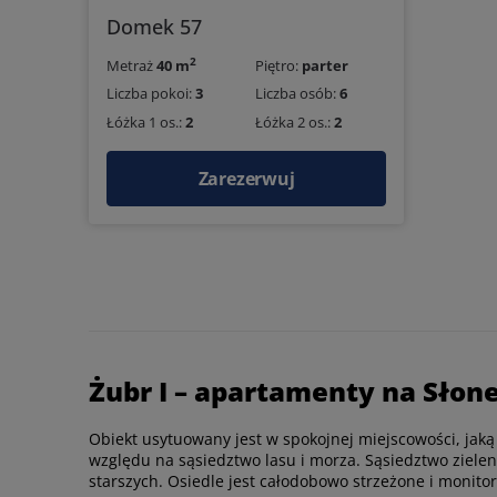
Domek 57
2
Metraż
40 m
Piętro:
parter
Liczba pokoi:
3
Liczba osób:
6
Łóżka 1 os.:
2
Łóżka 2 os.:
2
Zarezerwuj
Żubr I – apartamenty na Słon
Obiekt usytuowany jest w spokojnej miejscowości, jaką 
względu na sąsiedztwo lasu i morza. Sąsiedztwo zieleni
starszych. Osiedle jest całodobowo strzeżone i monito