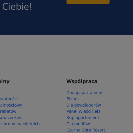
Ciebie!
iny
Współpraca
Dodaj apartament
ywatności
Biznes
jalnościowy
Dla deweloperów
 rabatów
Panel Właściciela
ików cookies
Kup apartament
ochrony małoletnich
Dla mediów
Czarna Góra Resort