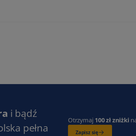
ra
i bądź
Otrzymaj
100 zł zniżki
n
olska pełna
Zapisz się