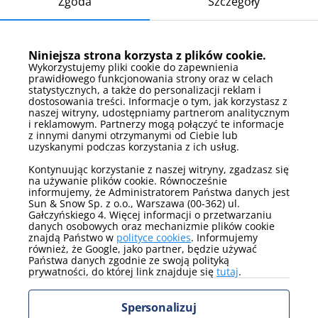
Zgoda
Szczegóły
Sezonowe atrakcje w Prywatnych
apartamentach w Sea Shell
Apartments
Niniejsza strona korzysta z plików cookie.
Wykorzystujemy pliki cookie do zapewnienia
prawidłowego funkcjonowania strony oraz w celach
Łukęcin oferuje atrakcje dostosowane do różnych pór roku. W
statystycznych, a także do personalizacji reklam i
sezonie letnim można korzystać z plaży, basenu oraz tras
dostosowania treści. Informacje o tym, jak korzystasz z
rowerowych, natomiast zimą dostępne są spokojne spacery i
naszej witryny, udostępniamy partnerom analitycznym
lokalne wydarzenia kulturalne.
i reklamowym. Partnerzy mogą połączyć te informacje
z innymi danymi otrzymanymi od Ciebie lub
uzyskanymi podczas korzystania z ich usług.
Co warto zrobić w Łukęcinie zimą?
Kontynuując korzystanie z naszej witryny, zgadzasz się
na używanie plików cookie. Równocześnie
Spacery po lesie i nad morzem
informujemy, że Administratorem Państwa danych jest
Zwiedzanie lokalnych muzeów i galerii
Sun & Snow Sp. z o.o., Warszawa (00-362) ul.
Udział w wydarzeniach kulturalnych
Gałczyńskiego 4. Więcej informacji o przetwarzaniu
danych osobowych oraz mechanizmie plików cookie
Co warto zrobić w Łukęcinie latem?
znajdą Państwo w
polityce cookies
. Informujemy
również, że Google, jako partner, będzie używać
Państwa danych zgodnie ze swoją polityką
Korzystanie z plaży i kąpieli morskich
prywatności, do której link znajduje się
tutaj
.
Jazda na rowerze po okolicznych trasach
Relaks przy basenie zewnętrznym
Spersonalizuj