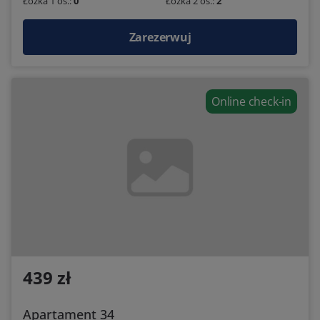
Łóżka 1 os.:
0
Łóżka 2 os.:
2
Zarezerwuj
Online check-in
439 zł
Apartament 34