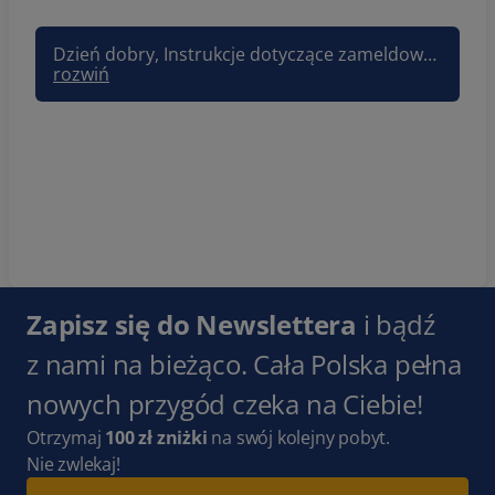
Dzień dobry, Instrukcje dotyczące zameldowania, opis dojazdu oraz podstawowe informacje potrzebne do zameldowania są wysyłane zazwyczaj 2 dni przed przyjazdem. W dniu przyjazdu, 15 minut przed zameldowaniem udostępniamy kody do wejścia, po uzupełnieniu wszystkich wymaganych formalności online(kaucja, umowa, opłata klimatyczna) Pozdrawiam, Joanna Sun&Snow
rozwiń
Zapisz się do Newslettera
i bądź
z nami na bieżąco. Cała Polska pełna
nowych przygód czeka na Ciebie!
Otrzymaj
100 zł zniżki
na swój kolejny pobyt.
Nie zwlekaj!