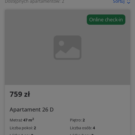
Dostępnych apartamentów: 2
Sortuj
Online check-in
759 zł
Apartament 26 D
2
Metraż
47 m
Piętro:
2
Liczba pokoi:
2
Liczba osób:
4