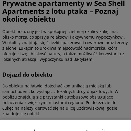
Prywatne apartamenty w Sea Shell
Apartments z lotu ptaka – Poznaj
okolicę obiektu
Obiekt położony jest w spokojnej, zielonej okolicy Łukęcina,
blisko morza, co sprzyja relaksowi i aktywnemu wypoczynkowi.
W okolicy znajdują się ścieżki spacerowe i rowerowe oraz tereny
zielone. Łukęcin to urokliwa miejscowość nadmorska, która
oferuje ciszę i bliskość natury, a także możliwość korzystania z
lokalnych atrakcji i wypoczynku nad Bałtykiem.
Dojazd do obiektu
Do obiektu najłatwiej dojechać komunikacją miejską lub
samochodem, korzystając z lokalnych dróg dojazdowych. W
pobliżu znajdują się przystanki autobusowe obsługujące
połączenia z większymi miastami regionu. Po dojeździe do
Łukęcina należy kierować się na ulicę Uzdrowiskową, gdzie
znajduje się obiekt.