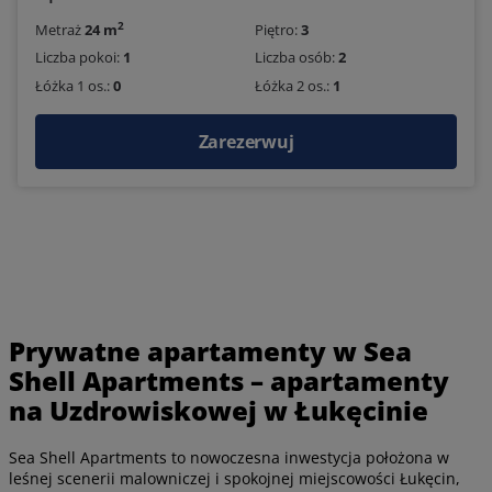
2
Metraż
24 m
Piętro:
3
Liczba pokoi:
1
Liczba osób:
2
Łóżka 1 os.:
0
Łóżka 2 os.:
1
Zarezerwuj
Prywatne apartamenty w Sea
Shell Apartments – apartamenty
na Uzdrowiskowej w Łukęcinie
Sea Shell Apartments to nowoczesna inwestycja położona w
leśnej scenerii malowniczej i spokojnej miejscowości Łukęcin,