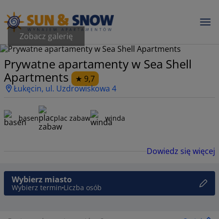
Zobacz galerię
Prywatne apartamenty w Sea Shell
Apartments
9,7
Łukęcin, ul. Uzdrowiskowa 4
basen
plac zabaw
winda
Dowiedz się więcej
Wybierz miasto
Wybierz termin
Liczba osób