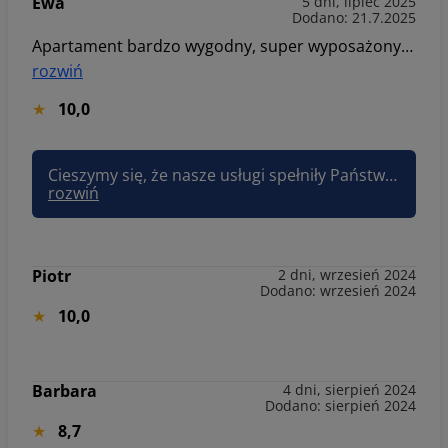
Ewa
5 dni, lipiec 2025
Dodano: 21.7.2025
Apartament bardzo wygodny, super wyposażony, bardzo czysty, w świetnej lokalizacji, na zewnątrz basen z czystą, podgrzewaną wodą, jestem mega zadowolona
rozwiń
10,0
Cieszymy się, że nasze usługi spełniły Państwa oczekiwania. Pięknie dziękujemy i pozdrawiamy serdecznie! Pozdrawiam, Asia Sun&Snow
rozwiń
Piotr
2 dni, wrzesień 2024
Dodano: wrzesień 2024
10,0
Barbara
4 dni, sierpień 2024
Dodano: sierpień 2024
8,7