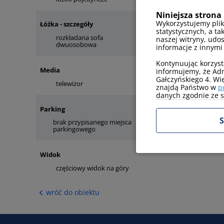
Niniejsza strona 
Wykorzystujemy plik
Łóżka - szczegóły
statystycznych, a ta
rozkładana sofa
naszej witryny, udo
dwuosobowa
informacje z innymi
Kontynuując korzyst
Media
informujemy, że Adm
Gałczyńskiego 4. Wi
telewizor
internet
znajdą Państwo w
p
danych zgodnie ze sw
Parking
S
brak przypisanego miejsca
parkingowego
Widok
częściowy widok na góry
wróć do obiektu