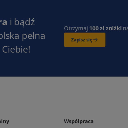
ra
i bądź
Otrzymaj
100 zł zniżki
n
olska pełna
Zapisz się
Ciebie!
iny
Współpraca