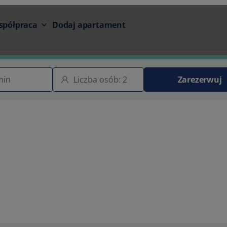
spółpraca
Dodaj apartament
Zarezerwuj