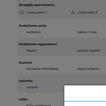
Szczegóły apartamentu
Liczba pokoi:
1
Liczba osób:
3
Dodatkowe cechy
workation
balkon / taras
Dodatkowe wyposażenie
żelazko
pościel i ręczniki
Kuchnia
kuchenka mikrofalowa
płyta kuchenna
Łazienka
prysznic
pralka
Łóżka
łóżko pojedyncze
łóżko podwójne