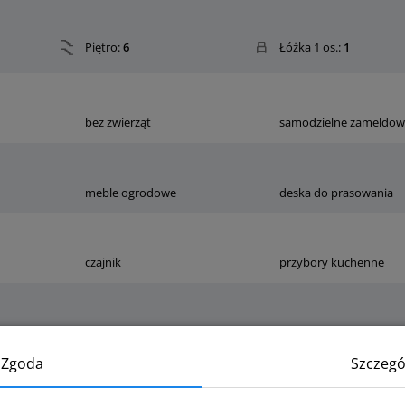
Piętro:
6
Łóżka 1 os.:
1
bez zwierząt
samodzielne zameldow
meble ogrodowe
deska do prasowania
czajnik
przybory kuchenne
suszarka do włosów
ręczniki
Zgoda
Szczegó