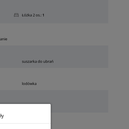
Łóżka 2 os.:
1
anie
suszarka do ubrań
lodówka
ły