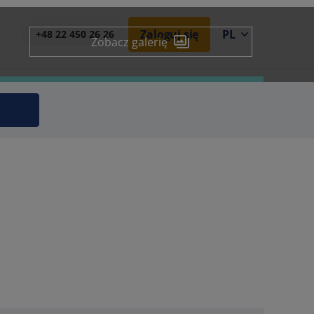
Zaloguj się
PL
+48 22 450 26 26
Zobacz galerię