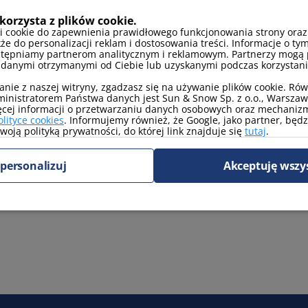
korzysta z plików cookie.
i cookie do zapewnienia prawidłowego funkcjonowania strony oraz
kże do personalizacji reklam i dostosowania treści. Informacje o tym
stępniamy partnerom analitycznym i reklamowym. Partnerzy mogą 
 danymi otrzymanymi od Ciebie lub uzyskanymi podczas korzystania
anie z naszej witryny, zgadzasz się na używanie plików cookie. Ró
inistratorem Państwa danych jest Sun & Snow Sp. z o.o., Warszawa
ęcej informacji o przetwarzaniu danych osobowych oraz mechanizm
TV kablowa/satelitarna
olityce cookies
. Informujemy również, że Google, jako partner, będ
oją polityką prywatności, do której link znajduje się
tutaj
.
personalizuj
Akceptuję wszy