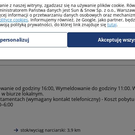
?
anie z naszej witryny, zgadzasz się na używanie plików cookie. Ró
inistratorem Państwa danych jest Sun & Snow Sp. z o.o., Warszawa
u Jaworzyna Krynicka
ęcej informacji o przetwarzaniu danych osobowych oraz mechanizm
olityce cookies
. Informujemy również, że Google, jako partner, będ
ych
oją polityką prywatności, do której link znajduje się
tutaj
.
m?
personalizuj
Akceptuję wszy
anie od godziny 16:00, Wymeldowanie do godziny 11:00. 
 w biurze lokalnym.
amentach (wymagany kontakt telefoniczny) - Koszt pobytu z
0–6:00
stok/wyciąg narciarski: 3,9 km