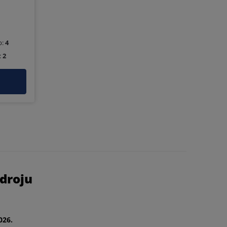
b:
4
:
2
droju
026.