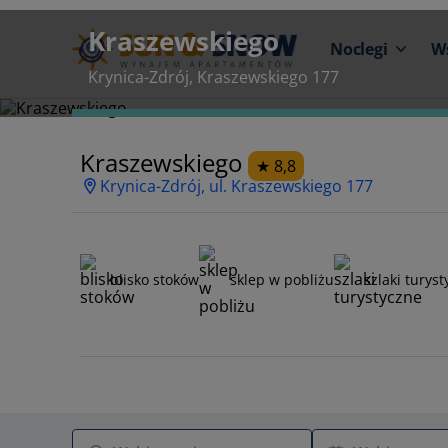
Kraszewskiego
Noclegi
W
Krynica-Zdrój, Kraszewskiego 177
Kraszewskiego
8,8
Krynica-Zdrój, ul. Kraszewskiego 177
blisko stoków
sklep w pobliżu
szlaki turys