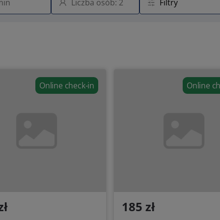
Online check-in
Online ch
zł
185 zł