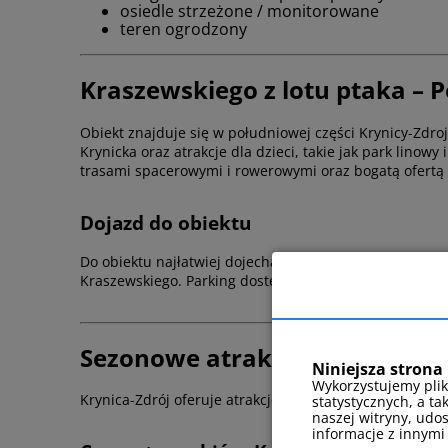
osiedle strzeżone / monitorowane
teren ogrodzony
Kraszewskiego z lotu ptaka – P
Obiekt znajduje się w południowej części Krynicy-Zdroj
Krynicka oraz atrakcje dla dzieci, takie jak park linow
trasami spacerowymi i rowerowymi oraz bogatą ofertą k
Dojazd do obiektu
Do obiektu najłatwiej dojechać komunikacją miejską k
Kraszewskiego. Parking dostępny jest przed budynkie
Sezonowe atrakcje w Kraszew
Niniejsza strona 
Wykorzystujemy plik
Krynica-Zdrój oferuje atrakcje zarówno zimą, jak i late
statystycznych, a ta
naszej witryny, udo
informacje z innymi