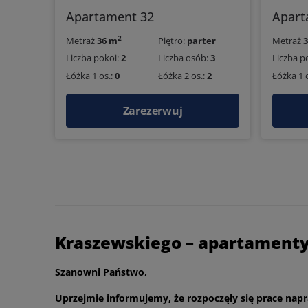
Apartament 32
Apart
2
Metraż
36 m
Piętro:
parter
Metraż
Liczba pokoi:
2
Liczba osób:
3
Liczba p
Łóżka 1 os.:
0
Łóżka 2 os.:
2
Łóżka 1 
Zarezerwuj
Kraszewskiego – apartamenty 
Szanowni Państwo,
Uprzejmie informujemy, że rozpoczęły się prace napr