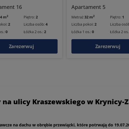
ament 16
Apartament 5
2
2
34 m
Piętro:
2
Metraż
32 m
Piętro:
1
okoi:
2
Liczba osób:
4
Liczba pokoi:
2
Liczba osó
os.:
0
Łóżka 2 os.:
2
Łóżka 1 os.:
0
Łóżka 2 os.
Zarezerwuj
Zarezerwuj
na ulicy Kraszewskiego w Krynicy-Z
awcze na dachu w obrębie przewiązki, które potrwają do 19.07.2