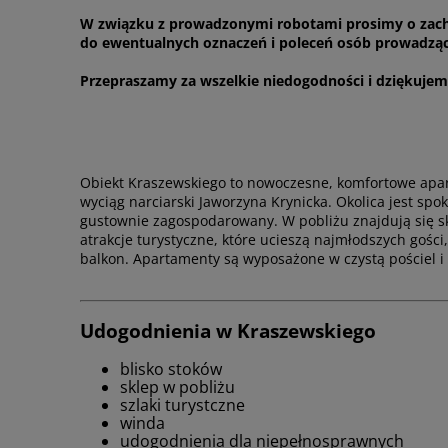
W związku z prowadzonymi robotami prosimy o zacho
do ewentualnych oznaczeń i poleceń osób prowadząc
Przepraszamy za wszelkie niedogodności i dziękuje
Obiekt Kraszewskiego to nowoczesne, komfortowe aparta
wyciąg narciarski Jaworzyna Krynicka. Okolica jest spo
gustownie zagospodarowany. W pobliżu znajdują się skl
atrakcje turystyczne, które ucieszą najmłodszych gośc
balkon. Apartamenty są wyposażone w czystą pościel 
Udogodnienia w Kraszewskiego
blisko stoków
sklep w pobliżu
szlaki turystczne
winda
udogodnienia dla niepełnosprawnych