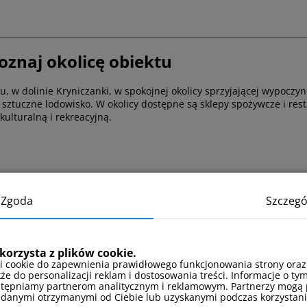
oznaj okolicę obiektu
u, w dolinie Kryniczanki, w spokojnej okolicy sprzyjającej wypoczyn
y i sztuczne lodowisko. W okolicy dostępne są sklepy spożywcze i re
ulturalną i rekreacyjną.
ursującą do południowej części Krynicy-Zdroju. Samochodem można
m, choć miejsca nie są gwarantowane ani numerowane.
Zgoda
Szczegó
skiego
korzysta z plików cookie.
i cookie do zapewnienia prawidłowego funkcjonowania strony oraz
m, dzięki czemu każdy znajdzie coś dla siebie niezależnie od pory r
kże do personalizacji reklam i dostosowania treści. Informacje o tym
stępniamy partnerom analitycznym i reklamowym. Partnerzy mogą 
 danymi otrzymanymi od Ciebie lub uzyskanymi podczas korzystania