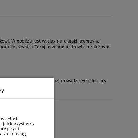
kowi. W pobliżu jest wyciąg narciarski Jaworzyna
stauracje. Krynica-Zdrój to znane uzdrowisko z licznymi
 skorzystać z lokalnych dróg prowadzących do ulicy
ły
 w celach
oku.
, jak korzystasz z
połączyć te
 z ich usług.