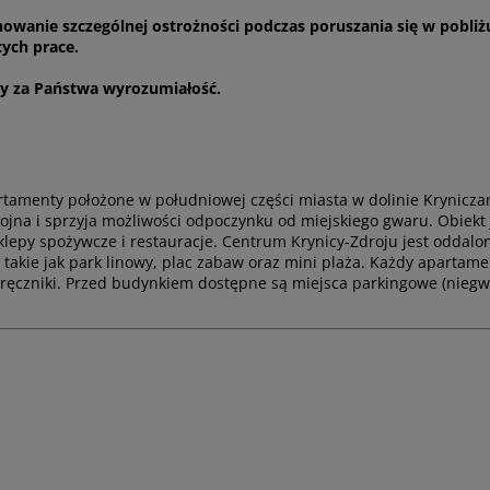
wanie szczególnej ostrożności podczas poruszania się w pobliż
ych prace.
my za Państwa wyrozumiałość.
menty położone w południowej części miasta w dolinie Kryniczanki
kojna i sprzyja możliwości odpoczynku od miejskiego gwaru. Obiekt 
epy spożywcze i restauracje. Centrum Krynicy-Zdroju jest oddalone
i, takie jak park linowy, plac zabaw oraz mini plaża. Każdy apart
i ręczniki. Przed budynkiem dostępne są miejsca parkingowe (ni