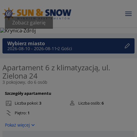
Zobacz galerię
Wybierz miasto
2026-08-10 - 2026-08-11
2 Gości
Apartament 6 z klimatyzacją, ul.
Zielona 24
3 pokojowy, do 6 osób
Szczegóły apartamentu
Liczba pokoi:
3
Liczba osób:
6
Piętro:
1
Pokaż więcej