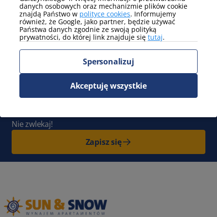
Parking
danych osobowych oraz mechanizmie plików cookie
parking na terenie obiektu
znajdą Państwo w
polityce cookies
. Informujemy
(niegwarantowany)
również, że Google, jako partner, będzie używać
Państwa danych zgodnie ze swoją polityką
Pokaż więcej
prywatności, do której link znajduje się
tutaj
.
Zapisz się do Newslettera
i bądź
Spersonalizuj
z nami na bieżąco. Cała Polska pełna
Akceptuję wszystkie
nowych przygód czeka na Ciebie!
Otrzymaj
100 zł zniżki
na swój kolejny pobyt.
Nie zwlekaj!
Zapisz się