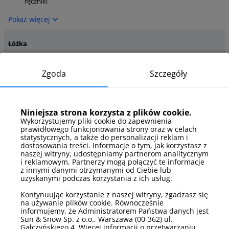
ręczniki
Pokaż więcej
Łóżka
łóżko pojedyncze
łóżko podwójne
Zgoda
Szczegóły
Pokaż więcej
Łóżka - szczegóły
Niniejsza strona korzysta z plików cookie.
rozkładana sofa
łóżko małżeńskie
dwuosobowa
Wykorzystujemy pliki cookie do zapewnienia
prawidłowego funkcjonowania strony oraz w celach
łóżko pojedyncze
statystycznych, a także do personalizacji reklam i
dostosowania treści. Informacje o tym, jak korzystasz z
Pokaż więcej
naszej witryny, udostępniamy partnerom analitycznym
i reklamowym. Partnerzy mogą połączyć te informacje
z innymi danymi otrzymanymi od Ciebie lub
Media
uzyskanymi podczas korzystania z ich usług.
telewizor
internet
Kontynuując korzystanie z naszej witryny, zgadzasz się
na używanie plików cookie. Równocześnie
Pokaż więcej
informujemy, że Administratorem Państwa danych jest
Sun & Snow Sp. z o.o., Warszawa (00-362) ul.
Gałczyńskiego 4. Więcej informacji o przetwarzaniu