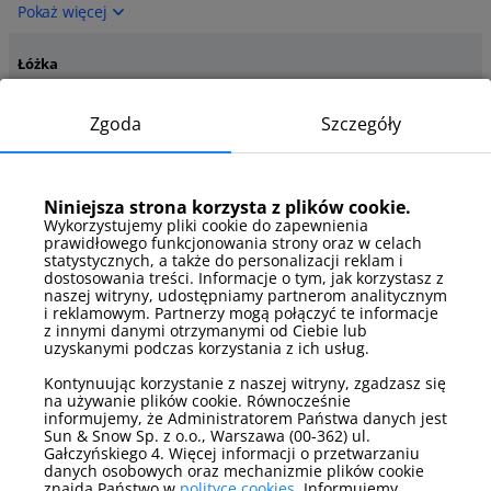
Pokaż więcej
Łóżka
łóżko podwójne
Zgoda
Szczegóły
Pokaż więcej
Łóżka - szczegóły
Niniejsza strona korzysta z plików cookie.
rozkładana sofa
łóżko małżeńskie
Wykorzystujemy pliki cookie do zapewnienia
dwuosobowa
prawidłowego funkcjonowania strony oraz w celach
statystycznych, a także do personalizacji reklam i
Pokaż więcej
dostosowania treści. Informacje o tym, jak korzystasz z
naszej witryny, udostępniamy partnerom analitycznym
i reklamowym. Partnerzy mogą połączyć te informacje
Media
z innymi danymi otrzymanymi od Ciebie lub
uzyskanymi podczas korzystania z ich usług.
telewizor
Kontynuując korzystanie z naszej witryny, zgadzasz się
Pokaż więcej
na używanie plików cookie. Równocześnie
informujemy, że Administratorem Państwa danych jest
Sun & Snow Sp. z o.o., Warszawa (00-362) ul.
Parking
Gałczyńskiego 4. Więcej informacji o przetwarzaniu
parking zewnętrzny
danych osobowych oraz mechanizmie plików cookie
znajdą Państwo w
polityce cookies
. Informujemy