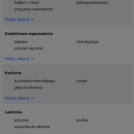
balkon / taras
jednopoziomowy
przyjazny zwierzętom
Pokaż więcej
Dodatkowe wyposażenie
żelazko
klimatyzacja
pościel i ręczniki
Pokaż więcej
Kuchnia
kuchenka mikrofalowa
toster
płyta kuchenna
Pokaż więcej
Łazienka
prysznic
pralka
suszarka do włosów