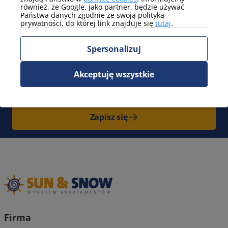
również, że Google, jako partner, będzie używać
Pokaż więcej
Państwa danych zgodnie ze swoją polityką
prywatności, do której link znajduje się
tutaj
.
Zapisz się do Newslettera
i bądź
Spersonalizuj
z nami na bieżąco. Cała Polska pełna
nowych przygód czeka na Ciebie!
Akceptuję wszystkie
Otrzymaj
100 zł zniżki
na swój kolejny pobyt.
Nie zwlekaj!
Zapisz się
Firma