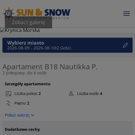
Zobacz galerię
Wybierz miasto
2026-08-09 - 2026-08-10
2 Gości
Apartament B18 Nautikka P.
2 pokojowy, do 4 osób
Szczegóły apartamentu
Liczba pokoi:
2
Liczba osób:
4
Piętro:
2
Pokaż więcej
Dodatkowe cechy