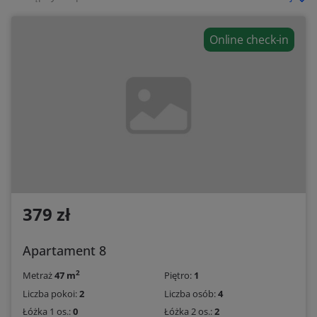
Online check-in
379 zł
Apartament 8
2
Metraż
47 m
Piętro:
1
Liczba pokoi:
2
Liczba osób:
4
Łóżka 1 os.:
0
Łóżka 2 os.:
2