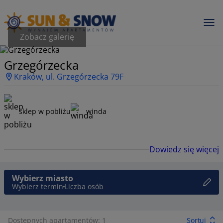
Zobacz galerię
Grzegórzecka
Kraków, ul. Grzegórzecka 79F
sklep w pobliżu
winda
Dowiedz się więcej
Wybierz miasto
Wybierz termin
Liczba osób
Dostępnych apartamentów: 1
Sortuj