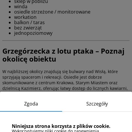
sklep w pobliżu
winda
osiedle strzeżone / monitorowane
workation
balkon / taras
bez zwierząt
jednopoziomowy
Grzegórzecka z lotu ptaka – Poznaj
okolicę obiektu
W najbliższej okolicy znajdują się bulwary nad Wisłą, które
sprzyjają spacerom i rekreacji. Osiedle jest dobrze
skomunikowane z centrum Krakowa, Starym Miastem oraz
dzielnicą Kazimierz, oferując łatwy dostęp do licznych kawiarni,
restauracji i zabytków. Kraków to miasto o bogatej historii i
kulturze, z wieloma muzeami, parkami oraz ścieżkami
Zgoda
Szczegóły
spacerowymi.
Dojazd do obiektu
Niniejsza strona korzysta z plików cookie.
Wykorzystujemy pliki cookie do zapewnienia
Do obiektu najłatwiej dojechać komunikacją miejską, korzystając