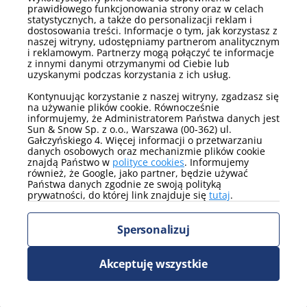
prawidłowego funkcjonowania strony oraz w celach
z tramwajów i autobusów kursujących wzdłuż ulicy
statystycznych, a także do personalizacji reklam i
Grzegórzeckiej. Z centrum miasta można dojechać w kilka
dostosowania treści. Informacje o tym, jak korzystasz z
minut. Dla podróżujących samochodem dostępne są zjazdy z
naszej witryny, udostępniamy partnerom analitycznym
głównych dróg prowadzących do centrum Krakowa.
i reklamowym. Partnerzy mogą połączyć te informacje
z innymi danymi otrzymanymi od Ciebie lub
uzyskanymi podczas korzystania z ich usług.
Kontynuując korzystanie z naszej witryny, zgadzasz się
Sezonowe atrakcje w Grzegórzecka
na używanie plików cookie. Równocześnie
informujemy, że Administratorem Państwa danych jest
Sun & Snow Sp. z o.o., Warszawa (00-362) ul.
Kraków oferuje różnorodne atrakcje przez cały rok, dostosowane
Gałczyńskiego 4. Więcej informacji o przetwarzaniu
do sezonów. W zimie można korzystać z wydarzeń kulturalnych i
danych osobowych oraz mechanizmie plików cookie
jarmarków, a latem z terenów zielonych i bulwarów nad Wisłą.
znajdą Państwo w
polityce cookies
. Informujemy
również, że Google, jako partner, będzie używać
Państwa danych zgodnie ze swoją polityką
Co warto zrobić w Krakowie zimą?
prywatności, do której link znajduje się
tutaj
.
Zwiedzanie muzeów i zabytków
Spersonalizuj
Udział w jarmarkach świątecznych
Spacer po Starym Mieście i Kazimierzu
Akceptuję wszystkie
Co warto zrobić w Krakowie latem?
Spacer i relaks na bulwarach nad Wisłą