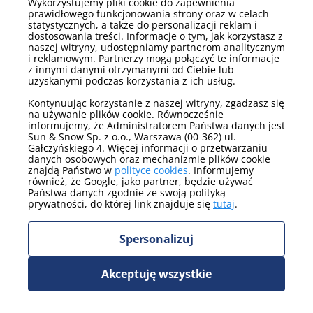
Wykorzystujemy pliki cookie do zapewnienia
prawidłowego funkcjonowania strony oraz w celach
Pokaż więcej
statystycznych, a także do personalizacji reklam i
dostosowania treści. Informacje o tym, jak korzystasz z
naszej witryny, udostępniamy partnerom analitycznym
Łóżka - szczegóły
i reklamowym. Partnerzy mogą połączyć te informacje
z innymi danymi otrzymanymi od Ciebie lub
rozkładana sofa
łóżko małżeńskie
uzyskanymi podczas korzystania z ich usług.
dwuosobowa
Kontynuując korzystanie z naszej witryny, zgadzasz się
Pokaż więcej
na używanie plików cookie. Równocześnie
informujemy, że Administratorem Państwa danych jest
Sun & Snow Sp. z o.o., Warszawa (00-362) ul.
Media
Gałczyńskiego 4. Więcej informacji o przetwarzaniu
danych osobowych oraz mechanizmie plików cookie
telewizor
internet
znajdą Państwo w
polityce cookies
. Informujemy
TV kablowa/satelitarna
również, że Google, jako partner, będzie używać
Państwa danych zgodnie ze swoją polityką
Pokaż więcej
prywatności, do której link znajduje się
tutaj
.
Parking
Spersonalizuj
parking zewnętrzny
Akceptuję wszystkie
Pokaż więcej
Widok