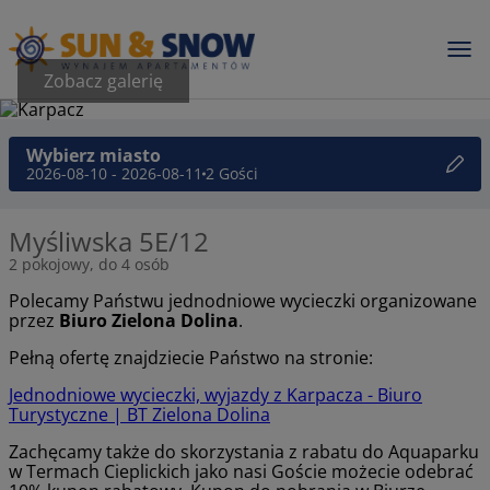
Zobacz galerię
Wybierz miasto
2026-08-10 - 2026-08-11
2 Gości
Myśliwska 5E/12
2 pokojowy, do 4 osób
Polecamy Państwu jednodniowe wycieczki organizowane
przez
Biuro Zielona Dolina
.
Pełną ofertę znajdziecie Państwo na stronie:
Jednodniowe wycieczki, wyjazdy z Karpacza - Biuro
Turystyczne | BT Zielona Dolina
Zachęcamy także do skorzystania z rabatu do Aquaparku
w Termach Cieplickich jako nasi Goście możecie odebrać