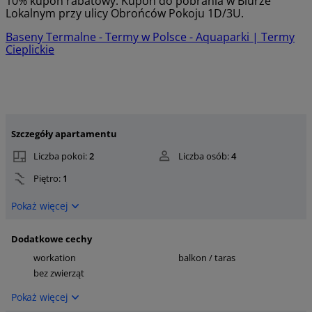
10% kupon rabatowy. Kupon do pobrania w Biurze
Lokalnym przy ulicy Obrońców Pokoju 1D/3U.
Baseny Termalne - Termy w Polsce - Aquaparki | Termy
Cieplickie
Szczegóły apartamentu
Liczba pokoi:
2
Liczba osób:
4
Piętro:
1
Pokaż więcej
Dodatkowe cechy
workation
balkon / taras
bez zwierząt
Pokaż więcej