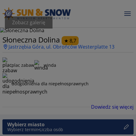
Zobacz galerię
Słoneczna Dolina
8,7
Jastrzębia Góra, ul. Obrońców Westerplatte 13
plac zabaw
winda
udogodnienia dla niepełnosprawnych
Dowiedz się więcej
Wybierz miasto
Wybierz termin
Liczba osób