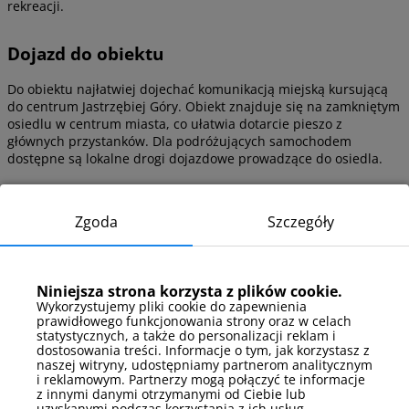
rekreacji.
Dojazd do obiektu
Do obiektu najłatwiej dojechać komunikacją miejską kursującą
do centrum Jastrzębiej Góry. Obiekt znajduje się na zamkniętym
osiedlu w centrum miasta, co ułatwia dotarcie pieszo z
głównych przystanków. Dla podróżujących samochodem
dostępne są lokalne drogi dojazdowe prowadzące do osiedla.
Zgoda
Szczegóły
Sezonowe atrakcje w Słonecznej
Dolinie
Niniejsza strona korzysta z plików cookie.
Jastrzębia Góra oferuje atrakcje dostosowane do różnych pór
Wykorzystujemy pliki cookie do zapewnienia
roku. Zarówno zimą, jak i latem można korzystać z licznych
prawidłowego funkcjonowania strony oraz w celach
możliwości spędzania czasu na świeżym powietrzu oraz atrakcji
statystycznych, a także do personalizacji reklam i
kulturalnych i rekreacyjnych.
dostosowania treści. Informacje o tym, jak korzystasz z
naszej witryny, udostępniamy partnerom analitycznym
i reklamowym. Partnerzy mogą połączyć te informacje
Co warto zrobić w Jastrzębiej Górze zimą?
z innymi danymi otrzymanymi od Ciebie lub
uzyskanymi podczas korzystania z ich usług.