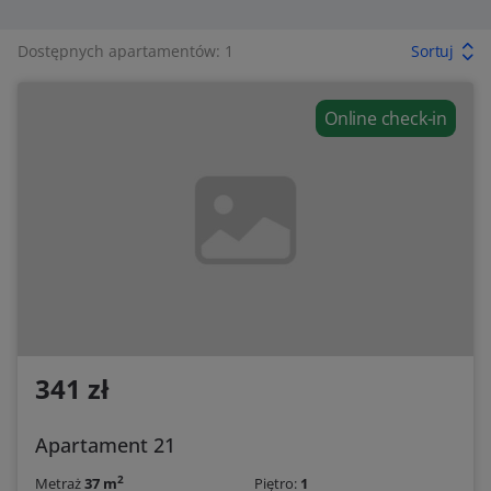
Dostępnych apartamentów: 1
Sortuj
Online check-in
341 zł
Apartament 21
2
Metraż
37 m
Piętro:
1