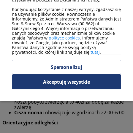
spacery po nadmorskich klifach i plaży
Kontynuując korzystanie z naszej witryny, zgadzasz się
na używanie plików cookie. Równocześnie
Co warto zrobić w Jastrzębiej Górze latem?
informujemy, że Administratorem Państwa danych jest
Sun & Snow Sp. z o.o., Warszawa (00-362) ul.
kąpiele morskie i plażowanie
Gałczyńskiego 4. Więcej informacji o przetwarzaniu
danych osobowych oraz mechanizmie plików cookie
wycieczki rowerowe i piesze po okolicznych trasach
znajdą Państwo w
polityce cookies
. Informujemy
również, że Google, jako partner, będzie używać
Państwa danych zgodnie ze swoją polityką
Zasady panujące w obiekcie
prywatności, do której link znajduje się
tutaj
.
Zameldowanie / wymeldowanie:
Zameldowanie
Spersonalizuj
od godziny 16:00, Wymeldowanie do godziny 11:00.
Wcześniejsze zameldowanie/późniejsze
wymeldowanie można ustalić indywidualnie w
Akceptuję wszystkie
biurze lokalnym.
Pobyt zwierząt:
możliwy w wybranych
apartamentach (wymagany kontakt telefoniczny) -
Koszt pobytu zwierzęcia to 40zł za dobę za każde
zwierzę
Cisza nocna:
obowiązuje w godzinach 22:00–6:00
Orientacyjne odległości