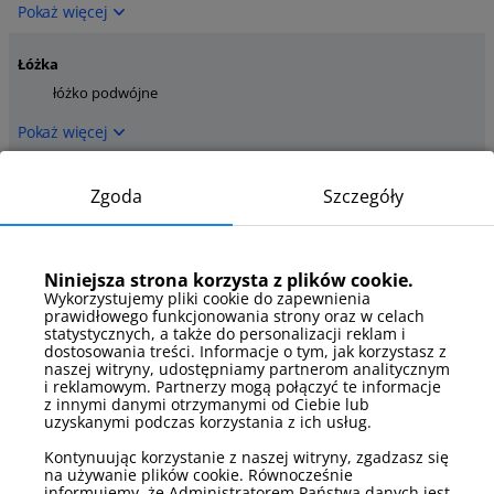
Pokaż więcej
Łóżka
łóżko podwójne
Pokaż więcej
Łóżka - szczegóły
Zgoda
Szczegóły
rozkładana sofa
łóżko małżeńskie
dwuosobowa
Pokaż więcej
Niniejsza strona korzysta z plików cookie.
Wykorzystujemy pliki cookie do zapewnienia
prawidłowego funkcjonowania strony oraz w celach
Media
statystycznych, a także do personalizacji reklam i
telewizor
internet
dostosowania treści. Informacje o tym, jak korzystasz z
naszej witryny, udostępniamy partnerom analitycznym
TV kablowa/satelitarna
i reklamowym. Partnerzy mogą połączyć te informacje
z innymi danymi otrzymanymi od Ciebie lub
Pokaż więcej
uzyskanymi podczas korzystania z ich usług.
Kontynuując korzystanie z naszej witryny, zgadzasz się
Parking
na używanie plików cookie. Równocześnie
informujemy, że Administratorem Państwa danych jest
parking w hali garażowej