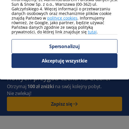
Sun & Snow Sp. z o.o., Warszawa (00-362) ul.
Gałczyńskiego 4. Więcej informacji o przetwarzaniu
Pokaż więcej
danych osobowych oraz mechanizmie plików cookie
znajdą Państwo w
polityce cookies
. Informujemy
również, że Google, jako partner, będzie używać
Widok
Państwa danych zgodnie ze swoją polityką
częściowy widok na morze
prywatności, do której link znajduje się
tutaj
.
Pokaż więcej
Spersonalizuj
Zapisz się do Newslettera
i bądź
Akceptuję wszystkie
z nami na bieżąco. Cała Polska pełna
nowych przygód czeka na Ciebie!
Otrzymaj
100 zł zniżki
na swój kolejny pobyt.
Nie zwlekaj!
Zapisz się