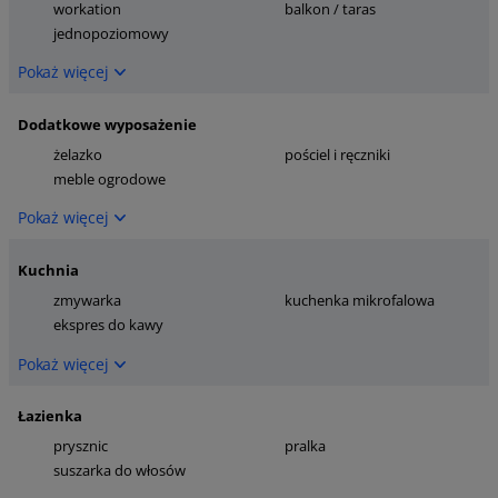
workation
balkon / taras
jednopoziomowy
Pokaż więcej
Dodatkowe wyposażenie
żelazko
pościel i ręczniki
meble ogrodowe
Pokaż więcej
Kuchnia
zmywarka
kuchenka mikrofalowa
ekspres do kawy
Pokaż więcej
Łazienka
prysznic
pralka
suszarka do włosów