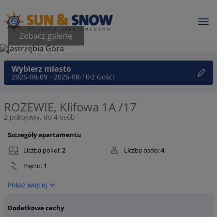
Zobacz galerię
Wybierz miasto
2026-08-09 - 2026-08-10
2 Gości
ROZEWIE, Klifowa 1A /17
2 pokojowy, do 4 osób
Szczegóły apartamentu
Liczba pokoi:
2
Liczba osób:
4
Piętro:
1
Pokaż więcej
Dodatkowe cechy