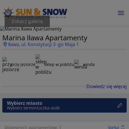
Zobacz galerię
Marina Iława Apartamenty
Iława, ul. Konstytucji 3 -go Maja 1
przy jeziorze
sklep w pobliżu
winda
Dowiedz się więcej
Wybierz miasto
Wybierz termin
Liczba osób
Dostępnych apartamentów: 1
Sortuj