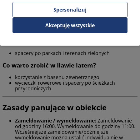
Iława oferuje różnorodne atrakcje w ciągu całego roku,
Spersonalizuj
dostosowane do sezonów. Zarówno zimą, jak i latem można
znaleźć ciekawe formy spędzania czasu na świeżym powietrzu
Akceptuję wszystkie
oraz w lokalnych obiektach kulturalnych.
Co warto zrobić w Iławie zimą?
spacery po parkach i terenach zielonych
Co warto zrobić w Iławie latem?
korzystanie z basenu zewnętrznego
wycieczki rowerowe i spacery po ścieżkach
przyrodniczych
Zasady panujące w obiekcie
Zameldowanie / wymeldowanie:
Zameldowanie
od godziny 16:00, Wymeldowanie do godziny 11:00.
Wcześniejsze zameldowanie/późniejsze
wymeldowanie można ustalić indywidualnie w