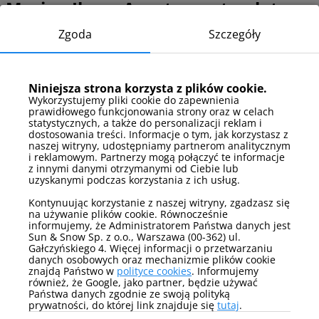
Marina Iława Apartamenty z lotu
ptaka – Poznaj okolicę obiektu
Zgoda
Szczegóły
Obiekt położony jest w zielonej i spokojnej okolicy, sprzyjającej
wypoczynkowi. W pobliżu znajdują się sklepy spożywcze, parki
oraz ścieżki spacerowe. Iława to miasto z bogatą ofertą
Niniejsza strona korzysta z plików cookie.
kulturalną i rekreacyjną, które zachęca do zwiedzania i
Wykorzystujemy pliki cookie do zapewnienia
prawidłowego funkcjonowania strony oraz w celach
aktywnego spędzania czasu.
statystycznych, a także do personalizacji reklam i
dostosowania treści. Informacje o tym, jak korzystasz z
naszej witryny, udostępniamy partnerom analitycznym
Dojazd do obiektu
i reklamowym. Partnerzy mogą połączyć te informacje
z innymi danymi otrzymanymi od Ciebie lub
Do obiektu najłatwiej dojechać komunikacją miejską kursującą
uzyskanymi podczas korzystania z ich usług.
po Iławie. Obiekt jest dobrze skomunikowany z głównymi
Kontynuując korzystanie z naszej witryny, zgadzasz się
drogami, co ułatwia dojazd samochodem. W pobliżu znajdują
na używanie plików cookie. Równocześnie
się przystanki autobusowe oraz wygodne zjazdy z większych
informujemy, że Administratorem Państwa danych jest
tras.
Sun & Snow Sp. z o.o., Warszawa (00-362) ul.
Gałczyńskiego 4. Więcej informacji o przetwarzaniu
danych osobowych oraz mechanizmie plików cookie
znajdą Państwo w
polityce cookies
. Informujemy
Sezonowe atrakcje w Marina Iława
również, że Google, jako partner, będzie używać
Państwa danych zgodnie ze swoją polityką
Apartamenty
prywatności, do której link znajduje się
tutaj
.