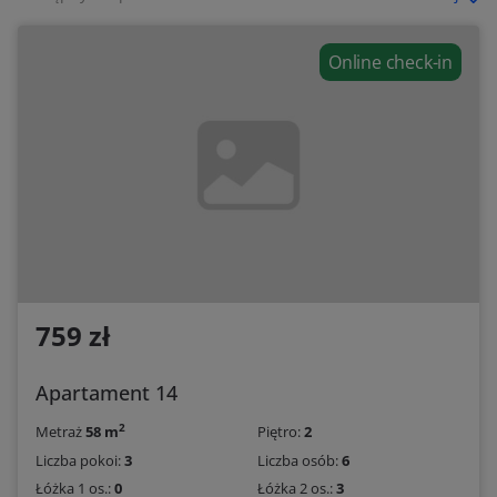
Online check-in
759 zł
Apartament 14
2
Metraż
58 m
Piętro:
2
Liczba pokoi:
3
Liczba osób:
6
Łóżka 1 os.:
0
Łóżka 2 os.:
3