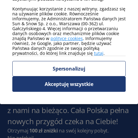
telewizor
internet
Kontynuując korzystanie z naszej witryny, zgadzasz się
Pokaż więcej
na używanie plików cookie. Równocześnie
informujemy, że Administratorem Państwa danych jest
Sun & Snow Sp. z o.o., Warszawa (00-362) ul.
Parking
Gałczyńskiego 4. Więcej informacji o przetwarzaniu
danych osobowych oraz mechanizmie plików cookie
parking na terenie obiektu
(niegwarantowany)
znajdą Państwo w
polityce cookies
. Informujemy
również, że Google, jako partner, będzie używać
Państwa danych zgodnie ze swoją polityką
Pokaż więcej
prywatności, do której link znajduje się
tutaj
.
Widok
Spersonalizuj
częściowy widok na góry
Pokaż więcej
Akceptuję wszystkie
Zapisz się do Newslettera
i bądź
z nami na bieżąco. Cała Polska pełna
nowych przygód czeka na Ciebie!
Otrzymaj
100 zł zniżki
na swój kolejny pobyt.
Nie zwlekaj!