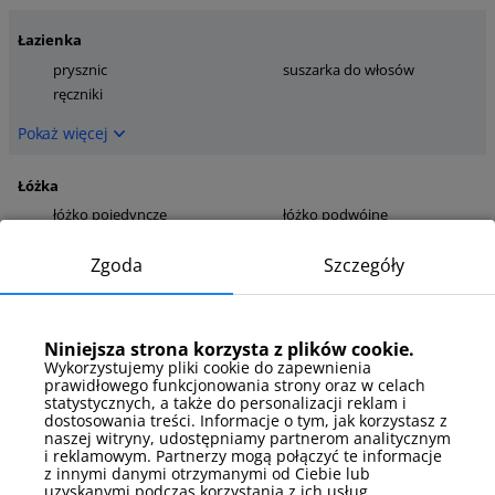
Łazienka
prysznic
suszarka do włosów
ręczniki
Pokaż więcej
Łóżka
łóżko pojedyncze
łóżko podwójne
Pokaż więcej
Zgoda
Szczegóły
Łóżka - szczegóły
rozkładana sofa
rozkładany fotel
Niniejsza strona korzysta z plików cookie.
dwuosobowa
Wykorzystujemy pliki cookie do zapewnienia
łóżko w systemie hotelowym
prawidłowego funkcjonowania strony oraz w celach
statystycznych, a także do personalizacji reklam i
Pokaż więcej
dostosowania treści. Informacje o tym, jak korzystasz z
naszej witryny, udostępniamy partnerom analitycznym
i reklamowym. Partnerzy mogą połączyć te informacje
Media
z innymi danymi otrzymanymi od Ciebie lub
uzyskanymi podczas korzystania z ich usług.