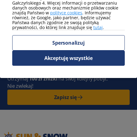
Gałczyńskiego 4. Więcej informacji o przetwarzaniu
danych osobowych oraz mechanizmie plików cookie
Parking
znajdą Państwo w
polityce cookies
. Informujemy
parking na terenie obiektu
również, że Google, jako partner, będzie używać
(niegwarantowany)
Państwa danych zgodnie ze swoją polityką
prywatności, do której link znajduje się
tutaj
.
Pokaż więcej
Spersonalizuj
Zapisz się do Newslettera
i bądź
z nami na bieżąco. Cała Polska pełna
Akceptuję wszystkie
nowych przygód czeka na Ciebie!
Otrzymaj
100 zł zniżki
na swój kolejny pobyt.
Nie zwlekaj!
Zapisz się