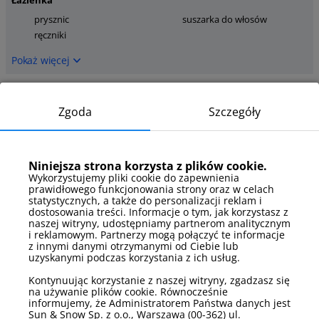
Łazienka
prysznic
suszarka do włosów
ręczniki
Pokaż więcej
Łóżka
Zgoda
Szczegóły
łóżko pojedyncze
łóżko podwójne
Pokaż więcej
Niniejsza strona korzysta z plików cookie.
Łóżka - szczegóły
Wykorzystujemy pliki cookie do zapewnienia
prawidłowego funkcjonowania strony oraz w celach
rozkładana sofa
łóżko w systemie
statystycznych, a także do personalizacji reklam i
dwuosobowa
hotelowym
dostosowania treści. Informacje o tym, jak korzystasz z
naszej witryny, udostępniamy partnerom analitycznym
Pokaż więcej
i reklamowym. Partnerzy mogą połączyć te informacje
z innymi danymi otrzymanymi od Ciebie lub
uzyskanymi podczas korzystania z ich usług.
Media
telewizor
internet
Kontynuując korzystanie z naszej witryny, zgadzasz się
na używanie plików cookie. Równocześnie
informujemy, że Administratorem Państwa danych jest
Pokaż więcej
Sun & Snow Sp. z o.o., Warszawa (00-362) ul.