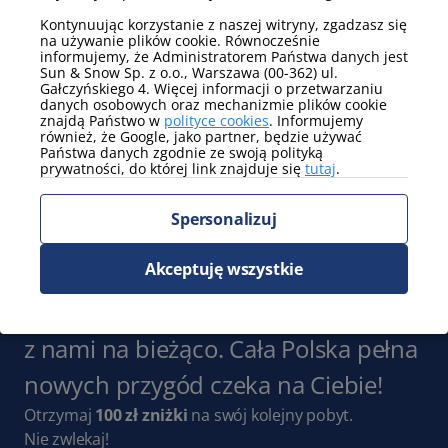
Kontynuując korzystanie z naszej witryny, zgadzasz się
Pokaż więcej
na używanie plików cookie. Równocześnie
informujemy, że Administratorem Państwa danych jest
Sun & Snow Sp. z o.o., Warszawa (00-362) ul.
Parking
Gałczyńskiego 4. Więcej informacji o przetwarzaniu
parking na terenie obiektu
danych osobowych oraz mechanizmie plików cookie
(niegwarantowany)
znajdą Państwo w
polityce cookies
. Informujemy
również, że Google, jako partner, będzie używać
Pokaż więcej
Państwa danych zgodnie ze swoją polityką
prywatności, do której link znajduje się
tutaj
.
Widok
Spersonalizuj
częściowy widok na góry
Pokaż więcej
Akceptuję wszystkie
Zapisz się do Newslettera
i bądź
z nami na bieżąco. Cała Polska pełna
nowych przygód czeka na Ciebie!
Otrzymaj
100 zł zniżki
na swój kolejny pobyt.
Nie zwlekaj!