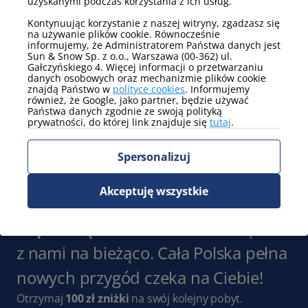
uzyskanymi podczas korzystania z ich usług.
telewizor
Kontynuując korzystanie z naszej witryny, zgadzasz się
Pokaż więcej
na używanie plików cookie. Równocześnie
informujemy, że Administratorem Państwa danych jest
Sun & Snow Sp. z o.o., Warszawa (00-362) ul.
Parking
Gałczyńskiego 4. Więcej informacji o przetwarzaniu
danych osobowych oraz mechanizmie plików cookie
parking na terenie obiektu
znajdą Państwo w
polityce cookies
. Informujemy
(niegwarantowany)
również, że Google, jako partner, będzie używać
Państwa danych zgodnie ze swoją polityką
Pokaż więcej
prywatności, do której link znajduje się
tutaj
.
Widok
Spersonalizuj
widok na las
Akceptuję wszystkie
Pokaż więcej
Zapisz się do Newslettera
i bądź
z nami na bieżąco. Cała Polska pełna
nowych przygód czeka na Ciebie!
Otrzymaj
100 zł zniżki
na swój kolejny pobyt.