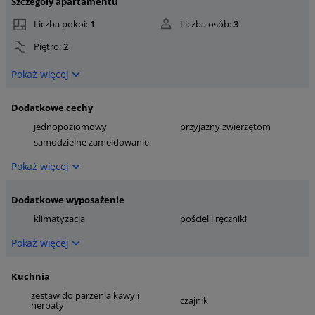
Szczegóły apartamentu
Liczba pokoi:
1
Liczba osób:
3
Piętro:
2
Pokaż więcej
Dodatkowe cechy
jednopoziomowy
przyjazny zwierzętom
samodzielne zameldowanie
Pokaż więcej
Dodatkowe wyposażenie
klimatyzacja
pościel i ręczniki
Pokaż więcej
Kuchnia
zestaw do parzenia kawy i
czajnik
herbaty