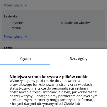
Pokaż więcej
Łazienka
prysznic
suszarka do włosów
ręczniki
Pokaż więcej
Łóżka
łóżko pojedyncze
Zgoda
Szczegóły
Pokaż więcej
Łóżka - szczegóły
Niniejsza strona korzysta z plików cookie.
łóżko w systemie
Wykorzystujemy pliki cookie do zapewnienia
rozkładany fotel
hotelowym
prawidłowego funkcjonowania strony oraz w celach
statystycznych, a także do personalizacji reklam i
Pokaż więcej
dostosowania treści. Informacje o tym, jak korzystasz z
naszej witryny, udostępniamy partnerom analitycznym
i reklamowym. Partnerzy mogą połączyć te informacje
Media
z innymi danymi otrzymanymi od Ciebie lub