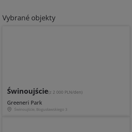
Vybrané objekty
Świnoujście
(z 2 000 PLN/den)
Greeneri Park
Świnoujście, Bogusławskiego 3