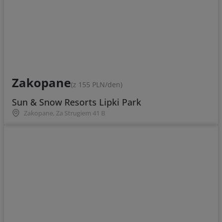
Zakopane
(z 155 PLN/den)
Sun & Snow Resorts Lipki Park
Zakopane, Za Strugiem 41 B