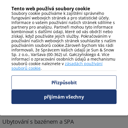
Tento web používá soubory cookie
Pobytový balíček s masáží zdarma!
Soubory cookie používáme k zajištění správného
fungování webových stránek a pro statistické účely.
Informace o vašem používání našich stránek sdílíme s
partnery pro analýzu. Partneři mohou tyto informace
kombinovat s dalšími údaji, které od vás obdrží nebo
získají, když používáte jejich služby. Pokračováním v
používání našich webových stránek souhlasíte s naším
používáním souborů cookie.Zároveň bychom Vás rádi
informovali, že Správcem Vašich údajů je Sun & Snow
Sp. z o.o., Varšava (00-362) ul. Gałczyńskiego 4. Více
informací o zpracování osobních údajů a mechanismu
souborů cookie naleznete v
zásadách používání
souborů cookie
.
Přizpůsobit
přijímám všechny
Ubytování s bazénem a SPA