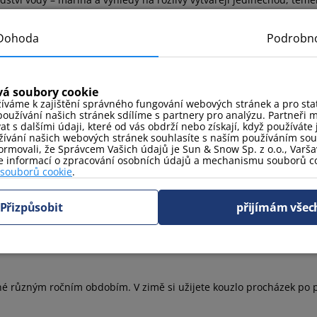
axačních procházek u břehu. Okolí Wiślinki okouzlí klidem a zelení
ít bohatou kulturní, gastronomickou a zábavní nabídku, stejně tak 
Dohoda
Podrobno
– Poznejte okolí objektu
vá soubory cookie
íváme k zajištění správného fungování webových stránek a pro stati
upem k maríně a rozlivům, což podporuje vodní sporty a procházky. 
oužívání našich stránek sdílíme s partnery pro analýzu. Partneři 
přírody, a zároveň snadný přístup k atrakcím Trojměstí, včetně muze
 s dalšími údaji, které od vás obdrží nebo získají, když používáte j
ívání našich webových stránek souhlasíte s naším používáním so
rmovali, že Správcem Vašich údajů je Sun & Snow Sp. z o.o., Varšav
ce informací o zpracování osobních údajů a mechanismu souborů co
 souborů cookie
.
ojměstí s využitím autobusů a tramvají na blízké zastávky. Autem 
i Łąkowa. Orientační bod je odbočka vlevo za velkým kamenem u vje
Přizpůsobit
přijímám všec
é různým ročním obdobím. V zimě si užijete kouzlo procházek po plá