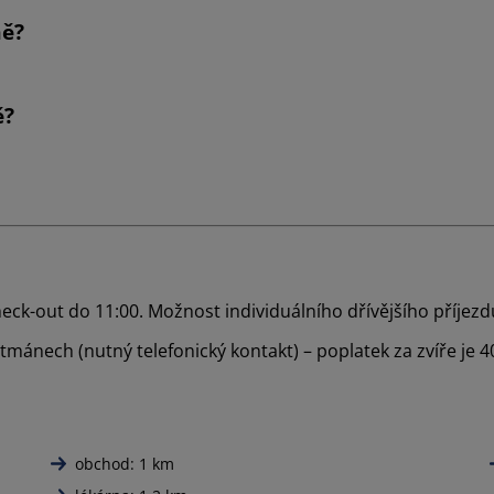
mě?
ě?
heck-out do 11:00. Možnost individuálního dřívějšího příje
ánech (nutný telefonický kontakt) – poplatek za zvíře je 40
obchod: 1 km