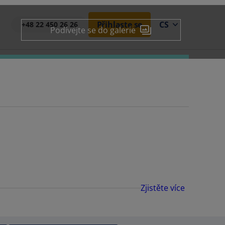
Přihlaste se
CS
+48 22 450 26 26
Podívejte se do galerie
Zjistěte více