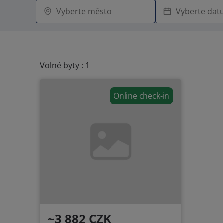
Volné byty : 1
Online check-in
~3 882 CZK