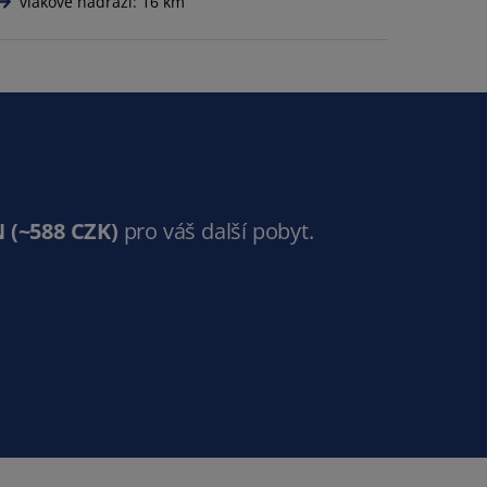
vlakové nádraží: 16 km
N
(~588 CZK)
pro váš další pobyt.