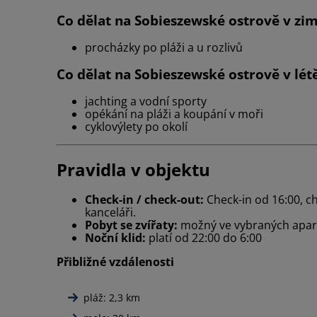
Co dělat na Sobieszewské ostrově v zi
procházky po pláži a u rozlivů
Co dělat na Sobieszewské ostrově v lét
jachting a vodní sporty
opékání na pláži a koupání v moři
cyklovýlety po okolí
Pravidla v objektu
Check-in / check-out:
Check-in od 16:00, c
kanceláři.
Pobyt se zvířaty:
možný ve vybraných apartm
Noční klid:
platí od 22:00 do 6:00
Přibližné vzdálenosti
pláž: 2,3 km