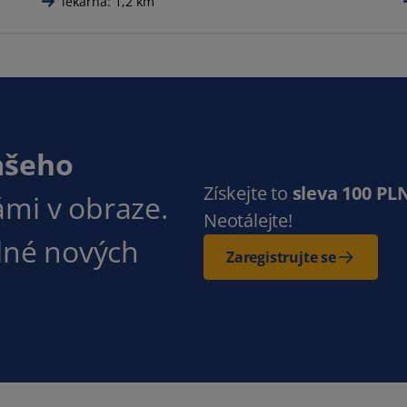
lékárna: 1,2 km
ašeho
Získejte to
sleva 100 PL
ámi v obraze.
Neotálejte!
plné nových
Zaregistrujte se