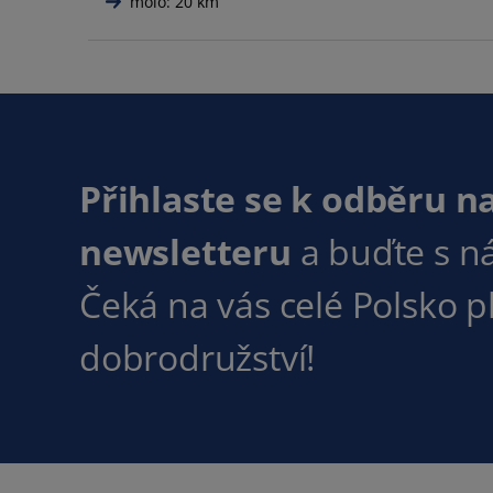
molo: 20 km
Přihlaste se k odběru n
newsletteru
a buďte s n
Čeká na vás celé Polsko 
dobrodružství!