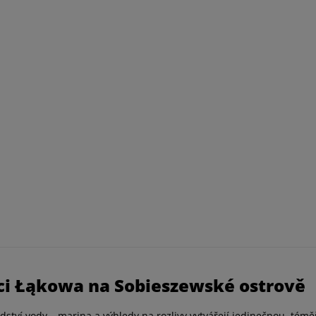
ci Łąkowa na Sobieszewské ostrově
dství vody – marina a výhledy na rozlivy vytvářejí jedinečnou, témě