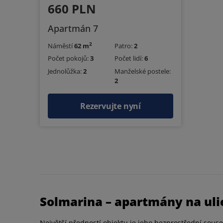
660 PLN
Apartmán 7
2
Náměstí
62 m
Patro:
2
Počet pokojů:
3
Počet lidí:
6
Jednolůžka:
2
Manželské postele:
2
Rezervujte nyní
Solmarina – apartmány na uli
Největší předností objektu je jeho bezprostřední souse