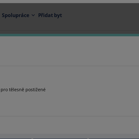
Spolupráce
Přidat byt
 pro tělesně postižené